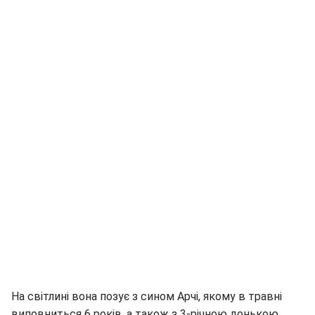
На світлині вона позує з сином Арчі, якому в травні
виповниться 6 років, а також з 3-річною донькою