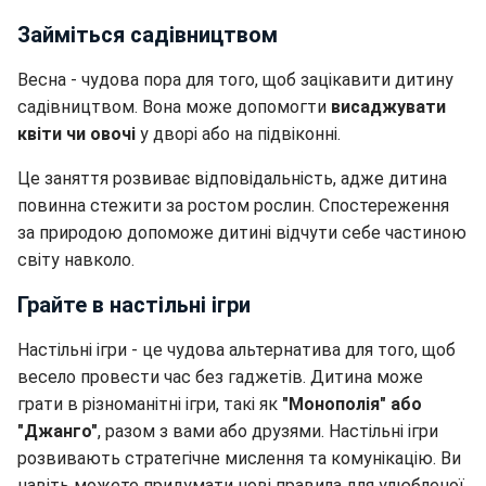
Займіться садівництвом
Весна - чудова пора для того, щоб зацікавити дитину
садівництвом. Вона може допомогти
висаджувати
квіти чи овочі
у дворі або на підвіконні.
Це заняття розвиває відповідальність, адже дитина
повинна стежити за ростом рослин. Спостереження
за природою допоможе дитині відчути себе частиною
світу навколо.
Грайте в настільні ігри
Настільні ігри - це чудова альтернатива для того, щоб
весело провести час без гаджетів. Дитина може
грати в різноманітні ігри, такі як
"Монополія" або
"Джанго"
, разом з вами або друзями. Настільні ігри
розвивають стратегічне мислення та комунікацію. Ви
навіть можете придумати нові правила для улюбленої