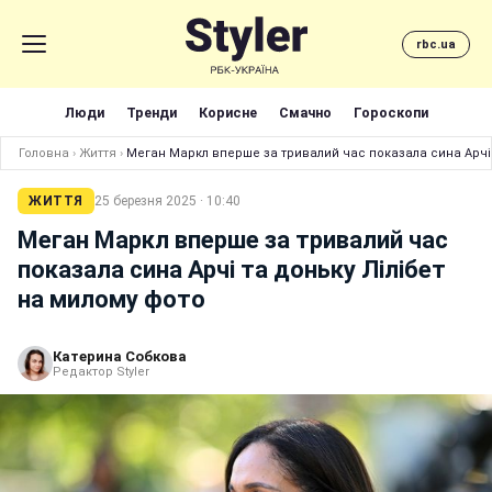
rbc.ua
Люди
Тренди
Корисне
Смачно
Гороскопи
Головна
›
Життя
›
Меган Маркл вперше за тривалий час показала сина Арчі 
ЖИТТЯ
25 березня 2025 · 10:40
Меган Маркл вперше за тривалий час
показала сина Арчі та доньку Лілібет
на милому фото
Катерина Собкова
Редактор Styler