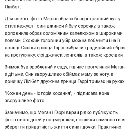
Лілібет.
Для нового фото Маркл обрала безпрограшний лук у
стилі кежуал - сині джинси й білу сорочку, а також
доповнила образ солом'яним капелюхом з широкими
полями. Схожий головний убір можна побачити і на її
доньці. Синові принца Гаррі вибрали традиційний образ
на прогулянку: сірі джинси, лонгслів, а також кросівки.
Знімок був зроблений у саду, під час прогулянки Меган
з дітьми. Син зворушливо обіймає маму за ногу, а
донечку Лілібет дружина принца Гаррі тримає на руках.
"Кожен день - історія кохання", - підписала вона
зворушливе фото.
Зазначимо, що Меган і Гаррі вкрай рідко публікують
фото своїх дітей у соцмережах, оскільки намагаються
зберегти приватність життя сина і дочки. Практично