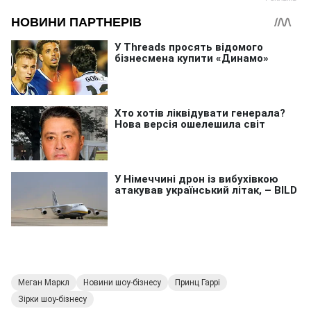
Меган Маркл
Новини шоу-бізнесу
Принц Гаррі
Зірки шоу-бізнесу