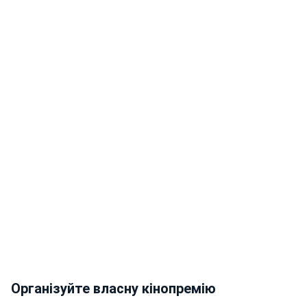
Організуйте власну кінопремію