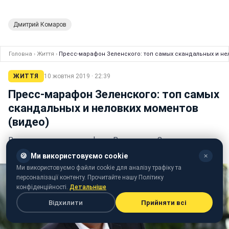
Дмитрий Комаров
Головна
›
Життя
›
Пресс-марафон Зеленского: топ самых скандальных и не
ЖИТТЯ
10 жовтня 2019 · 22:39
Пресс-марафон Зеленского: топ самых
скандальных и неловких моментов
(видео)
Во время пресс-марафона Владимира Зеленского с
журналистами случился ряд странных ситуаций
🍪
Ми використовуємо cookie
✕
Ми використовуємо файли cookie для аналізу трафіку та
персоналізації контенту. Прочитайте нашу Політику
конфіденційності.
Детальніше
Відхилити
Прийняти всі