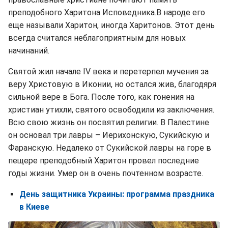
преподобного Харитона Исповедника.В народе его
еще называли Харитон, иногда Харитонов. Этот день
всегда считался неблагоприятным для новых
начинаний.
Святой жил начале IV века и перетерпел мучения за
веру Христовую в Иконии, но остался жив, благодяря
сильной вере в Бога. После того, как гонения на
христиан утихли, святого освободили из заключения.
Всю свою жизнь он посвятил религии. В Палестине
он основал три лавры – Иерихонскую, Сукийскую и
Фаранскую. Недалеко от Сукийской лавры на горе в
пещере преподобный Харитон провел последние
годы жизни. Умер он в очень почтенном возрасте.
День защитника Украины: программа праздника
в Киеве