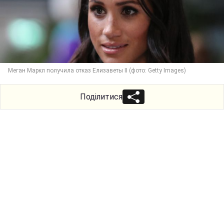
Меган Маркл получила отказ Елизаветы II (фото: Getty Images)
Поділитися