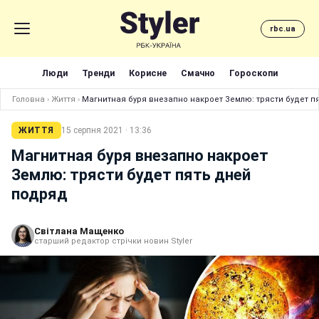
rbc.ua
Люди
Тренди
Корисне
Смачно
Гороскопи
Головна
›
Життя
›
Магнитная буря внезапно накроет Землю: трясти будет п
ЖИТТЯ
15 серпня 2021 · 13:36
Магнитная буря внезапно накроет
Землю: трясти будет пять дней
подряд
Світлана Мащенко
старший редактор стрічки новин Styler