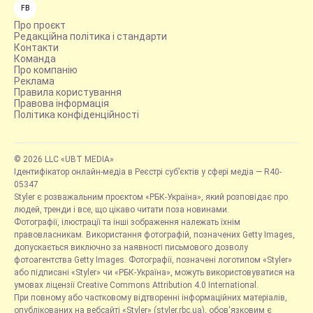
FB
Про проєкт
Редакційна політика і стандарти
Контакти
Команда
Про компанію
Реклама
Правила користування
Правова інформація
Політика конфіденційності
© 2026 LLC «UBT MEDIA»
Ідентифікатор онлайн-медіа в Реєстрі суб’єктів у сфері медіа — R40-
05347
Styler є розважальним проєктом «РБК-Україна», який розповідає про
людей, тренди і все, що цікаво читати поза новинами.
Фотографії, ілюстрації та інші зображення належать їхнім
правовласникам. Використання фотографій, позначених Getty Images,
допускається виключно за наявності письмового дозволу
фотоагентства Getty Images. Фотографії, позначені логотипом «Styler»
або підписані «Styler» чи «РБК-Україна», можуть використовуватися на
умовах ліцензії Creative Commons Attribution 4.0 International.
При повному або частковому відтворенні інформаційних матеріалів,
опублікованих на вебсайті «Styler» (styler.rbc.ua), обов'язковим є