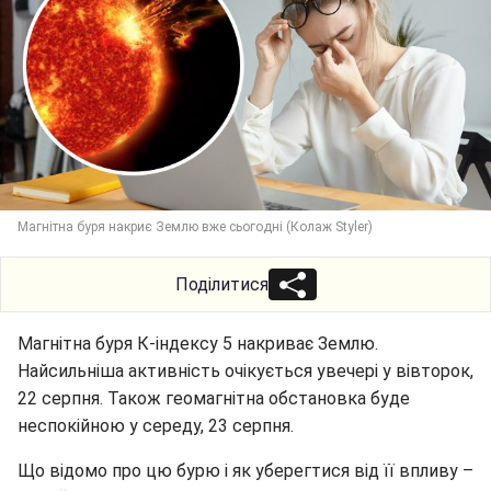
Магнітна буря накриє Землю вже сьогодні (Колаж Styler)
Поділитися
Магнітна буря К-індексу 5 накриває Землю.
Найсильніша активність очікується увечері у вівторок,
22 серпня. Також геомагнітна обстановка буде
неспокійною у середу, 23 серпня.
Що відомо про цю бурю і як уберегтися від її впливу –