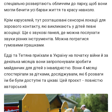
спеціально розвертають обличчям до парку, щоб вони
могли бачити усі барви життя та красу навколо.
Крім каруселей, тут розташовані сенсорні локації для
зорового контакту, які викликають у дітей певні
асоціації. Ще є звукові панелі, де можна послухати
звуки різних інструментів. Можна погратися
гумовими іграшками.
Едді та Тетяна приїхали в Україну на початку війни й за
декілька місяців вони запропонували зробити
майданчик для дітей з інвалідністю. Вони 4 місяці
спостерігали за дітками, досліджували, які б розваги
їм би були доступні та цікаві. Цей проєкт - повністю
авторський.