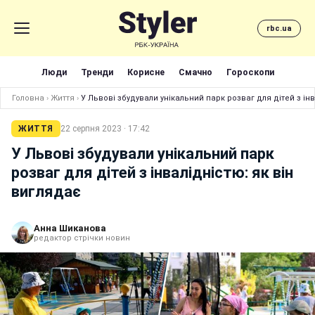
rbc.ua
Люди
Тренди
Корисне
Смачно
Гороскопи
Головна
›
Життя
›
У Львові збудували унікальний парк розваг для дітей з ін
ЖИТТЯ
22 серпня 2023 · 17:42
У Львові збудували унікальний парк
розваг для дітей з інвалідністю: як він
виглядає
Анна Шиканова
редактор стрічки новин