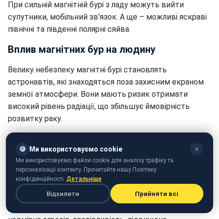
При сильній магнітній бурі з ладу можуть вийти
супутники, мобільний зв'язок. А ще – можливі яскраві
північні та південні полярні сяйва.
Вплив магнітних бур на людину
Велику небезпеку магнітні бурі становлять
астронавтів, які знаходяться поза захисним екраном
земної атмосфери. Вони мають ризик отримати
високий рівень радіації, що збільшує ймовірність
розвитку раку.
Також існує чимало досліджень, що підтверджують
🍪
Ми використовуємо cookie
✕
вплив магнітних бур на людину. У такі дні люди значно
Ми використовуємо файли cookie для аналізу трафіку та
частіше скаржаться на головний біль, різке
персоналізації контенту. Прочитайте нашу Політику
погіршення самопочуття, проблеми з концентрацією,
конфіденційності.
Детальніше
порушення сну.
Відхилити
Прийняти всі
Впливає магнітна буря і психологічний стан - можлива