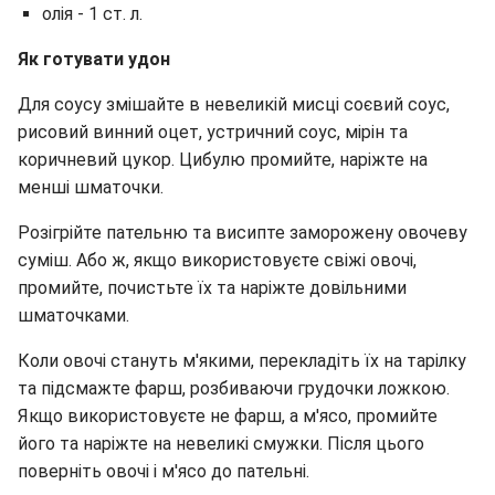
олія - 1 ст. л.
Як готувати удон
Для соусу змішайте в невеликій мисці соєвий соус,
рисовий винний оцет, устричний соус, мірін та
коричневий цукор. Цибулю промийте, наріжте на
менші шматочки.
Розігрійте пательню та висипте заморожену овочеву
суміш. Або ж, якщо використовуєте свіжі овочі,
промийте, почистьте їх та наріжте довільними
шматочками.
Коли овочі стануть м'якими, перекладіть їх на тарілку
та підсмажте фарш, розбиваючи грудочки ложкою.
Якщо використовуєте не фарш, а м'ясо, промийте
його та наріжте на невеликі смужки. Після цього
поверніть овочі і м'ясо до пательні.