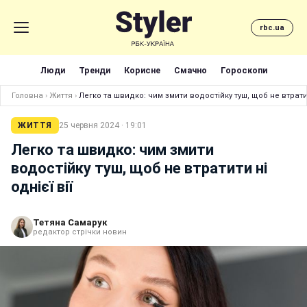
rbc.ua
Люди
Тренди
Корисне
Смачно
Гороскопи
Головна
›
Життя
›
Легко та швидко: чим змити водостійку туш, щоб не втратити
ЖИТТЯ
25 червня 2024 · 19:01
Легко та швидко: чим змити
водостійку туш, щоб не втратити ні
однієї вії
Тетяна Самарук
редактор стрічки новин