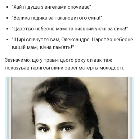
"Хай її душа з ангелами спочиває"
"Велика подяка за талановитого сина!"
"Царство небесне мамі та низький уклін за сина!"
"Щирі співчуття вам, Олександре. Царство небесне
вашій мамі, вічна пам'ять!".
Зазначимо, що у травні цього року співак теж
показував гарні світлини своєї матері в молодості.