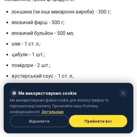
локшина (чи інші макаронні вироби) - 300 г;
яловичий фарш - 500 г;
яловичий бульйон - 500 мл;
олія - 1 ст. л.;
цибуля - 1 шт.;
помідори - 2 шт.;
вустерський соус - 1 ст. л.;
молоко - 100 мл;
🍪
Ми використовуємо cookie
✕
чедер - 140 г;
Ми використовуємо файли cookie для аналізу трафіку та
персоналізації контенту. Прочитайте нашу Політику
гірчиця - 1 ст. л.;
конфіденційності.
Детальніше
кетчуп - 2 ст. л.;
Відхилити
Прийняти всі
мариновані огірки - 50-70 г;