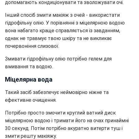
допомагають кондиціонувати та зволожувати очі.
Інший спосіб змити макіяж з очей - використати
гідрофільну олію. У порівнянні з міцелярною водою
вона набагато краще справляється із завданням,
однак не травмує твою шкіру та не викликає
почервоніння слизової.
Змивати гідрофільну олію потрібно гелем для
вмивання та водою.
Міцелярна вода
Такий засіб забезпечує неймовірно ніжне та
ефективне очищення.
Потрібно просто змочити круглий ватний диск
міцелярною водою і тримати його на очах принаймні
30 секунд. Потім потрібно акуратно витерти туш і
змити решту макіяжу.