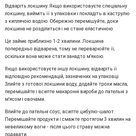
Відваріть локшину. Якщо використовуєте спеціальну
локшину, вийміть її з упаковки і покладіть в каструлю
з киплячою водою. Обережно перемішуйте, доки
локшина не розділиться і не стане еластичною.
Це займе приблизно 1-2 хвилини. Локшина
попередньо відварена, тому не переварюйте її,
оскільки вона може стати занадто м'якою.
Якщо використовуєте іншу локшину, відваріть її
відповідно рекомендацій, зазначених на упаковці.
Злийте з готової локшини воду, додайте трохи масла,
перемішайте і всипте макаронні вироби до пательні з
м'ясом і овочами.
Влийте до пательні соус, всипте цибулю-шалот.
Перемішайте продукти і смажте протягом 3 хвилин на
невеликому вогні - після цього страву можна
подавати.