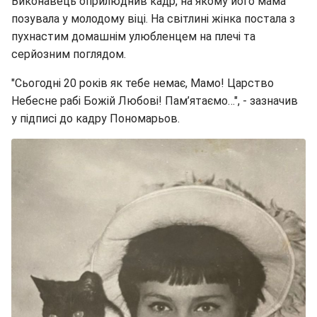
Виконавець оприлюднив кадр, на якому його мама
позувала у молодому віці. На світлині жінка постала з
пухнастим домашнім улюбленцем на плечі та
серйозним поглядом.
"Сьогодні 20 років як тебе немає, Мамо! Царство
Небесне рабі Божій Любові! Пам’ятаємо…", - зазначив
у підписі до кадру Пономарьов.