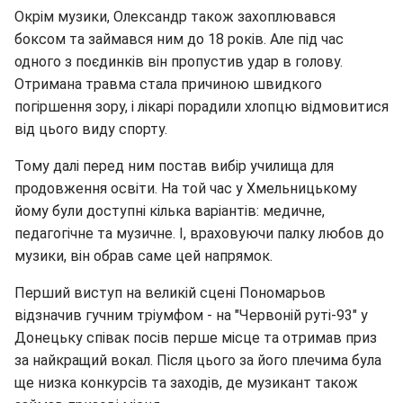
Окрім музики, Олександр також захоплювався
боксом та займався ним до 18 років. Але під час
одного з поєдинків він пропустив удар в голову.
Отримана травма стала причиною швидкого
погіршення зору, і лікарі порадили хлопцю відмовитися
від цього виду спорту.
Тому далі перед ним постав вибір училища для
продовження освіти. На той час у Хмельницькому
йому були доступні кілька варіантів: медичне,
педагогічне та музичне. І, враховуючи палку любов до
музики, він обрав саме цей напрямок.
Перший виступ на великій сцені Пономарьов
відзначив гучним тріумфом - на "Червоній руті-93" у
Донецьку співак посів перше місце та отримав приз
за найкращий вокал. Після цього за його плечима була
ще низка конкурсів та заходів, де музикант також