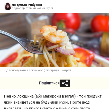
Людмила Рябухіна
редактор стрічки новин Styler
Що приготувати з локшиною (ілюстрація: Freepik)
Поділитися
Певно, локшина (або макарони взагалі) - той продукт,
який знайдеться на будь-якій кухні. Проте іноді
вигадати, що приготувати смачне, окрім пасти