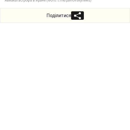
Авиакатастрофа в Иране (Фото: t.me/pavlovskynews)
Поділитися