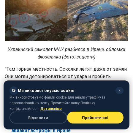
Украинский самолет МАУ разбился в Иране, обломки
фюзеляжа (фото: соцсети)
"Там горная местность. Осколки летят даже от земли.
Они могли детонироваться от удара и пробить
обшивку, из-за чего и кажется, что это воздействие
🍪
Ми використовуємо cookie
поражающих элементов", - подчеркнул он.
✕
Ми використовуємо файли cookie для аналізу трафіку та
Версию с терактом специалист считает
персоналізації контенту. Прочитайте нашу Політику
конфіденційності.
Детальніше
маловероятной.
Відхилити
Прийняти всі
Зеленскому сообщили несколько версий причин
авиакатастрофы в Иране