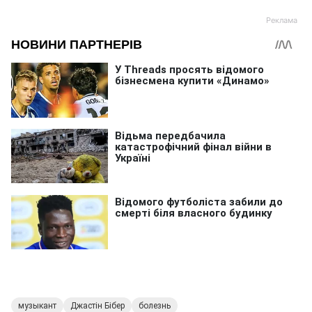
музыкант
Джастін Бібер
болезнь