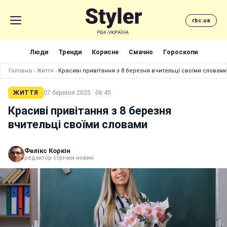
rbc.ua
Люди
Тренди
Корисне
Смачно
Гороскопи
Головна
›
Життя
›
Красиві привітання з 8 березня вчительці своїми словам
ЖИТТЯ
07 березня 2025 · 06:45
Красиві привітання з 8 березня
вчительці своїми словами
Фелікс Коркін
редактор стрічки новин