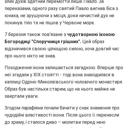
злих духів здатний перемогти лише Павло. За
переказами, одного разу святий Павло вигнав біса з
юнака, не зрушуючи з місця, доки нечистий дух не
покинув тіло та не пішов у Червоне море.
7 березня також пов’язане з
чудотворною іконою
Богородиці "Споручниця грішних".
Цей образ
відзначився своєю цілющою силою, хоча довгий час
про нього ніхто не знав.
Походження ікони залишається загадкою. Вперше про
неї згадали у XIX столітті - тоді вона знаходилася в
каплиці Одріно-Миколаївського чоловічого монастиря.
Образ був настільки старим, що на нього майже не
звертали уваги.
Згодом парафіяни почали бачити у снах знамення про
чудодійні властивості ікони. Після цього її перенесли
до храму, і сталося диво – молитви перед нею