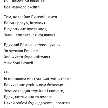
Ви - немов би панацея,
Все навколо ожива!
Там, де щойно Ви пройшлися,
Всюди розум, інтелект
В підопічних проявився,
Знань з’являється комплект.
Вдячний Вам наш кожен учень
За зусилля Ваші всі,
Хай життя буде квітучим -
У любові і красі!
***
Із весняним святом, вчителі, вітаємо,
Величезних успіхів вам бажаємо.
Зичимо щодня терпіння і наснаги,
Вдачі, натхнення та поваги.
Нехай робочі будні дарують позитив,