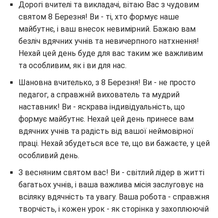
Дорогі вчителі та викладачі, вітаю Вас з чудовим
святом 8 Березня! Ви - ті, хто формує наше
майбутнє, і ваш внесок невимірний. Бажаю вам
безліч вдячних учнів та невичерпного натхнення!
Нехай цей день буде для вас таким же важливим
та особливим, як і ви для нас.
Шановна вчителько, з 8 Березня! Ви - не просто
педагог, а справжній вихователь та мудрий
наставник! Ви - яскрава індивідуальність, що
формує майбутнє. Нехай цей день принесе вам
вдячних учнів та радість від вашої неймовірної
праці. Нехай збудеться все те, що ви бажаєте, у цей
особливий день.
З весняним святом вас! Ви - світлий лідер в житті
багатьох учнів, і ваша важлива місія заслуговує на
всіляку вдячність та увагу. Ваша робота - справжня
творчість, і кожен урок - як сторінка у захоплюючій