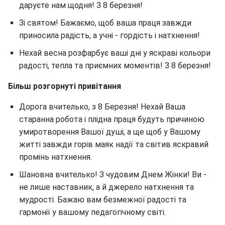
даруєте нам щодня! З 8 березня!
Зі святом! Бажаємо, щоб ваша праця завжди
приносила радість, а учні - гордість і натхнення!
Нехай весна розфарбує ваші дні у яскраві кольори
радості, тепла та приємних моментів! З 8 березня!
Більш розгорнуті привітання
Дорога вчителько, з 8 Березня! Нехай Ваша
старанна робота і плідна праця будуть причиною
умиротворення Вашої душі, а ще щоб у Вашому
житті завжди горів маяк надії та світив яскравий
промінь натхнення.
Шановна вчителько! З чудовим Днем Жінки! Ви -
не лише наставник, а й джерело натхнення та
мудрості. Бажаю вам безмежної радості та
гармонії у вашому педагогічному світі.