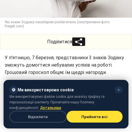
Які знаки Зодіаку незабаром розбагатіють (ілюстративне фото:
freepik.com)
Поділитися
У п'ятницю, 7 березня, представники 3 знаків Зодіаку
зможуть домогтися небувалих успіхів на роботі.
Грошовий гороскоп обіцяє їм щедрі нагороди.
Яким знакам Зодіаку пощастить у кар'єрі, розповідає
🍪
Ми використовуємо cookie
✕
РБК-Україна (проект Styler) з посиланням на
Your
Ми використовуємо файли cookie для аналізу трафіку та
Tango
.
персоналізації контенту. Прочитайте нашу Політику
конфіденційності.
Детальніше
Відхилити
Прийняти всі