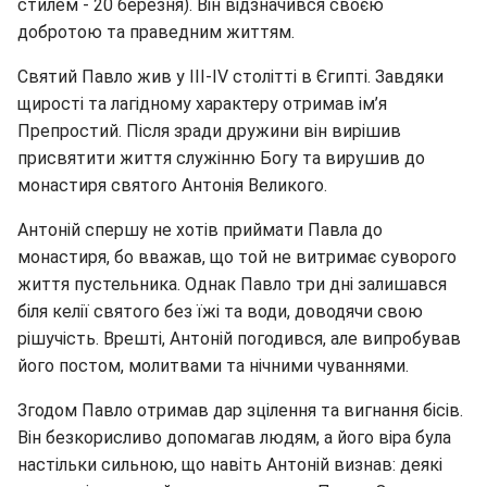
стилем - 20 березня). Він відзначився своєю
добротою та праведним життям.
Святий Павло жив у III-IV столітті в Єгипті. Завдяки
щирості та лагідному характеру отримав ім’я
Препростий. Після зради дружини він вирішив
присвятити життя служінню Богу та вирушив до
монастиря святого Антонія Великого.
Антоній спершу не хотів приймати Павла до
монастиря, бо вважав, що той не витримає суворого
життя пустельника. Однак Павло три дні залишався
біля келії святого без їжі та води, доводячи свою
рішучість. Врешті, Антоній погодився, але випробував
його постом, молитвами та нічними чуваннями.
Згодом Павло отримав дар зцілення та вигнання бісів.
Він безкорисливо допомагав людям, а його віра була
настільки сильною, що навіть Антоній визнав: деякі