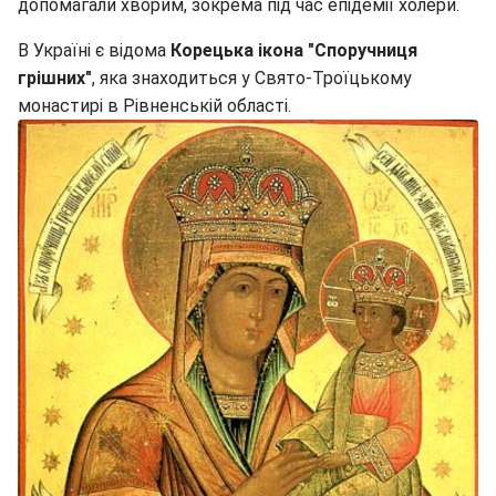
допомагали хворим, зокрема під час епідемії холери.
В Україні є відома
Корецька ікона "Споручниця
грішних"
, яка знаходиться у Свято-Троїцькому
монастирі в Рівненській області.