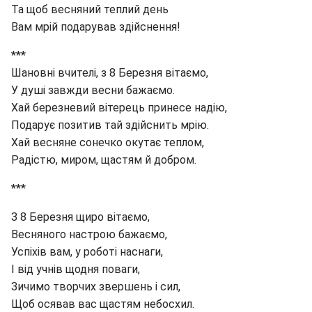
Та щоб весняний теплий день
Вам мрій подарував здійснення!
***
Шановні вчителі, з 8 Березня вітаємо,
У душі завжди весни бажаємо.
Хай березневий вітерець принесе надію,
Подарує позитив тай здійснить мрію.
Хай весняне сонечко окутає теплом,
Радістю, миром, щастям й добром.
***
З 8 Березня щиро вітаємо,
Весняного настрою бажаємо,
Успіхів вам, у роботі наснаги,
І від учнів щодня поваги,
Зичимо творчих звершень і сил,
Щоб осявав вас щастям небосхил.