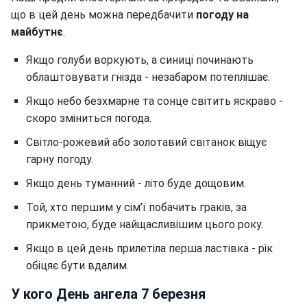
що в цей день можна передбачити
погоду на
майбутнє
.
Якщо голуби воркують, а синиці починають
облаштовувати гнізда - незабаром потеплішає.
Якщо небо безхмарне та сонце світить яскраво -
скоро зміниться погода.
Світло-рожевий або золотавий світанок віщує
гарну погоду.
Якщо день туманний - літо буде дощовим.
Той, хто першим у сім’ї побачить граків, за
прикметою, буде найщасливішим цього року.
Якщо в цей день прилетіла перша ластівка - рік
обіцяє бути вдалим.
У кого День ангела 7 березня