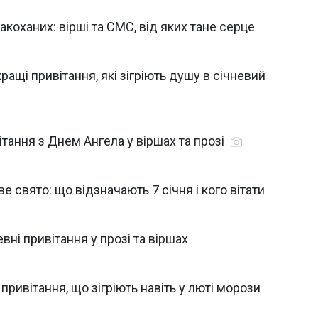
коханих: вірші та СМС, від яких тане серце
ращі привітання, які зігріють душу в січневий
вітання з Днем Ангела у віршах та прозі
ве свято: що відзначають 7 січня і кого вітати
ні привітання у прозі та віршах
ривітання, що зігріють навіть у люті морози