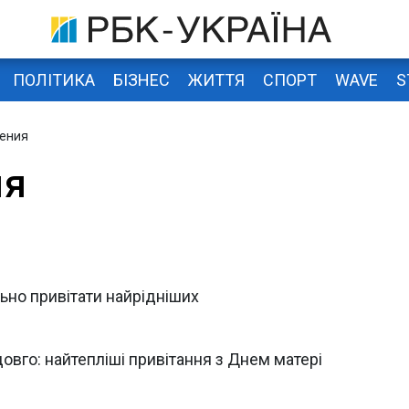
ПОЛІТИКА
БІЗНЕС
ЖИТТЯ
СПОРТ
WAVE
S
ения
ия
льно привітати найрідніших
овго: найтепліші привітання з Днем матері