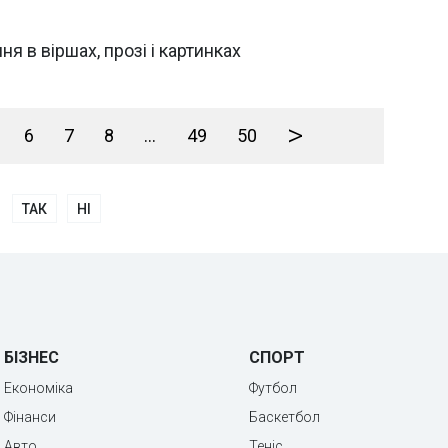
ня в віршах, прозі і картинках
>
6
7
8
...
49
50
ТАК
НІ
БІЗНЕС
СПОРТ
Економіка
Футбол
Фінанси
Баскетбол
Авто
Теніс