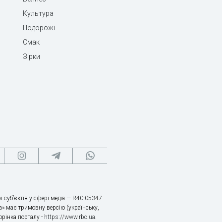
Культура
Подорожі
Смак
Зірки
і суб’єктів у сфері медіа — R40-05347
» має тримовну версію (українську,
торінка порталу -
https://www.rbc.ua
.