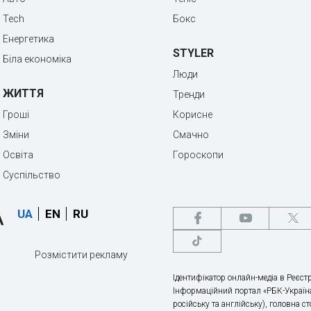
Tech
Бокс
Енергетика
STYLER
Біла економіка
Люди
ЖИТТЯ
Тренди
Гроші
Корисне
Зміни
Смачно
Освіта
Гороскопи
Суспільство
UA
EN
RU
Розмістити рекламу
Ідентифікатор онлайн-медіа в Реєстр
Інформаційний портал «РБК-Україна
російську та англійську), головна с