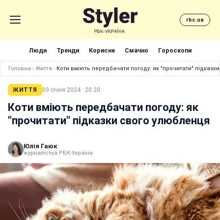
rbc.ua
Люди
Тренди
Корисне
Смачно
Гороскопи
Головна
›
Життя
›
Коти вміють передбачати погоду: як "прочитати" підказк
ЖИТТЯ
09 січня 2024 · 20:20
Коти вміють передбачати погоду: як
"прочитати" підказки свого улюбленця
Юлія Гаюк
журналістка РБК-Україна