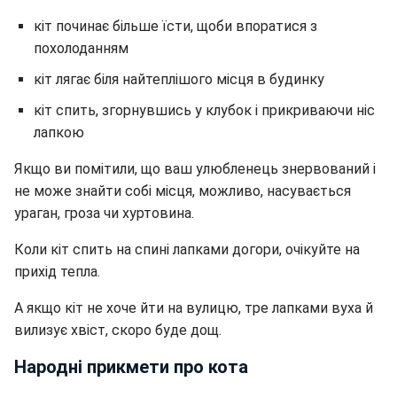
кіт починає більше їсти, щоби впоратися з
похолоданням
кіт лягає біля найтеплішого місця в будинку
кіт спить, згорнувшись у клубок і прикриваючи ніс
лапкою
Якщо ви помітили, що ваш улюбленець знервований і
не може знайти собі місця, можливо, насувається
ураган, гроза чи хуртовина.
Коли кіт спить на спині лапками догори, очікуйте на
прихід тепла.
А якщо кіт не хоче йти на вулицю, тре лапками вуха й
вилизує хвіст, скоро буде дощ.
Народні прикмети про кота