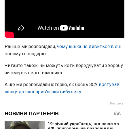
Раніше ми розповідали,
чому кішка не дивиться в очі
своєму господарю.
Читайте також, чи можуть коти передчувати хворобу
чи смерть свого власника.
А ще ми розповідали історію, як боєць ЗСУ
врятував
кішку, до якої прив'язали вибухівку.