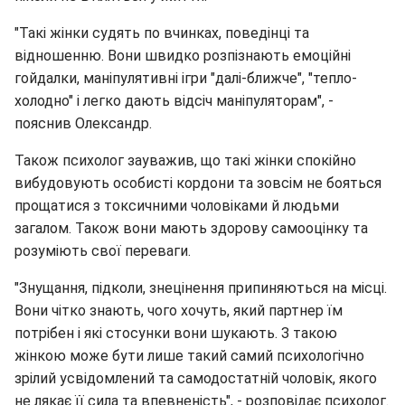
"Такі жінки судять по вчинках, поведінці та
відношенню. Вони швидко розпізнають емоційні
гойдалки, маніпулятивні ігри "далі-ближче", "тепло-
холодно" і легко дають відсіч маніпуляторам", -
пояснив Олександр.
Також психолог зауважив, що такі жінки спокійно
вибудовують особисті кордони та зовсім не бояться
прощатися з токсичними чоловіками й людьми
загалом. Також вони мають здорову самооцінку та
розуміють свої переваги.
"Знущання, підколи, знецінення припиняються на місці.
Вони чітко знають, чого хочуть, який партнер їм
потрібен і які стосунки вони шукають. З такою
жінкою може бути лише такий самий психологічно
зрілий усвідомлений та самодостатній чоловік, якого
не лякає її сила та впевненість", - розповідає психолог.