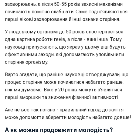
захворювань, а після 50-55 років захисні механізми
починають помітно слабшати. Саме тоді з'являються
перші вікові захворювання й інші ознаки старіння.
У людському організмі до 50 років спостерігається
одна картина роботи генів, а після - вже інша. Тому
науковці припускають, що якраз у цьому віці будуть
ефективними заходи, які допомагають уповільнити
старіння організму.
Варто згадати, що раніше науковці стверджували, що
процес старіння може починатися набагато раніше,
ніж ми думаємо. Вже у 20 років можуть з'являтися
перші зморшки та зниження фізичної активності.
Але не все так погано - правильний підхід до життя
може допомогти зберегти молодість набагато довше!
А як можна продовжити молодість?