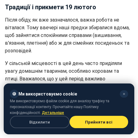
Традиції і прикмети 19 лютого
Після обіду, як вже зазначалося, важка робота не
віталася. Тому ввечері наші предки збиралися вдома,
щоб зайнятися спокійними справами (вишивання,
в'язання, плетіння) або ж для сімейних посиденьок та
розповідей.
У сільській місцевості в цей день часто приділяли
увагу домашнім тваринам, особливо коровам та
птиці. Вважалося, що у цей період важливо
забезпечити їх добрим кормом та доглядом, щоб вони
були здоровими та плодовитими навесні.
🍪
Ми використовуємо cookie
✕
Ми використовуємо файли cookie для аналізу трафіку та
Якщо день 19 лютого видавався морозним, це
персоналізації контенту. Прочитайте нашу Політику
конфіденційності.
Детальніше
вважалося доброю прикметою для весни та літа.
Вірили, що мороз "запечатує" зиму та сприяє гарному
Відхилити
Прийняти всі
врожаю.