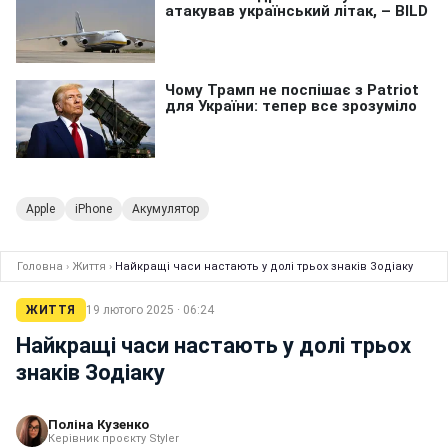
Apple
iPhone
Акумулятор
Головна
›
Життя
›
Найкращі часи настають у долі трьох знаків Зодіаку
ЖИТТЯ
19 лютого 2025 · 06:24
Найкращі часи настають у долі трьох
знаків Зодіаку
Поліна Кузенко
Керівник проєкту Styler