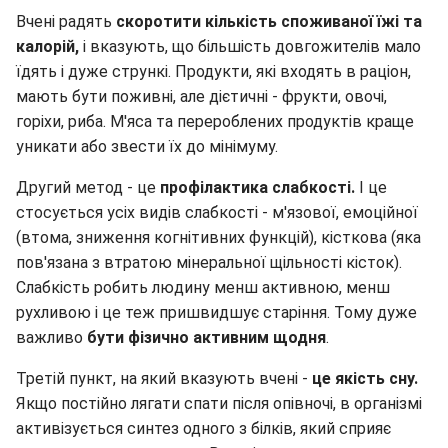
Вчені радять
скоротити кількість споживаної їжі та
калорій,
і вказують, що більшість довгожителів мало
їдять і дуже стрункі. Продукти, які входять в раціон,
мають бути поживні, але дієтичні - фрукти, овочі,
горіхи, риба. М'яса та перероблених продуктів краще
уникати або звести їх до мінімуму.
Другий метод - це
профілактика слабкості.
І це
стосується усіх видів слабкості - м'язової, емоційної
(втома, зниження когнітивних функцій), кісткова (яка
пов'язана з втратою мінеральної щільності кісток).
Слабкість робить людину менш активною, менш
рухливою і це теж пришвидшує старіння. Тому дуже
важливо
бути фізично активним щодня
.
Третій пункт, на який вказують вчені -
це якість сну.
Якщо постійно лягати спати після опівночі, в організмі
активізується синтез одного з білків, який сприяє