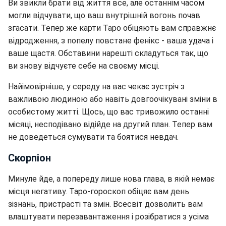
Ви звикли брати від життя все, але останнім часом
могли відчувати, що ваш внутрішній вогонь почав
згасати. Тепер же карти Таро обіцяють вам справжнє
відродження, з попелу повстане фенікс - ваша удача і
ваше щастя. Обставини нарешті складуться так, що
ви знову відчуєте себе на своєму місці.
Найімовірніше, у середу на вас чекає зустріч з
важливою людиною або навіть довгоочікувані зміни в
особистому житті. Щось, що вас тривожило останні
місяці, несподівано відійде на другий план. Тепер вам
не доведеться сумувати та боятися невдач.
Скорпіон
Минуле йде, а попереду лише нова глава, в якій немає
місця негативу. Таро-гороскоп обіцяє вам день
зізнань, пристрасті та змін. Всесвіт дозволить вам
влаштувати перезавантаження і розібратися з усіма