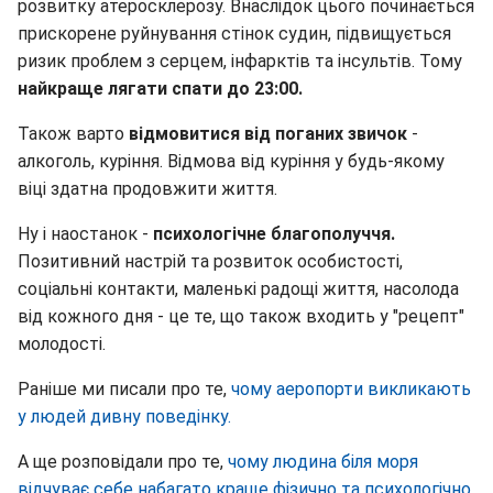
розвитку атеросклерозу. Внаслідок цього починається
прискорене руйнування стінок судин, підвищується
ризик проблем з серцем, інфарктів та інсультів. Тому
найкраще лягати спати до 23:00.
Також варто
відмовитися від поганих звичок
-
алкоголь, куріння. Відмова від куріння у будь-якому
віці здатна продовжити життя.
Ну і наостанок -
психологічне благополуччя.
Позитивний настрій та розвиток особистості,
соціальні контакти, маленькі радощі життя, насолода
від кожного дня - це те, що також входить у "рецепт"
молодості.
Раніше ми писали про те,
чому аеропорти викликають
у людей дивну поведінку.
А ще розповідали про те,
чому людина біля моря
відчуває себе набагато краще фізично та психологічно.