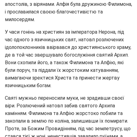
апостолів, з вірянами. Апфія була дружиною Филимона,
і прославилася своєю благочестивістю та
милосердям.
У часи гонінь на християн за імператора Нерона, під
час одного з язичницьких свят, натовп розлючених
ідолопоклонників ввірвався до християнського храму,
де в той час звершувало богослужіння святий Архип.
Вони схопили його, а також Филимона та Апфію, які
були поруч, та піддали їх жорстоким катуванням,
вимагаючи зректися Христа та принести жертву
язичницьким богам.
Святі мужньо переносили муки, не зрадивши своєї
віри. Розлючений натовп забив святого Архипа
камінням. Филимона та Апфію жорстоко побили та
закопали в землю по коліна, залишивши їх помирати.
Проте, за Божим Провидінням, під час землетрусу, що
стався тієї ж ночі, нечестивців завалило руїнами, а