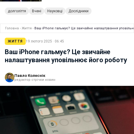
долголіття
Вчені
Науковці
Дослідники
Головна
›
Життя
›
Ваш iPhone гальмує? Це звичайне налаштування уповільн
ЖИТТЯ
19 лютого 2025 · 06:45
Ваш iPhone гальмує? Це звичайне
налаштування уповільнює його роботу
Павло Колеснік
редактор стрічки новин