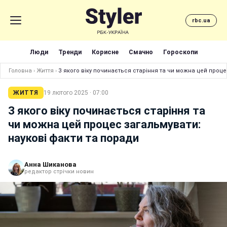
rbc.ua
Люди
Тренди
Корисне
Смачно
Гороскопи
Головна
›
Життя
›
З якого віку починається старіння та чи можна цей проце
ЖИТТЯ
19 лютого 2025 · 07:00
З якого віку починається старіння та
чи можна цей процес загальмувати:
наукові факти та поради
Анна Шиканова
редактор стрічки новин