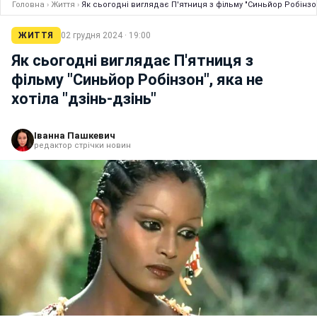
Головна
›
Життя
›
Як сьогодні виглядає П'ятниця з фільму "Синьйор Робінзон"
ЖИТТЯ
02 грудня 2024 · 19:00
Як сьогодні виглядає П'ятниця з
фільму "Синьйор Робінзон", яка не
хотіла "дзінь-дзінь"
Іванна Пашкевич
редактор стрічки новин