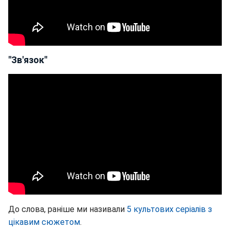
"Зв'язок"
До слова, раніше ми називали
5 культових серіалів з
цікавим сюжетом
.