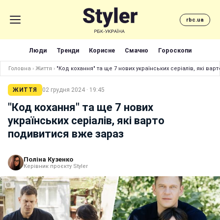
rbc.ua
Люди
Тренди
Корисне
Смачно
Гороскопи
Головна
›
Життя
›
"Код кохання" та ще 7 нових українських серіалів, які ва
ЖИТТЯ
02 грудня 2024 · 19:45
"Код кохання" та ще 7 нових
українських серіалів, які варто
подивитися вже зараз
Поліна Кузенко
Керівник проєкту Styler