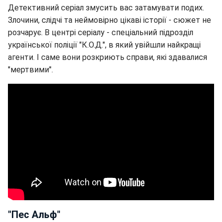
Детективний серіал змусить вас затамувати подих.
Злочини, слідчі та неймовірно цікаві історії - сюжет не
розчарує. В центрі серіалу - спеціальний підрозділ
української поліції "К.О.Д.", в який увійшли найкращі
агенти. І саме вони розкриють справи, які здавалися
"мертвими".
"Пес Альф"