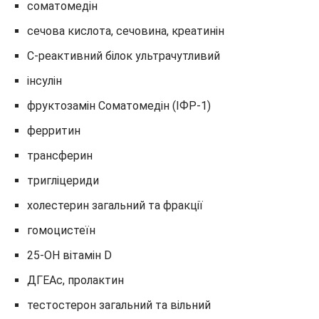
соматомедін
сечова кислота, сечовина, креатинін
С-реактивний білок ультрачутливий
інсулін
фруктозамін Соматомедін (ІФР-1)
ферритин
трансферин
тригліцериди
холестерин загальний та фракції
гомоцистеїн
25-OH вітамін D
ДГЕАс, пролактин
тестостерон загальний та вільний