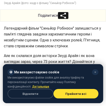
Зеуді Арайя (фото: кадр з фільму "Синьйор Робінзон")
Поділитися
Легендарний фільм "Синьйор Робінзон" залишається у
пам’яті глядачів завдяки харизматичним героям і
незабутнім сценам. Одна з ключових ролей, П'ятниця,
стала справжнім символом стрічки.
Але як склалася доля акторки Зеуді Арайя і як вона
виглядає зараз, через 73 роки життя? Дізнайтеся у
матеріалі РБК-Україна (проект Styler).
🍪
Ми використовуємо cookie
✕
Ми використовуємо файли cookie для аналізу трафіку та
персоналізації контенту. Прочитайте нашу Політику
конфіденційності.
Детальніше
Відхилити
Прийняти всі