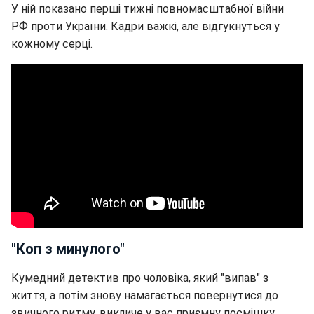
У ній показано перші тижні повномасштабної війни
РФ проти України. Кадри важкі, але відгукнуться у
кожному серці.
"Коп з минулого"
Кумедний детектив про чоловіка, який "випав" з
життя, а потім знову намагається повернутися до
звичного ритму, викличе у вас приємну посмішку.