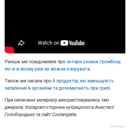
Раніше ми повідомляли про
чотири ознаки тромбозу,
які ні в якому разі не можна ігнорувати
.
Також ми писали про
6 продуктів, які зменшують
запалення в організмі та допомагають при грипі
.
При написанні матеріалу використовувались такі
джерела: Instagram-сторінка нутриціолога Анастасії
Голобородько та сайт Coolangatta.