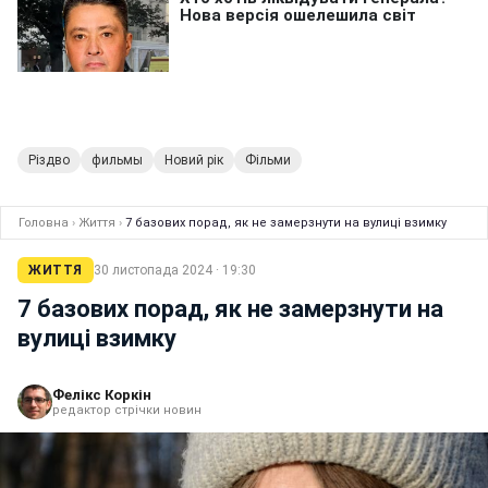
Різдво
фильмы
Новий рік
Фільми
Головна
›
Життя
›
7 базових порад, як не замерзнути на вулиці взимку
ЖИТТЯ
30 листопада 2024 · 19:30
7 базових порад, як не замерзнути на
вулиці взимку
Фелікс Коркін
редактор стрічки новин