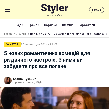
rbc.ua
Люди
Тренди
Корисне
Смачно
Гороскопи
Головна
›
Життя
›
5 нових романтичних комедій для різдвяного настрою. З 
ЖИТТЯ
30 листопада 2024 · 19:47
5 нових романтичних комедій для
різдвяного настрою. З ними ви
забудете про все погане
Поліна Кузенко
Керівник проєкту Styler