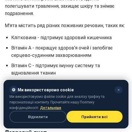
полегшувати травлення, захищає шкіру та знімає
подразнення.
М'ята містить ряд різних поживних речовин, таких як:
Клітковина - підтримує здоровий кишечника
Вітамін А - покращує здоров'я очей і запобігає
серцево-судинним захворюванням
Вітамін С - підтримує імунну систему та
відновлення тканин
Кальцій - підтримує міцність кісток
🍪
Ми використовуємо cookie
✕
Марганець - корисний для роботи мозку та нервів
Ми використовуємо файли cookie для аналізу трафіку та
персоналізації контенту. Прочитайте нашу Політику
М’ята також є фантастичним джерелом
конфіденційності.
Детальніше
антиоксидантів, які допомагають захистити тіло від
Відхилити
Прийняти всі
окисного стресу.