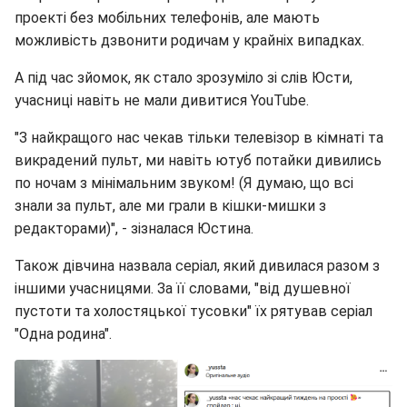
проекті без мобільних телефонів, але мають
можливість дзвонити родичам у крайніх випадках.
А під час зйомок, як стало зрозуміло зі слів Юсти,
учасниці навіть не мали дивитися YouTube.
"З найкращого нас чекав тільки телевізор в кімнаті та
викрадений пульт, ми навіть ютуб потайки дивились
по ночам з мінімальним звуком! (Я думаю, що всі
знали за пульт, але ми грали в кішки-мишки з
редакторами)", - зізналася Юстина.
Також дівчина назвала серіал, який дивилася разом з
іншими учасницями. За її словами, "від душевної
пустоти та холостяцької тусовки" їх рятував серіал
"Одна родина".