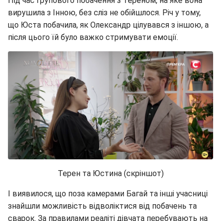
Під час групового побачення з Тереном, на яке вона
вирушила з Інною, без сліз не обійшлося. Річ у тому,
що Юста побачила, як Олександр цілувався з іншою, а
після цього їй було важко стримувати емоції.
Терен та Юстина (скріншот)
І виявилося, що поза камерами Багай та інші учасниці
знайшли можливість відволіктися від побачень та
сварок. За правилами реаліті дівчата перебувають на