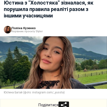
Юстина з "Холостяка" зізналася, як
порушила правила реаліті разом з
іншими учасницями
Поліна Кузенко
Керівник проєкту Styler
Юстина Багай (фото: instagram.com/_yussta)
Поділитися