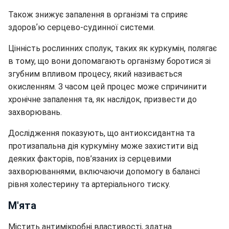
Також знижує запалення в організмі та сприяє
здоровʼю серцево-судинної системи.
Цінність рослинних сполук, таких як куркумін, полягає
в тому, що вони допомагають організму боротися зі
згубним впливом процесу, який називається
окисленням. З часом цей процес може спричинити
хронічне запалення та, як наслідок, призвести до
захворювань.
Дослідження показують, що антиоксидантна та
протизапальна дія куркуміну може захистити від
деяких факторів, пов’язаних із серцевими
захворюваннями, включаючи допомогу в балансі
рівня холестерину та артеріального тиску.
М'ята
Містить антимікробні властивості, здатна