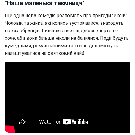
"Наша маленька таємниця"
Ще одна нова комедія розповість про пригоди "ексів".
Чоловік та жінка, які колись зустрічалися, знаходять
нових обранців. І виявляється, що доля вперто не
хоче, аби вони більше ніколи не бачилися. Події будуть
кумедними, романтичними та точно допоможуть
налаштуватися на святковий вайб.