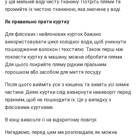
у цій мильній воді чисту тканину. Потріть плями та
промийте їх чистою тканиною, яка змочена у воді.
Як правильно прати куртку
Для флісових і нейлонових курток бажано
використовувати цикл холодної води, щоб уникнути
пошкодження волокон і текстилю. Також перш ніж
покласти куртку в машину, можна обробити плями.
Для цього покрийте пляму рідким пральним
порошком або засобом для миття посуду.
Після цього вийміть усе з кишень та зніміть усі знімні
частини. Деякі куртки слід вивернути навиворіт перед
пранням, щоб не пошкодити їх. Це у випадку з
флісовими куртками.
В кінці вивісьте її на відкритому повітрі.
Нагадаємо, перед цим ми розповідали, як можна