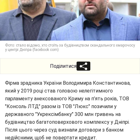
Фото: стало відомо, хто стоїть за будівництвом скандального хмарочосу
у центрі Дніпра (facebook com)
Поділитися
Фірма зрадника України Володимира Константинова,
який у 2019 році став головою нелегітимного
парламенту анексованого Криму на п’ять років, ТОВ
"Консоль ЛТД" разом із ТОВ "Люкс" позичили у
державного "Укрексімбанку" 300 млн гривень на
будівництво багатоповерхового комплексу у Дніпрі.
Після цього через суд визнали договори з банком
недійсними, щоб не повертати кредит.