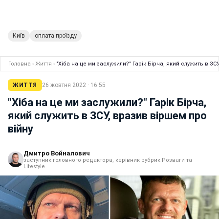
Київ
оплата проїзду
Головна
›
Життя
›
"Хіба на це ми заслужили?" Гарік Бірча, який служить в ЗС
ЖИТТЯ
26 жовтня 2022 · 16:55
"Хіба на це ми заслужили?" Гарік Бірча,
який служить в ЗСУ, вразив віршем про
війну
Дмитро Войналович
заступник головного редактора, керівник рубрик Розваги та
Lifestyle