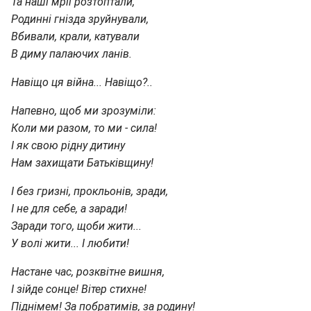
Та наші мрії розтоптали,
Родинні гнізда зруйнували,
Вбивали, крали, катували
В диму палаючих ланів.
Навіщо ця війна... Навіщо?..
Напевно, щоб ми зрозуміли:
Коли ми разом, то ми - сила!
І як свою рідну дитину
Нам захищати Батьківщину!
І без гризні, прокльонів, зради,
І не для себе, а заради!
Заради того, щоби жити...
У волі жити... І любити!
Настане час, розквітне вишня,
І зійде сонце! Вітер стихне!
Піднімем! За побратимів, за родину!