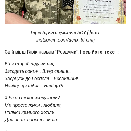
Гарік Бірча служить в ЗСУ (фото:
instagram.com/garik_bircha)
Свій вірш Гарік назвав "Роздуми". І
ось його текст:
Біля старої сяду вишні,
Заходить сонце... Вітер свище...
Звернусь до Господа... Всевишній!
Навіщо ця війна... Навіщо?!
Хіба на це ми заслужили?
Ми просто жили і любили,
І тільки кращого хотіли
Для своїх доньок і синів.