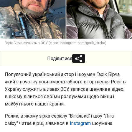
Гарік Бірча служить в ЗСУ (фото: instagram.com/garik_bircha)
Поділитися
Популярний український актор і шоумен Гарік Бірча,
який з початку повномасштабного вторгнення Росії в
Україну служить в лавах ЗСУ, записав щемливе відео,
в якому ділиться своїми роздумами щодо війни і
майбутнього нашої країни.
Ролик, в якому зірка серіалу "Віталька" і шоу "Ліга
сміху" читає вірш, з'явився в
Instagram
шоумена.