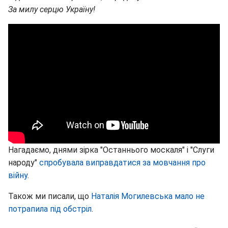
За милу серцю Україну!
Нагадаємо, днями зірка "Останнього москаля" і "Слуги
народу"
спробувала виправдатися за мовчання про
війну
.
Також ми писали, що
Наталія Могилевська мало не
потрапила під обстріл
.