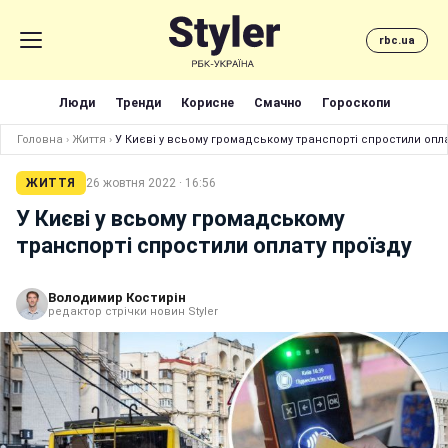
rbc.ua
Люди
Тренди
Корисне
Смачно
Гороскопи
Головна
›
Життя
›
У Києві у всьому громадському транспорті спростили опла
ЖИТТЯ
26 жовтня 2022 · 16:56
У Києві у всьому громадському
транспорті спростили оплату проїзду
Володимир Костирін
редактор стрічки новин Styler