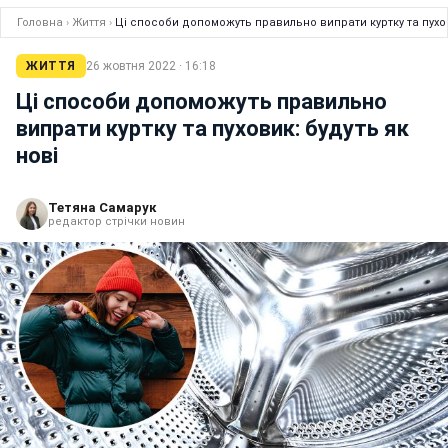
Головна
›
Життя
›
Ці способи допоможуть правильно випрати куртку та пухов
ЖИТТЯ
26 жовтня 2022 · 16:18
Ці способи допоможуть правильно
випрати куртку та пуховик: будуть як
нові
Тетяна Самарук
редактор стрічки новин