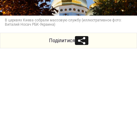
В церквях Киева собрали массовую службу (иллюстративное фото:
Виталий Носач РБК-Украина)
Поділитися