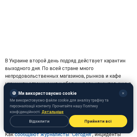
В Украине второй день подряд действует карантин
выходного дня. По всей стране много
непродовольственных магазинов, рынков и кафе
нарушили ограничения и обслуживали клиентов еще в
первый день. Богослужения в церквях не запрещено,
🍪
Ми використовуємо cookie
✕
но в храмах верующие должны придерживаться
Ми використовуємо файли cookie для аналізу трафіку та
масочного режима и дистанции. Но даже эти
персоналізації контенту. Прочитайте нашу Політику
конфіденційності.
Детальніше
ограничения несколько церквей в Киеве нарушили во
Відхилити
Прийняти всі
время служб в воскресенье, 15 ноября.
Как
сообщают журналисты "Сегодня"
, инциденты