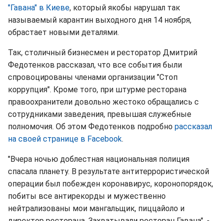
"Гавана" в Киеве
, который якобы нарушал так
называемый карантин выходного дня 14 ноября,
обрастает новыми деталями.
Так, столичный бизнесмен и ресторатор Дмитрий
Федотенков рассказал, что все события были
спровоцированы членами организации "Стоп
коррупция". Кроме того, при штурме ресторана
правоохранители довольно жестоко обращались с
сотрудниками заведения, превышая служебные
полномочия. Об этом Федотенков подробно
рассказал
на своей странице в Facebook
.
"Вчера ночью доблестная национальная полиция
спасала планету. В результате антитеррористической
операции был побежден коронавирус, коронопорядок,
побиты все антирекорды и мужественно
нейтрализованы мои мангальщик, пиццайоло и
директор ресторана. Захватывали ресторан Гавана", -