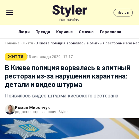
rbc.ua
Люди
Тренди
Корисне
Смачно
Гороскопи
Головна
›
Життя
›
В Киеве полиция ворвалась в элитный ресторан из-за на
ЖИТТЯ
15 листопада 2020 · 17:17
В Киеве полиция ворвалась в элитный
ресторан из-за нарушения карантина:
детали и видео штурма
Появилось видео штурма киевского ресторана
Роман Мирончук
редактор стрічки новин Styler