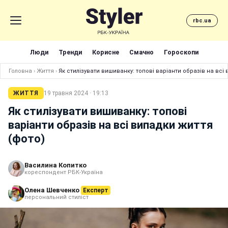
rbc.ua
Люди
Тренди
Корисне
Смачно
Гороскопи
Головна
›
Життя
›
Як стилізувати вишиванку: топові варіанти образів на всі
ЖИТТЯ
19 травня 2024 · 19:13
Як стилізувати вишиванку: топові
варіанти образів на всі випадки життя
(фото)
Василина Копитко
кореспондент РБК-Україна
Олена Шевченко
Експерт
персональний стиліст