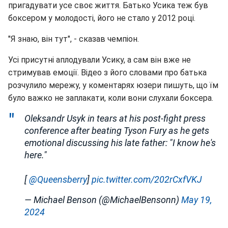
пригадувати усе своє життя. Батько Усика теж був
боксером у молодості, його не стало у 2012 році.
"Я знаю, він тут", - сказав чемпіон.
Усі присутні аплодували Усику, а сам він вже не
стримував емоції. Відео з його словами про батька
розчулило мережу, у коментарях юзери пишуть, що їм
було важко не заплакати, коли вони слухали боксера.
Oleksandr Usyk in tears at his post-fight press
conference after beating Tyson Fury as he gets
emotional discussing his late father: "I know he's
here."
[
@Queensberry
]
pic.twitter.com/202rCxfVKJ
— Michael Benson (@MichaelBensonn)
May 19,
2024