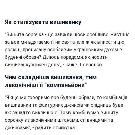
Як стилізувати вишиванку
"Вишита сорочка - це завжди щось особливе. Частіше
за все ми вдягаємо її на свята, але ж як вписати цю
розкіш, пронизану особливим українським духом в
буденні образи? Ділюсь порадами, як носити
вишиванку кожен день", - каже Шевченко.
Чим складніша вишиванка, тим
лаконічніші її "компаньйони"
"Якщо ми говоримо про буденні образи, то комбінація
вишиванки та фактурних джинсів чи спідниць буде
аж занадто викличною. Тому комбінуємо вишиту
сорочку з лаконічними штанами, спідницями та
джинсами", - радить стилістка.