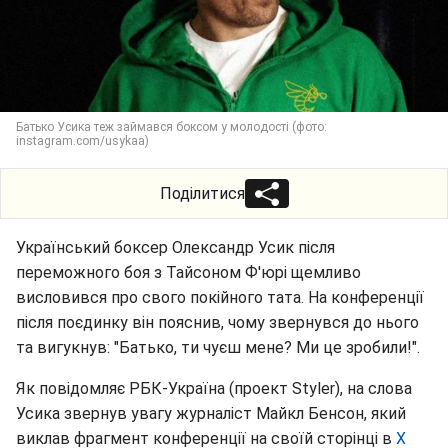
Батько Усика теж займався боксом у молодості (фото:
instagram.com/usykaa)
Поділитися
Український боксер Олександр Усик після
переможного боя з Тайсоном Ф'юрі щемливо
висловився про свого покійного тата. На конференції
після поєдинку він пояснив, чому звернувся до нього
та вигукнув: "Батько, ти чуєш мене? Ми це зробили!".
Як повідомляє РБК-Україна (проект Styler), на слова
Усика звернув увагу журналіст Майкл Бенсон, який
виклав фрагмент конференції на своїй сторінці в
X