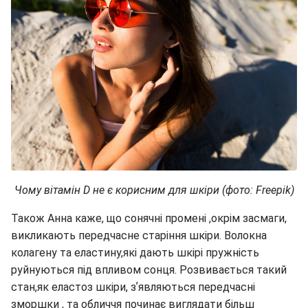
Чому вітамін D не є корисним для шкіри (фото: Freepik)
Також Анна каже, що сонячні промені ,окрім засмаги,
викликають передчасне старіння шкіри. Волокна
колагену та еластину,які дають шкірі пружність
руйнуються під впливом сонця. Розвивається такий
стан,як еластоз шкіри, зʼявляються передчасні
зморшки , та обличчя починає виглядати більш