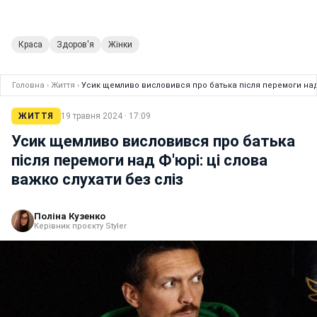
Краса
Здоров'я
Жінки
Головна
›
Життя
›
Усик щемливо висловився про батька після перемоги над Ф
ЖИТТЯ
19 травня 2024 · 17:09
Усик щемливо висловився про батька
після перемоги над Ф'юрі: ці слова
важко слухати без сліз
Поліна Кузенко
Керівник проєкту Styler