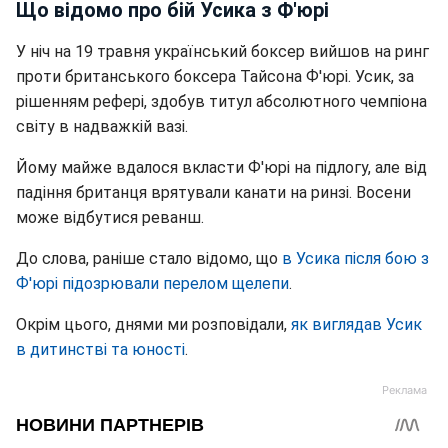
Що відомо про бій Усика з Ф'юрі
У ніч на 19 травня український боксер вийшов на ринг
проти британського боксера Тайсона Ф'юрі. Усик, за
рішенням рефері, здобув титул абсолютного чемпіона
світу в надважкій вазі.
Йому майже вдалося вкласти Ф'юрі на підлогу, але від
падіння британця врятували канати на ринзі. Восени
може відбутися реванш.
До слова, раніше стало відомо, що
в Усика після бою з
Ф'юрі підозрювали перелом щелепи
.
Окрім цього, днями ми розповідали,
як виглядав Усик
в дитинстві та юності
.