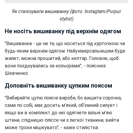
Як стилізувати вишиванку (фото: Instagtam/Purpur
stylist)
Не носіть вишиванку під верхнім одягом
"Вишиванка - це не те, що носиться під курточкою чи
будь-яким верхнім одягом. Найуніверсальнішим буде
жилет, можна прошитий, або кептар. Головне, щоб
вони поєднувались за кольорами", - пояснює
Шевченко.
Доповніть вишиванку цупким поясом
"Вибирайте цупкі поясні вироби, бо вишита сорочка,
сама по собі, має досить м’який, об’ємний силует і
якщо ви в комплект до неї одягнете вільні м’які
штани, спідницю-пліссе чи з легкої тканини, вийти
може трохи мішкувато", - каже стилістка.