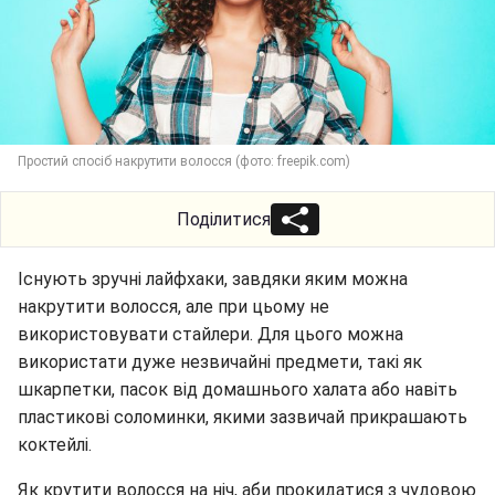
Простий спосіб накрутити волосся (фото: freepik.com)
Поділитися
Існують зручні лайфхаки, завдяки яким можна
накрутити волосся, але при цьому не
використовувати стайлери. Для цього можна
використати дуже незвичайні предмети, такі як
шкарпетки, пасок від домашнього халата або навіть
пластикові соломинки, якими зазвичай прикрашають
коктейлі.
Як крутити волосся на ніч, аби прокидатися з чудовою