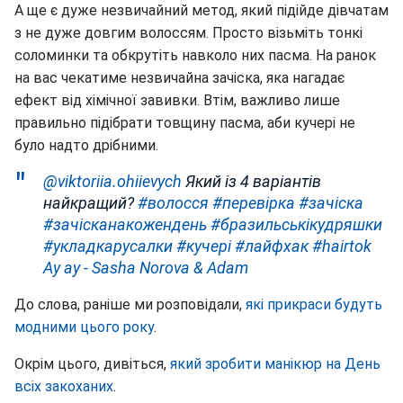
А ще є дуже незвичайний метод, який підійде дівчатам
з не дуже довгим волоссям. Просто візьміть тонкі
соломинки та обкрутіть навколо них пасма. На ранок
на вас чекатиме незвичайна зачіска, яка нагадає
ефект від хімічної завивки. Втім, важливо лише
правильно підібрати товщину пасма, аби кучері не
було надто дрібними.
@viktoriia.ohiievych
Який із 4 варіантів
найкращий?
#волосся
#перевірка
#зачіска
#зачісканакожендень
#бразильськікудряшки
#укладкарусалки
#кучері
#лайфхак
#hairtok
Ау ау - Sasha Norova & Adam
До слова, раніше ми розповідали,
які прикраси будуть
модними цього року
.
Окрім цього, дивіться,
який зробити манікюр на День
всіх закоханих
.