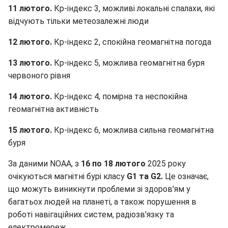
11 лютого.
Кр-індекс 3, можливі локальні спалахи, які
відчують тільки метеозалежні люди
12 лютого.
Кр-індекс 2, спокійна геомагнітна погода
13 лютого.
Кр-індекс 5, можлива геомагнітна буря
червоного рівня
14 лютого.
Кр-індекс 4, помірна та неспокійна
геомагнітна активність
15 лютого.
Кр-індекс 6, можлива сильна геомагнітна
буря
За даними NOAA, з
16 по 18 лютого
2025 року
очікуються магнітні бурі класу
G1 та G2.
Це означає,
що можуть виникнути проблеми зі здоров'ям у
багатьох людей на планеті, а також порушення в
роботі навігаційних систем, радіозв'язку та
електромереж.