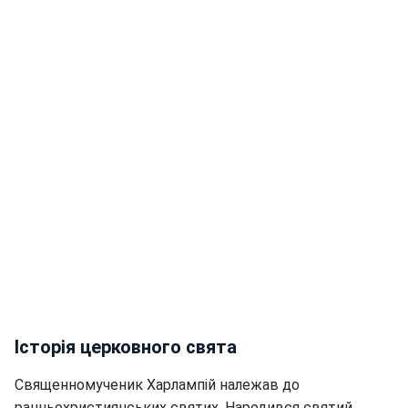
Історія церковного свята
Священномученик Харлампій належав до
ранньохристиянських святих. Народився святий