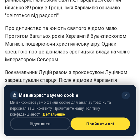
близько 89 року в Греції. Ім'я Харлампія означало
"світяться від радості".
Про дитинство та юність святого відомо мало.
Протягом багатьох років Харлампій був єпископом
Магнісії, поширюючи християнську віру. Однак
зрештою про це дізналась єретицька влада на чолі з
імператором Севером.
Воєначальник Луцій разом з проконсулом Луціяном
заарештували старця. Після відмови Харлампія
поклонитися ідолам, святого піддали жорстоким
🍪
Ми використовуємо cookie
тортурам.
✕
Ми використовуємо файли cookie для аналізу трафіку та
Побачивши незламність віри єпископа, воїни Ваптос
персоналізації контенту. Прочитайте нашу Політику
конфіденційності.
Детальніше
та Порфирій навернулись до християнства, за що їх
було страчено. Крім воїнів, увірували в Христа троє
Відхилити
Прийняти всі
жінок - їх також піддали тортурам.