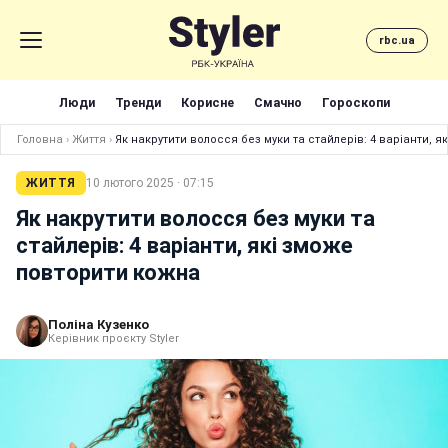
rbc.ua
Люди
Тренди
Корисне
Смачно
Гороскопи
Головна
›
Життя
›
Як накрутити волосся без муки та стайлерів: 4 варіанти, 
ЖИТТЯ
10 лютого 2025 · 07:15
Як накрутити волосся без муки та
стайлерів: 4 варіанти, які зможе
повторити кожна
Поліна Кузенко
Керівник проєкту Styler