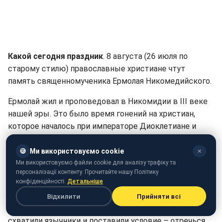
Какой сегодня праздник
. 8 августа (26 июля по
старому стилю) православные христиане чтут
память священномученика Ермолая Никомедийского.
Ермолай жил и проповедовал в Никомидии в III веке
нашей эры. Это было время гонений на христиан,
которое началось при императоре Диоклетиане и
продолжалось его наследниками до 313 года.
Согласно историческим данным, в 303 году
🍪
Ми використовуємо cookie
✕
легионеры Диоклетиана сожгли Никомейскую
Ми використовуємо файли cookie для аналізу трафіку та
персоналізації контенту. Прочитайте нашу Політику
церковь и подвергли множество людей жестоким
конфіденційності.
Детальніше
пыткам.
Відхилити
Прийняти всі
Позднее святого вместе с его последователями
схватили язычники и поставили условие – отречься