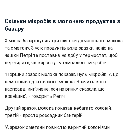
Скільки мікробів в молочних продуктах з
базару
Хімік на базарі купив три пляшки домашнього молока
та сметану. З усіх продуктів взяв зразки, наніс на
чашки Петрі та поставив на добу у термостат, щоб
перевірити, чи виростуть там колонії мікробів.
"Перший зразок молока показав нуль мікробів. А це
неможливо для свіжого молока. Значить воно
насправді кип'ячене, хоч на ринку сказали, що
вранішнє", - говорить Репіч.
Другий зразок молока показав небагато колоній,
третій - просто розсадник бактерій.
"А зразок сметани повністю вкритий колоніями