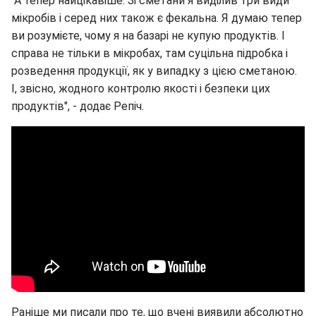
"А тепер найцікавіше. Зі сметани я виділив три види
мікробів і серед них також є фекальна. Я думаю тепер
ви розумієте, чому я на базарі не купую продуктів. І
справа не тільки в мікробах, там суцільна підробка і
розведення продукції, як у випадку з цією сметаною.
І, звісно, жодного контролю якості і безпеки цих
продуктів", - додає Репіч.
Раніше ми писали про те, що вчені виявили абсолютно