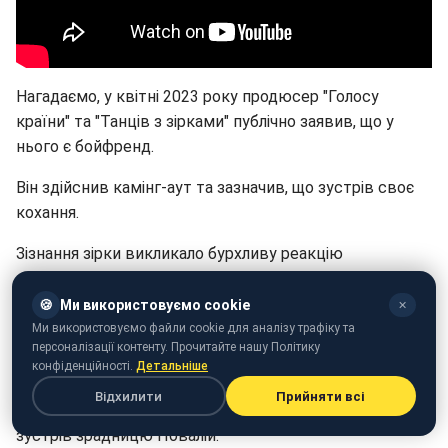
Нагадаємо, у квітні 2023 року продюсер "Голосу
країни" та "Танців з зірками" публічно заявив, що у
нього є бойфренд.
Він здійснив камінг-аут та зазначив, що зустрів своє
кохання.
Зізнання зірки викликало бурхливу реакцію
шанувальників. Вони подякували йому за сміливість,
та привітали з тим, що він знайшов свого обранця.
🍪
Ми використовуємо cookie
✕
Ми використовуємо файли cookie для аналізу трафіку та
Нагадаємо, раніше Фаріон публічно образила
персоналізації контенту. Прочитайте нашу Політику
конфіденційності.
Детальніше
переможниць Нацвідбору.
Відхилити
Прийняти всі
Також
Зібров відповів
, чого б точно не зробив, якби
зустрів зрадницю Повалій.