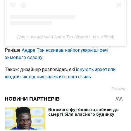
Допис, поширений Andre Tan (@andre_tan_official)
Раніше
Андре Тан називав найпопулярніші речі
зимового сезону
.
Також дизайнер розповідав, які
існують архетипи
людей і як від них залежить наш стиль
.