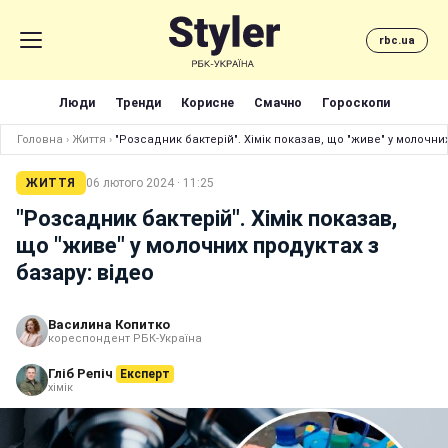
rbc.ua
Люди
Тренди
Корисне
Смачно
Гороскопи
Головна
›
Життя
›
"Розсадник бактерій". Хімік показав, що "живе" у молочних
ЖИТТЯ
06 лютого 2024 · 11:25
"Розсадник бактерій". Хімік показав,
що "живе" у молочних продуктах з
базару: відео
Василина Копитко
кореспондент РБК-Україна
Гліб Репіч
Експерт
хімік