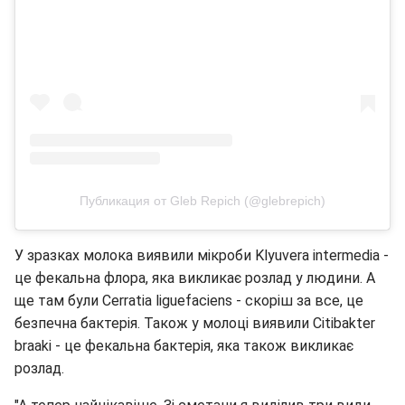
Публикация от Gleb Repich (@glebrepich)
У зразках молока виявили мікроби Klyuvera intermedia -
це фекальна флора, яка викликає розлад у людини. А
ще там були Cerratia liguefaciens - скоріш за все, це
безпечна бактерія. Також у молоці виявили Citibakter
braaki - це фекальна бактерія, яка також викликає
розлад.