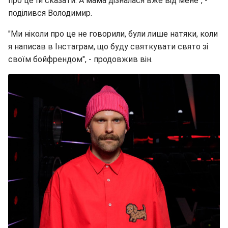
про це їй сказати. А мама дізналася вже від мене", -
поділився Володимир.
"Ми ніколи про це не говорили, були лише натяки, коли
я написав в Інстаграм, що буду святкувати свято зі
своїм бойфрендом", - продовжив він.