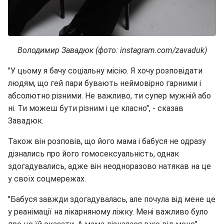
Володимир Завадюк (фото: instagram.com/zavaduk)
"У цьому я бачу соціальну місію. Я хочу розповідати
людям, що гей пари бувають неймовірно гарними і
абсолютно різними. Не важливо, ти супер мужній або
ні. Ти можеш бути різним і це класно", - сказав
Завадюк.
Також він розповів, що його мама і бабуся не одразу
дізнались про його гомосексуальність, однак
здогадувались, адже він неодноразово натякав на це
у своїх соцмережах.
"Бабуся завжди здогадувалась, але почула від мене це
у реанімації на лікарняному ліжку. Мені важливо було