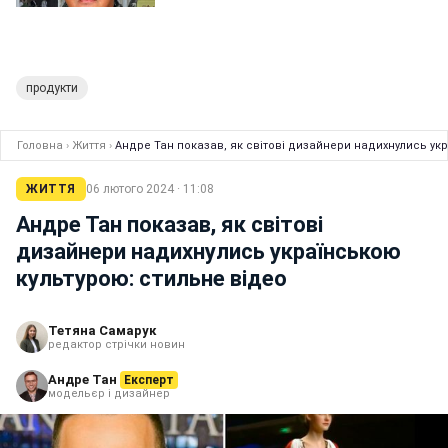
продукти
Головна
›
Життя
›
Андре Тан показав, як світові дизайнери надихнулись ук
ЖИТТЯ
06 лютого 2024 · 11:08
Андре Тан показав, як світові
дизайнери надихнулись українською
культурою: стильне відео
Тетяна Самарук
редактор стрічки новин
Андре Тан
Експерт
модельєр і дизайнер