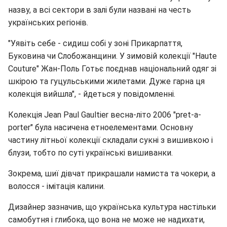
назву, а всі сектори в залі були названі на честь
українських регіонів.
"Уявіть себе - сидиш собі у зоні Прикарпаття,
Буковина чи Слобожанщини. У зимовій колекції "Haute
Couture" Жан-Поль Готьє поєднав національний одяг зі
шкірою та гуцульськими жилетами. Дуже гарна ця
колекція вийшла", - йдеться у повідомленні.
Колекція Jean Paul Gaultier весна-літо 2006 "pret-a-
porter" була насичена етноелементами. Основну
частину літньої колекції складали сукні з вишивкою і
блузи, тобто по суті українські вишиванки.
Зокрема, шиї дівчат прикрашали намиста та чокери, а
волосся - імітація калини.
Дизайнер зазначив, що українська культура настільки
самобутня і глибока, що вона не може не надихати,