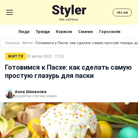
rbc.ua
Люди
Тренди
Корисне
Смачно
Гороскопи
Головна
›
Життя
›
Готовимся к Пасхе: как сделать самую простую глазурь д
ЖИТТЯ
20 квітня 2022 · 15:52
Готовимся к Пасхе: как сделать самую
простую глазурь для паски
Анна Шиканова
редактор стрічки новин