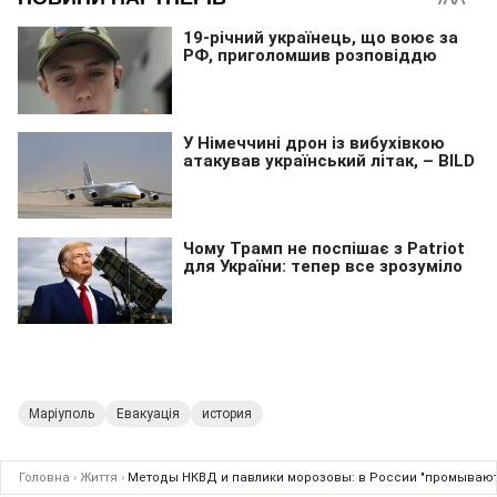
Маріуполь
Евакуація
история
Головна
›
Життя
›
Методы НКВД и павлики морозовы: в России "промывают"