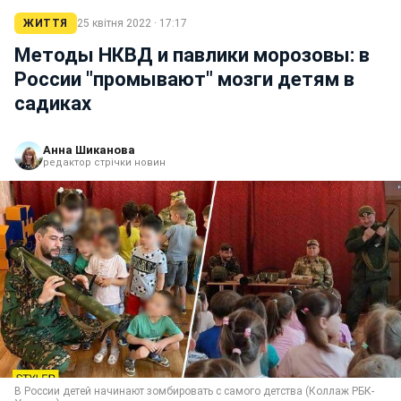
ЖИТТЯ
25 квітня 2022 · 17:17
Методы НКВД и павлики морозовы: в
России "промывают" мозги детям в
садиках
Анна Шиканова
редактор стрічки новин
В России детей начинают зомбировать с самого детства (Коллаж РБК-