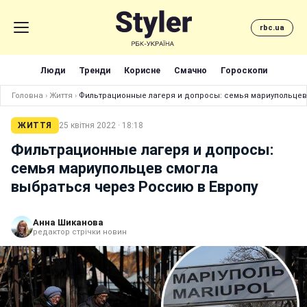
rbc.ua
Люди
Тренди
Корисне
Смачно
Гороскопи
Головна
›
Життя
›
Фильтрационные лагеря и допросы: семья мариупольцев
ЖИТТЯ
25 квітня 2022 · 18:18
Фильтрационные лагеря и допросы:
семья мариупольцев смогла
выбраться через Россию в Европу
Анна Шиканова
редактор стрічки новин