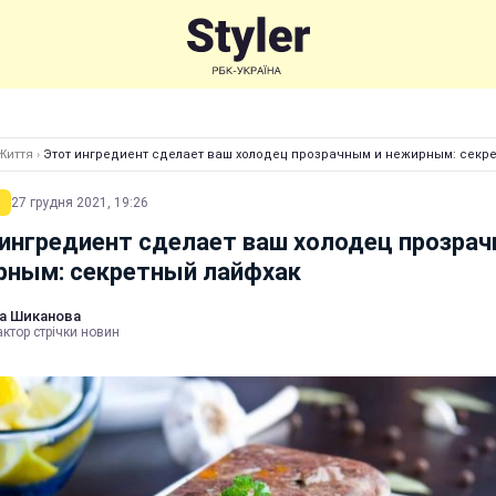
Життя
›
Этот ингредиент сделает ваш холодец прозрачным и нежирным: секр
27 грудня 2021, 19:26
ингредиент сделает ваш холодец прозрач
рным: секретный лайфхак
а Шиканова
ктор стрічки новин