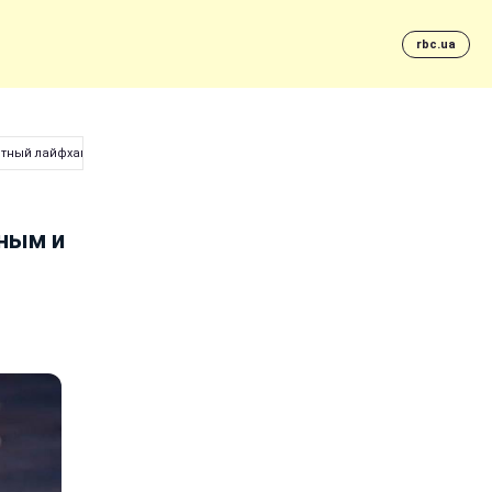
rbc.ua
етный лайфхак
ным и