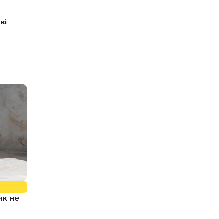
кі
як не