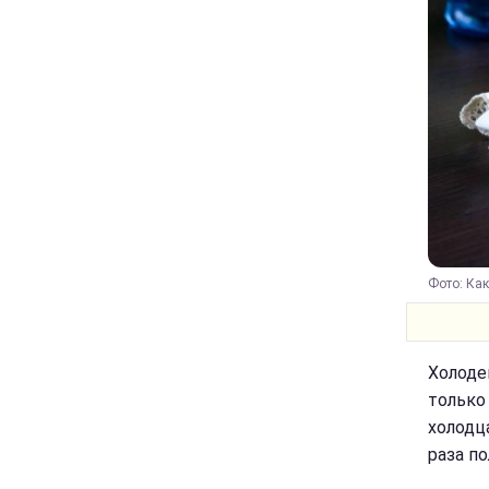
Фото: Как
Холоде
только
холодц
раза п