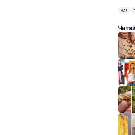
еда
Чита