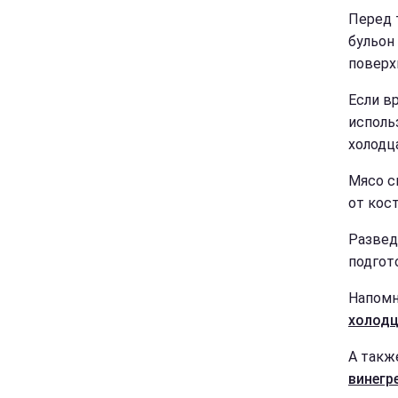
Перед 
бульон
поверх
Если в
исполь
холодц
Мясо с
от кос
Развед
подгот
Напомн
холодц
А такж
винегре