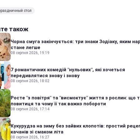
праздничный стол
йте також
Чорна смуга закінчується: три знаки Зодіаку, яким на
стане легше
08 серпня 2026, 19:19
7 романтичних комедій "нульових", які хочеться
передивлятися знову і знову
08 серпня 2026, 18:02
Росте "з повітря" та "висмоктує" життя з рослин: що 
повитиця та чому її так важко побороти
08 серпня 2026, 17:14
Кукурудза на зиму без зайвих клопотів: простий реце
качанів зі смаком літа
08 серпня 2026, 16:27