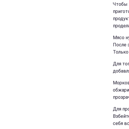
Чтобы 
пригот
продук
продел
Мясо н
После 
Только
Для то
добавл
Морков
обжари
прозра
Для пр
Взбейт
себя в