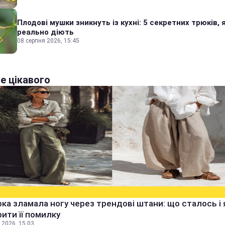
Плодові мушки зникнуть із кухні: 5 секретних трюків, я
реально діють
08 серпня 2026, 15:45
е цікавого
ка зламала ногу через трендові штани: що сталось і 
ити її помилку
 2026, 15:03