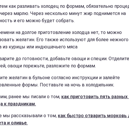
тем как разливать холодец по формам, обязательно проце
 через марлю. Через несколько минут жир поднимется на
ность и его можно будет собрать.
ремени на долгое приготовление холодца нет, то можно
зовать желатин. Его также используют для более нежного
а из курицы или индюшачьего мяса
варите до готовности, добавьте овощи и специи. Отделит
тей, овощи порежьте, разложите по формам.
ите желатин в бульоне согласно инструкции и залейте
овленные формы. Поставьте на ночь в холодильник.
им, ранее мы писали о том,
как приготовить пять разных
а к праздникам.
е мы рассказывали о том,
как быстро отварить морковь 
та и оливье.