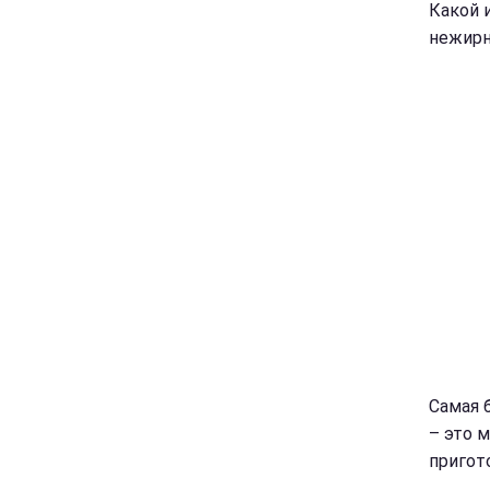
Какой 
нежир
Самая 
– это 
пригот