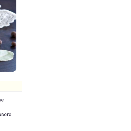
не
рвого