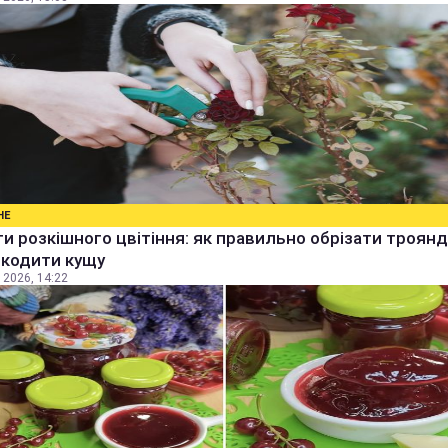
НЕ
и розкішного цвітіння: як правильно обрізати троянд
шкодити кущу
 2026, 14:22