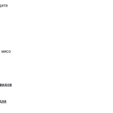
дите
е мясо
 видов
для