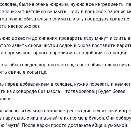
холодец был не очень жирным, нужно все ингредиенты п
овлением тщательно вымыть. Пену в процессе варения 
тов нужно обязательно снимать и эту процедуру придется
ать несколько раз.
ужно довести до кипения, проварить пару минут и слить в
этого залить снова чистой водой и снова поставить варит
 во время повторного варения можно добавлять специи.
го чтобы холодец хорошо застыл, в него обязательно нужн
ять свиные копытца.
ь перед добавлением в холодец нужно порезать и немног
ть на сковороде без масла – тогда холодец будет более
чный.
озрачности бульона на холодец есть один секретный ингр
е пару сырых яиц и вылейте их прямо в бульон. Они соберу
сю "муть". После варки просто достаньте яйца шумовкой.