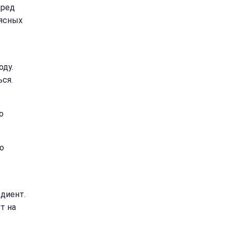
еред
мясных
оду.
ься.
о
о
едиент.
т на