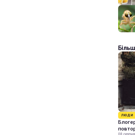
Більш
ЛЮДИ
Блогер
повтор
08 серпня