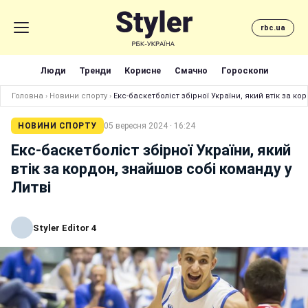
rbc.ua
Люди
Тренди
Корисне
Смачно
Гороскопи
Головна
›
Новини спорту
›
Екс-баскетболіст збірної України, який втік за ко
НОВИНИ СПОРТУ
05 вересня 2024 · 16:24
Екс-баскетболіст збірної України, який
втік за кордон, знайшов собі команду у
Литві
Styler Editor 4