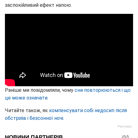
заспокійливий ефект напою.
Раніше ми повідомляли, чому
сни повторюються і що
це може означати
.
Читайте також, як
компенсувати собі недосип після
обстрілів і безсонної ночі
.