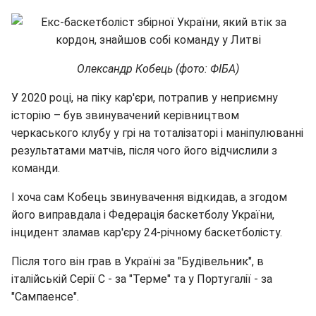
Олександр Кобець (фото: ФІБА)
У 2020 році, на піку кар'єри, потрапив у неприємну
історію – був звинувачений керівництвом
черкаського клубу у грі на тоталізаторі і маніпулюванні
результатами матчів, після чого його відчислили з
команди.
І хоча сам Кобець звинувачення відкидав, а згодом
його виправдала і Федерація баскетболу України,
інцидент зламав кар'єру 24-річному баскетболісту.
Після того він грав в Україні за "Будівельник", в
італійській Серії С - за "Терме" та у Португалії - за
"Сампаенсе".