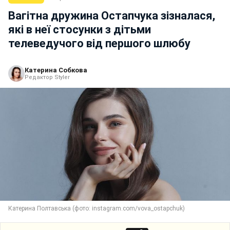
Вагітна дружина Остапчука зізналася,
які в неї стосунки з дітьми
телеведучого від першого шлюбу
Катерина Собкова
Редактор Styler
Катерина Полтавська (фото: instagram.com/vova_ostapchuk)