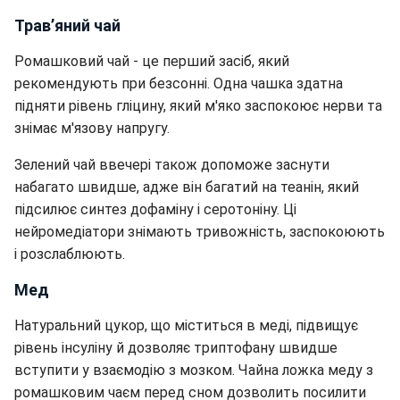
Трав’яний чай
Ромашковий чай - це перший засіб, який
рекомендують при безсонні. Одна чашка здатна
підняти рівень гліцину, який м'яко заспокоює нерви та
знімає м'язову напругу.
Зелений чай ввечері також допоможе заснути
набагато швидше, адже він багатий на теанін, який
підсилює синтез дофаміну і серотоніну. Ці
нейромедіатори знімають тривожність, заспокоюють
і розслаблюють.
Мед
Натуральний цукор, що міститься в меді, підвищує
рівень інсуліну й дозволяє триптофану швидше
вступити у взаємодію з мозком. Чайна ложка меду з
ромашковим чаєм перед сном дозволить посилити