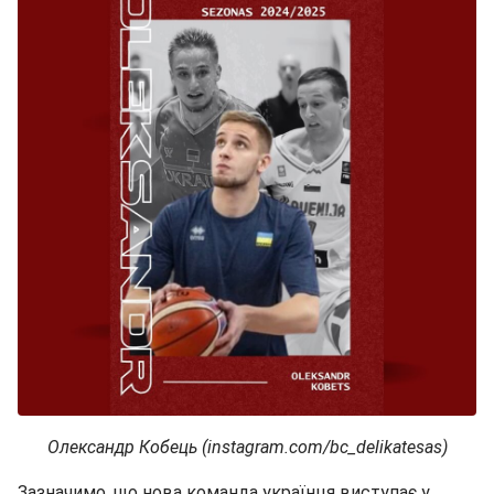
Олександр Кобець (instagram.com/bc_delikatesas)
Зазначимо, що нова команда українця виступає у