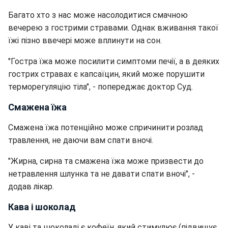
Багато хто з нас може насолодитися смачною
вечерею з гострими стравами. Однак вживання такої
їжі пізно ввечері може вплинути на сон.
"Гостра їжа може посилити симптоми печії, а в деяких
гострих стравах є капсаїцин, який може порушити
терморегуляцію тіла", - попереджає доктор Суд.
Смажена їжа
Смажена їжа потенційно може спричинити розлад
травлення, не даючи вам спати вночі.
"Жирна, сирна та смажена їжа може призвести до
нетравлення шлунка та не давати спати вночі", -
додав лікар.
Кава і шоколад
У каві та шоколаді є кофеїн, який стимулює (підвищує