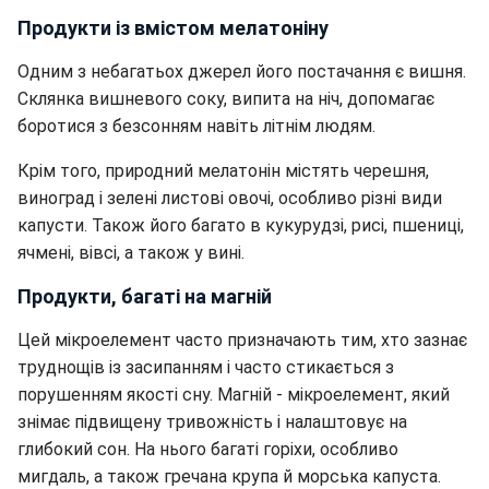
Продукти із вмістом мелатоніну
Одним з небагатьох джерел його постачання є вишня.
Склянка вишневого соку, випита на ніч, допомагає
боротися з безсонням навіть літнім людям.
Крім того, природний мелатонін містять черешня,
виноград і зелені листові овочі, особливо різні види
капусти. Також його багато в кукурудзі, рисі, пшениці,
ячмені, вівсі, а також у вині.
Продукти, багаті на магній
Цей мікроелемент часто призначають тим, хто зазнає
труднощів із засипанням і часто стикається з
порушенням якості сну. Магній - мікроелемент, який
знімає підвищену тривожність і налаштовує на
глибокий сон. На нього багаті горіхи, особливо
мигдаль, а також гречана крупа й морська капуста.