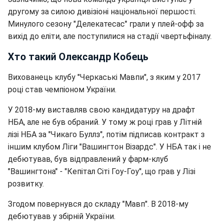
другому за силою дивізіоні національної першості.
Минулого сезону "Делекатесас" грали у плей-офф за
вихід до еліти, але поступилися на стадії чвертьфіналу.
Хто такий Олександр Кобець
Вихованець клубу "Черкаські Мавпи", з яким у 2017
році став чемпіоном України.
У 2018-му виставляв свою кандидатуру на драфт
НБА, але не був обраний. У тому ж році грав у Літній
лізі НБА за "Чикаго Буллз", потім підписав контракт з
іншим клубом Ліги "Вашингтон Візардс". У НБА так і не
дебютував, був відправлений у фарм-клуб
"Вашингтона" - "Кепітал Сіті Гоу-Гоу", що грав у Лізі
розвитку.
Згодом повернувся до складу "Мавп". В 2018-му
дебютував у збірній України.