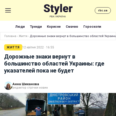
rbc.ua
Люди
Тренди
Корисне
Смачно
Гороскопи
Головна
›
Життя
›
Дорожные знаки вернут в большинство областей Украины:
ЖИТТЯ
12 квітня 2022 · 16:55
Дорожные знаки вернут в
большинство областей Украины: где
указателей пока не будет
Анна Шиканова
редактор стрічки новин