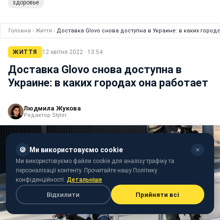
здоровье
Головна
›
Життя
›
Доставка Glovo снова доступна в Украине: в каких город
ЖИТТЯ
12 квітня 2022 · 13:54
Доставка Glovo снова доступна в
Украине: в каких городах она работает
Людмила Жукова
Редактор Styler
🍪
Ми використовуємо cookie
✕
Ми використовуємо файли cookie для аналізу трафіку та
персоналізації контенту. Прочитайте нашу Політику
конфіденційності.
Детальніше
Відхилити
Прийняти всі