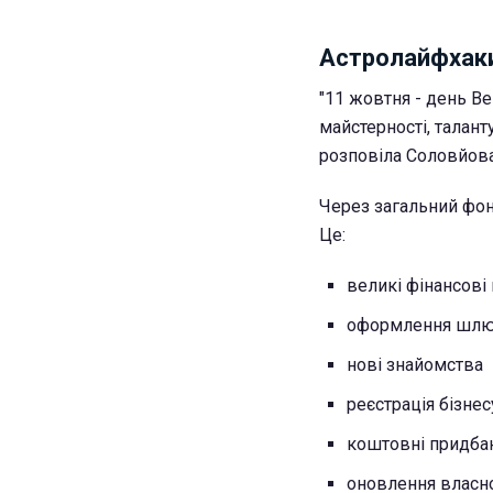
Астролайфхаки
"11 жовтня - день Вен
майстерності, талант
розповіла Соловйова
Через загальний фон 
Це:
великі фінансові
оформлення шл
нові знайомства
реєстрація бізнес
коштовні придбан
оновлення власно