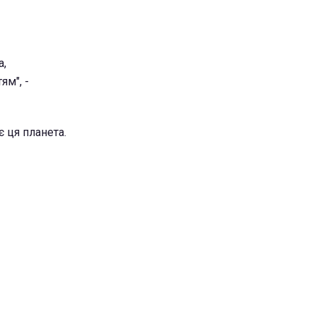
а,
ям", -
є ця планета.