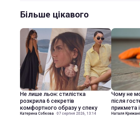
Більше цікавого
Не лише льон: стилістка
Чому не м
розкрила 6 секретів
після гост
комфортного образу у спеку
прикмета і
Катерина Собкова
·
07 серпня 2026, 13:14
Наталя Крижан