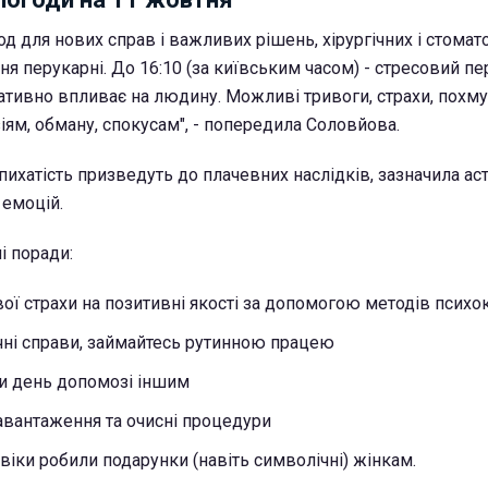
д для нових справ і важливих рішень, хірургічних і стомат
ня перукарні. До 16:10 (за київським часом) - стресовий пер
ативно впливає на людину. Можливі тривоги, страхи, похму
іям, обману, спокусам", - попередила Соловйова.
пихатість призведуть до плачевних наслідків, зазначила ас
 емоцій.
і поради:
ої страхи на позитивні якості за допомогою методів психо
ні справи, займайтесь рутинною працею
и день допомозі іншим
навантаження та очисні процедури
віки робили подарунки (навіть символічні) жінкам.