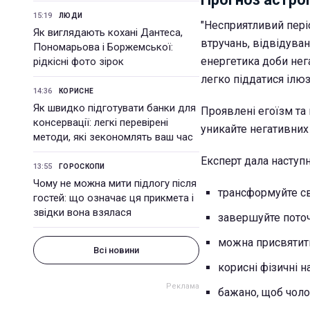
15:19
ЛЮДИ
"Несприятливий періо
Як виглядають кохані Дантеса,
втручань, відвідуван
Пономарьова і Боржемської:
енергетика доби нег
рідкісні фото зірок
легко піддатися ілюз
14:36
КОРИСНЕ
Як швидко підготувати банки для
Проявлені егоїзм та 
консервації: легкі перевірені
уникайте негативних
методи, які зекономлять ваш час
Експерт дала наступн
13:55
ГОРОСКОПИ
Чому не можна мити підлогу після
трансформуйте св
гостей: що означає ця прикмета і
звідки вона взялася
завершуйте поточ
можна присвятит
Всі новини
корисні фізичні 
бажано, щоб чоло