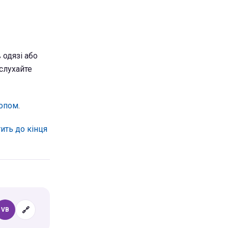
 одязі або
 слухайте
копом
.
ить до кінця
🔗
VB