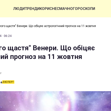
ЛЮДИ
ТРЕНДИ
КОРИСНЕ
СМАЧНО
ГОРОСКОПИ
ого щастя" Венери. Що обіцяє астрологічний прогноз на 11 жовтня
 · 06:24
го щастя" Венери. Що обіцяє
ний прогноз на 11 жовтня
er
ва
ЕКСПЕРТ