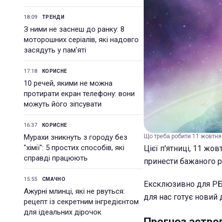
18:09
ТРЕНДИ
З ними не заснеш до ранку: 8
моторошних серіалів, які надовго
засядуть у пам'яті
17:18
КОРИСНЕ
10 речей, якими не можна
протирати екран телефону: вони
можуть його зіпсувати
16:37
КОРИСНЕ
Мурахи зникнуть з городу без
Що треба робити 11 жовтня 
"хімії": 5 простих способів, які
Цієї п'ятниці, 11 жо
справді працюють
принести бажаного р
15:55
СМАЧНО
Ексклюзивно для РБК
Ажурні млинці, які не рвуться:
для нас готує новий 
рецепт із секретним інгредієнтом
для ідеальних дірочок
Прогноз астро