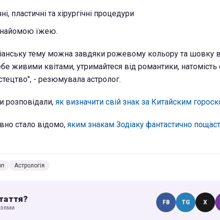
ні, пластичні та хірургічні процедури
знайомою їжею.
іанську тему можна завдяки рожевому кольору та шовку в
ебе живими квітами, утримайтеся від романтики, натомість
стецтво", - резюмувала астролог.
и розповідали,
як визначити свій знак за Китайским горос
вно стало відомо,
яким знакам Зодіаку фантастично пощаст
оп
Астрологія
таття?
FB
TG
X
узями