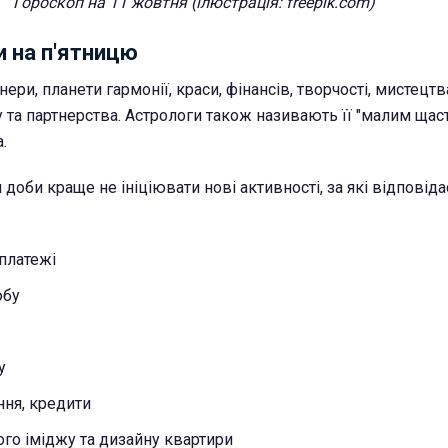
Гороскоп на 11 жовтня (ілюстрація: freepik.com)
 на п'ятницю
ери, планети гармонії, краси, фінансів, творчості, мистецтв
у та партнерства. Астрологи також називають її "малим щаст
.
доби краще не ініціювати нові активності, за які відповіда
 платежі
юбу
у
ня, кредити
го іміджу та дизайну квартири