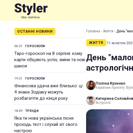
Головна
›
Життя
›
День "мал
ОСТАННІ НОВИНИ
11 жовтня 2024
ЖИТТЯ
06:07
ГОРОСКОПИ
Таро-гороскоп на 8 серпня: кому
День "мало
карти обіцяють успіх, зміни та нові
астрологіч
шанси
19:51
ГОРОСКОПИ
Поліна Кузенко
Фінансова удача вже близько: ці
Керівник проєкту Styl
4 знаки Зодіаку можуть
розбагатіти до кінця року
Катерина Соловйо
Астролог
18:49
ТРЕНДИ
Яка ти нова українська пісня:
проходь тест і слухай хіт свого
настрою