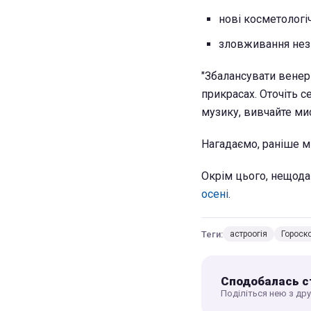
нові косметологіч
зловживання не
"Збалансувати венер
прикрасах. Оточіть с
музику, вивчайте ми
Нагадаємо, раніше м
Окрім цього, нещода
осені
.
Теги:
астроогія
Гороск
Сподобалась с
Поділіться нею з др