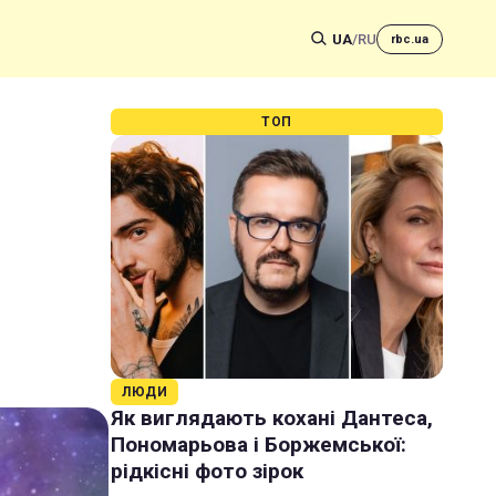
UA
/
RU
rbc.ua
ТОП
ЛЮДИ
Як виглядають кохані Дантеса,
Пономарьова і Боржемської:
рідкісні фото зірок