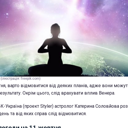
(ілюстрація: freepik.com)
втня, варто відмовитися від деяких планів, адже вони можут
езультату. Окрім цього, слід врахувати вплив Венера.
-Україна (проект Styler) астролог Катерина Соловйова роз
день та від яких справ слід відмовитися.
погоди на 11 жовтня