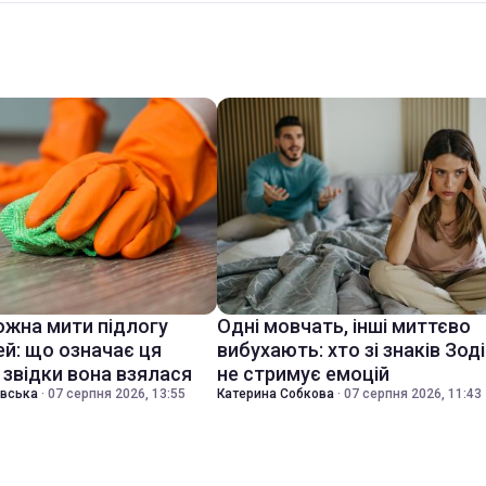
ожна мити підлогу
Одні мовчать, інші миттєво
ей: що означає ця
вибухають: хто зі знаків Зод
 звідки вона взялася
не стримує емоцій
івська
·
07 серпня 2026, 13:55
Катерина Собкова
·
07 серпня 2026, 11:43