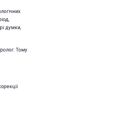
ологічних
іод,
рі думки,
тролог. Тому
корекції