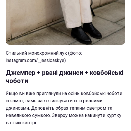
Стильний монохромний лук (фото:
instagram.com/_jessicaskye)
Джемпер + рвані джинси + ковбойські
чоботи
Якщо ви вже приглянули на осінь ковбойські чоботи
із замші, саме час стилізувати їх із рваними
джинсами. Доповніть образ теплим светром та
невеликою сумкою. Зверху можна накинути куртку
в стилі кантрі.