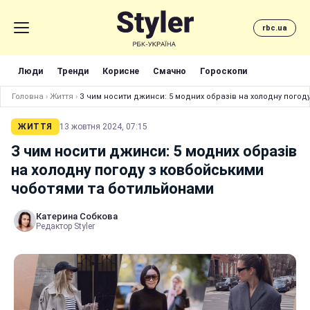
rbc.ua
Люди
Тренди
Корисне
Смачно
Гороскопи
Головна
›
Життя
›
З чим носити джинси: 5 модних образів на холодну пого
ЖИТТЯ
13 жовтня 2024, 07:15
З чим носити джинси: 5 модних образів
на холодну погоду з ковбойськими
чоботями та ботильйонами
Катерина Собкова
Редактор Styler