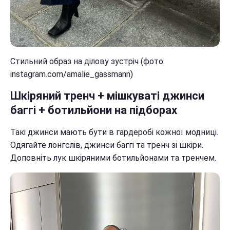
Стильний образ на ділову зустріч (фото:
instagram.com/amalie_gassmann)
Шкіряний тренч + мішкуваті джинси
баггі + ботильйони на підборах
Такі джинси мають бути в гардеробі кожної модниці.
Одягайте лонгслів, джинси баггі та тренч зі шкіри.
Доповніть лук шкіряними ботильйонами та тренчем.