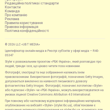
Редакційна політика і стандарти
Контакти
Команда
Про компанію
Реклама
Правила користування
Правова інформація
Політика конфіденційності
© 2026 LLC «UBT MEDIA»
Ідентифікатор онлайн-медіа в Реєстрі суб’єктів у сфері медіа — R40-
05347
Styler є розважальним проєктом «РБК-Україна», який розповідає про
людей, тренди і все, що цікаво читати поза новинами.
Фотографії, ілюстрації та інші зображення належать їхнім
правовласникам. Використання фотографій, позначених Getty Images,
допускається виключно за наявності письмового дозволу
фотоагентства Getty Images. Фотографії, позначені логотипом «Styler»
або підписані «Styler» чи «РБК-Україна», можуть використовуватися на
умовах ліцензії Creative Commons Attribution 4.0 International.
При повному або частковому відтворенні інформаційних матеріалів,
опублікованих на вебсайті «Styler» (styler.rbc.ua), обов'язковим є
розміщення активного гіперпосилання на styler.rbc.ua, відкритого для