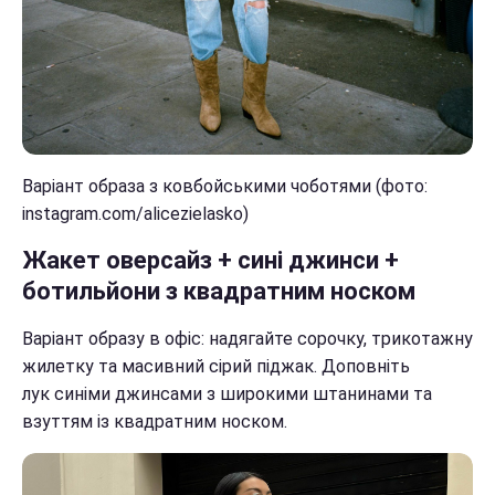
Варіант образа з ковбойськими чоботями (фото:
instagram.com/alicezielasko)
Жакет оверсайз + сині джинси +
ботильйони з квадратним носком
Варіант образу в офіс: надягайте сорочку, трикотажну
жилетку та масивний сірий піджак. Доповніть
лук синіми джинсами з широкими штанинами та
взуттям із квадратним носком.