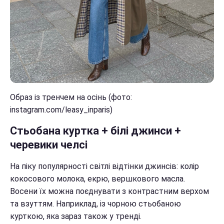
Образ із тренчем на осінь (фото:
instagram.com/leasy_inparis)
Стьобана куртка + білі джинси +
черевики челсі
На піку популярності світлі відтінки джинсів: колір
кокосового молока, екрю, вершкового масла.
Восени їх можна поєднувати з контрастним верхом
та взуттям. Наприклад, із чорною стьобаною
курткою, яка зараз також у тренді.