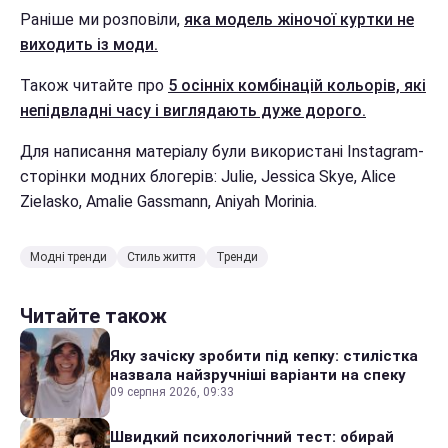
Раніше ми розповіли,
яка модель жіночої куртки не
виходить із моди.
Також читайте про
5 осінніх комбінацій кольорів, які
непідвладні часу і виглядають дуже дорого.
Для написання матеріалу були використані Instagram-
сторінки модних блогерів: Julie, Jessica Skye, Alice
Zielasko, Amalie Gassmann, Aniyah Morinia.
Модні тренди
Стиль життя
Тренди
Читайте також
Яку зачіску зробити під кепку: стилістка
назвала найзручніші варіанти на спеку
09 серпня 2026, 09:33
Швидкий психологічний тест: обирай