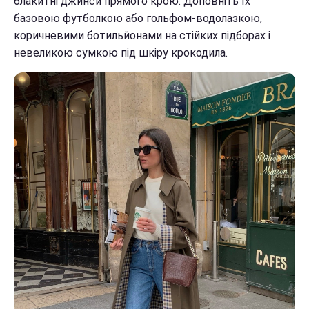
блакитні джинси прямого крою. Доповніть їх
базовою футболкою або гольфом-водолазкою,
коричневими ботильйонами на стійких підборах і
невеликою сумкою під шкіру крокодила.