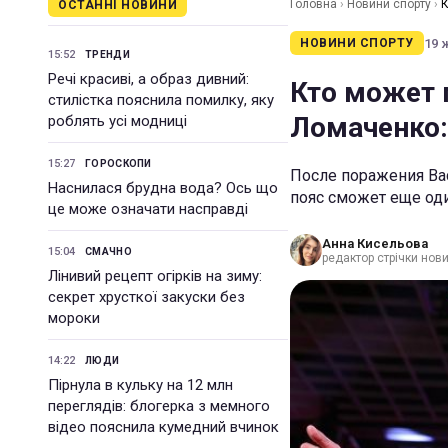
Головна
›
Новини спорту
›
К
ОСТАННІ НОВИНИ
19 
НОВИНИ СПОРТУ
15:52
ТРЕНДИ
Речі красиві, а образ дивний:
Кто может 
стилістка пояснила помилку, яку
Ломаченко:
роблять усі модниці
15:27
ГОРОСКОПИ
После поражения Ва
Наснилася брудна вода? Ось що
пояс сможет еще од
це може означати насправді
Анна Кисельова
15:04
СМАЧНО
редактор стрічки нови
Лінивий рецепт огірків на зиму:
секрет хрусткої закуски без
мороки
14:22
ЛЮДИ
Пірнула в кульку на 12 млн
переглядів: блогерка з мемного
відео пояснила кумедний вчинок