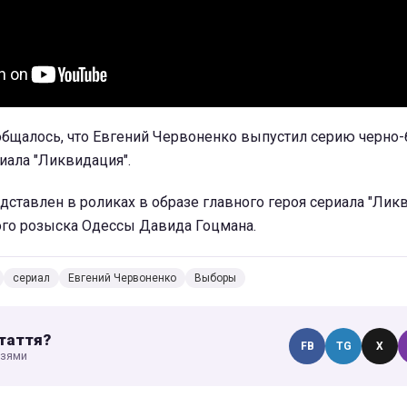
общалось, что Евгений Червоненко выпустил серию черно
риала "Ликвидация".
ставлен в роликах в образе главного героя сериала "Ликв
ого розыска Одессы Давида Гоцмана.
сериал
Евгений Червоненко
Выборы
таття?
FB
TG
X
узями