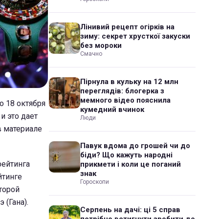
Лінивий рецепт огірків на
зиму: секрет хрусткої закуски
без мороки
Смачно
Пірнула в кульку на 12 млн
переглядів: блогерка з
мемного відео пояснила
о 18 октября
кумедний вчинок
и это дает
Люди
в материале
Павук вдома до грошей чи до
біди? Що кажуть народні
рейтинга
прикмети і коли це поганий
знак
йтинге
Гороскопи
торой
 (Гана).
Серпень на дачі: ці 5 справ