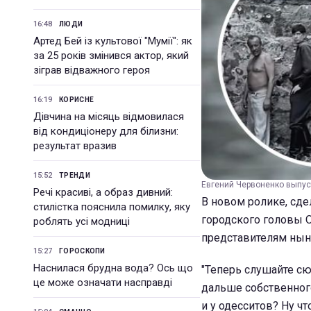
16:48
ЛЮДИ
Артед Бей із культової "Мумії": як
за 25 років змінився актор, який
зіграв відважного героя
16:19
КОРИСНЕ
Дівчина на місяць відмовилася
від кондиціонеру для білизни:
результат вразив
15:52
ТРЕНДИ
Евгений Червоненко выпуст
Речі красиві, а образ дивний:
В новом ролике, сде
стилістка пояснила помилку, яку
городского головы О
роблять усі модниці
представителям нын
15:27
ГОРОСКОПИ
Наснилася брудна вода? Ось що
"Теперь слушайте сю
це може означати насправді
дальше собственного
и у одесситов? Ну ч