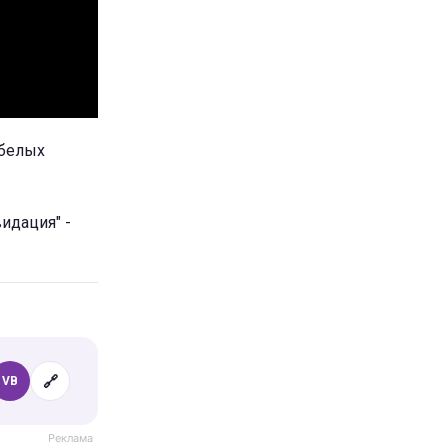
-белых
идация" -
🔗
VB