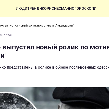
ЛЮДИ
ТРЕНДИ
КОРИСНЕ
СМАЧНО
ГОРОСКОПИ
ко выпустил новый ролик по мотивам "Ликвидации"
 · 16:59
 выпустил новый ролик по моти
и"
ко представлены в ролике в образе послевоенных одесс