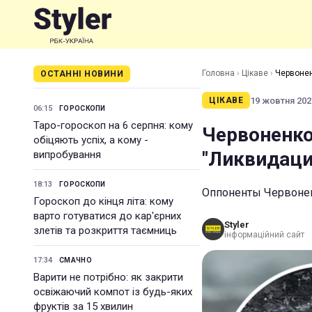
Головна
›
Цікаве
›
Червонен
ОСТАННІ НОВИНИ
19 жовтня 2020
ЦІКАВЕ
06:15
ГОРОСКОПИ
Таро-гороскоп на 6 серпня: кому
Червоненко
обіцяють успіх, а кому -
"Ликвидаци
випробування
18:13
ГОРОСКОПИ
Оппоненты Червонен
Гороскоп до кінця літа: кому
варто готуватися до кар'єрних
Styler
злетів та розкриття таємниць
інформаційний сайт
17:34
СМАЧНО
Варити не потрібно: як закрити
освіжаючий компот із будь-яких
фруктів за 15 хвилин