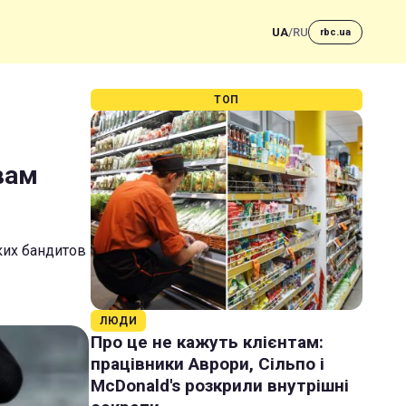
UA
/
RU
rbc.ua
ТОП
вам
ких бандитов
ЛЮДИ
Про це не кажуть клієнтам:
працівники Аврори, Сільпо і
McDonald's розкрили внутрішні