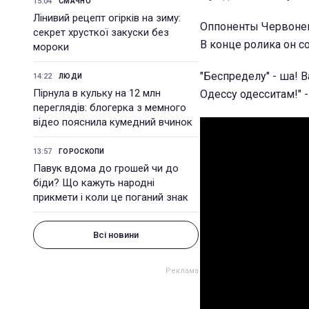
15:04
СМАЧНО
Лінивий рецепт огірків на зиму:
Оппоненты Червонен
секрет хрусткої закуски без
В конце ролика он с
мороки
"Беспределу" - ша! 
14:22
ЛЮДИ
Пірнула в кульку на 12 млн
Одессу одесситам!" 
переглядів: блогерка з мемного
відео пояснила кумедний вчинок
13:57
ГОРОСКОПИ
Павук вдома до грошей чи до
біди? Що кажуть народні
прикмети і коли це поганий знак
Всі новини