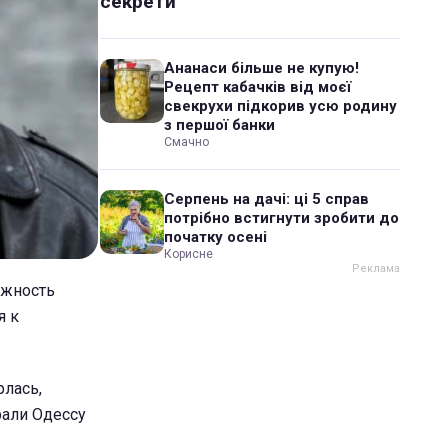
секрети
Ананаси більше не купую!
Рецепт кабачків від моєї
свекрухи підкорив усю родину
з першої банки
Смачно
Серпень на дачі: ці 5 справ
потрібно встигнути зробити до
початку осені
Корисне
лжность
я к
рлась,
рали Одессу