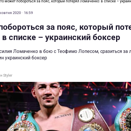
то может побороться за пояс, который потерял Ломаченко: в списке – украи
жовтня 2020 · 16:59
побороться за пояс, который пот
 в списке – украинский боксер
силия Ломаченко в бою с Теофимо Лопесом, сразиться за
ин украинский боксер
н Styler