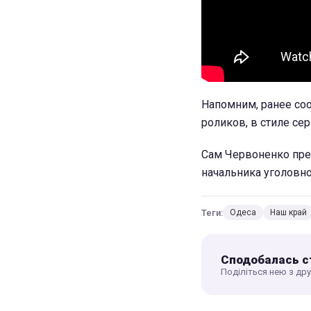
Напомним, ранее со
роликов, в стиле се
Сам Червоненко пред
начальника уголовн
Теги:
Одеса
Наш край
Сподобалась с
Поділіться нею з др