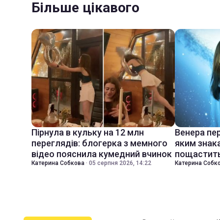
Більше цікавого
Пірнула в кульку на 12 млн
Венера пер
переглядів: блогерка з мемного
яким знак
відео пояснила кумедний вчинок
пощастить
Катерина Собкова
·
05 серпня 2026, 14:22
Катерина Собк