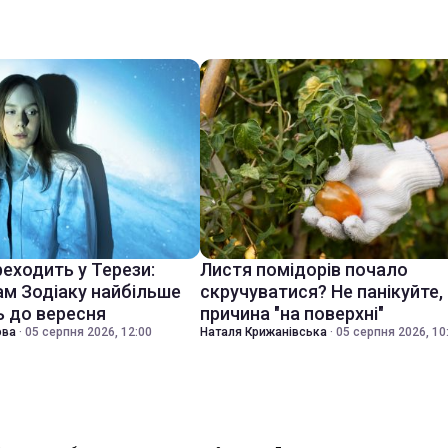
еходить у Терези:
Листя помідорів почало
ам Зодіаку найбільше
скручуватися? Не панікуйте,
 до вересня
причина "на поверхні"
ова
·
05 серпня 2026, 12:00
Наталя Крижанівська
·
05 серпня 2026, 10