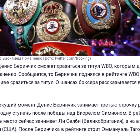
 Василием Ломаченко (фото: twitter.com/trboxing)
енис Беринчик сможет сразиться за титул WBO, которым д
ченко. Сообщается, то Беринчик поднялся в рейтинге WBO 
иве сразиться за титул. О шансах боксера рассказывается 
текущий момент Денис Беринчик занимает третью строчку 
 одну ступень после победы над Виорелом Симионом. В ре
 место сейчас занимает Ли Селби (Великобритания), а на в
я (США). После Беринчика в рейтинге стоит Эммануэль Тагоэ