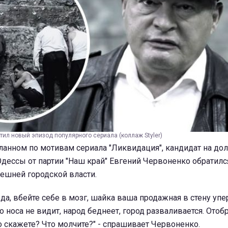
ил новый эпизод популярного сериала (коллаж Styler)
ланном по мотивам сериала "Ликвидация", кандидат на до
дессы от партии "Наш край" Евгений Червоненко обратилс
ешней городской власти.
да, вбейте себе в мозг, шайка ваша продажная в стену упе
 носа не видит, народ беднеет, город разваливается. Отоб
то скажете? Что молчите?" - спрашивает Червоненко.