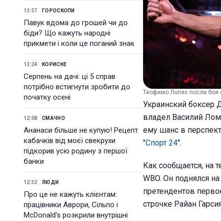
13:57
ГОРОСКОПИ
Павук вдома до грошей чи до
біди? Що кажуть народні
прикмети і коли це поганий знак
13:24
КОРИСНЕ
Серпень на дачі: ці 5 справ
потрібно встигнути зробити до
Теофимо Лопес после боя с
початку осені
Украинский боксер Д
владел Василий Лома
12:58
СМАЧНО
ему шанс в перспект
Ананаси більше не купую! Рецепт
кабачків від моєї свекрухи
"
Спорт 24
".
підкорив усю родину з першої
банки
Как сообщается, на 
WBO. Он поднялся на
12:32
ЛЮДИ
претендентов первое
Про це не кажуть клієнтам:
строчке Райан Гарси
працівники Аврори, Сільпо і
McDonald's розкрили внутрішні