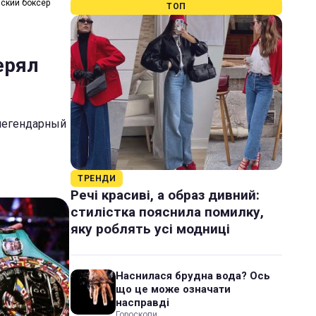
нский боксер
ТОП
ерял
 легендарный
ТРЕНДИ
Речі красиві, а образ дивний:
стилістка пояснила помилку,
яку роблять усі модниці
Наснилася брудна вода? Ось
що це може означати
насправді
Гороскопи