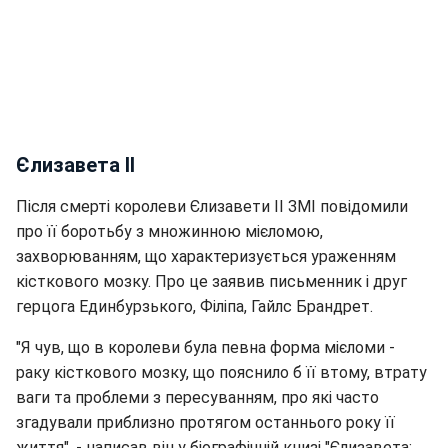
Єлизавета II
Після смерті королеви Єлизавети II ЗМІ повідомили
про її боротьбу з множинною мієломою,
захворюванням, що характеризується ураженням
кісткового мозку. Про це заявив письменник і друг
герцога Единбурзького, Філіпа, Гайлс Брандрет.
"Я чув, що в королеви була певна форма мієломи -
раку кісткового мозку, що пояснило б її втому, втрату
ваги та проблеми з пересуванням, про які часто
згадували приблизно протягом останнього року її
життя", - написав він у біографічній книзі "Єлизавета: