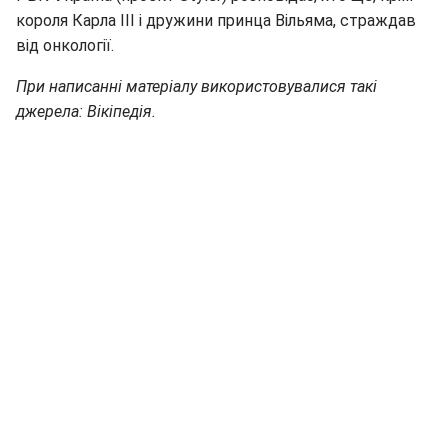
короля Карла III і дружини принца Вільяма, страждав
від онкології.
При написанні матеріалу використовувалися такі
джерела: Вікіпедія.