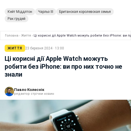
Кейт Міддлтон
Чарльз III
Британская королевская семья
Рак грудей
Головна
›
Життя
›
Ці корисні дії Apple Watch можуть робити без iPhone: ви п
ЖИТТЯ
23 березня 2024 · 13:00
Ці корисні дії Apple Watch можуть
робити без iPhone: ви про них точно не
знали
Павло Колеснік
редактор стрічки новин