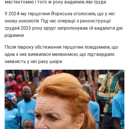
мастектомію і того ж року видалила ліві груди.
У 2024-му герцогиня Йоркська оголосила, що у неї
знову онкологія. Під час операції з реконструкції
грудей 2023 року хірург запропонував їй видалити дві
родимки.
Після півроку обстеження герцогині повідомили, що
одна з них виявилася меланомою, що підтвердило
наявність у неї раку шкіри.