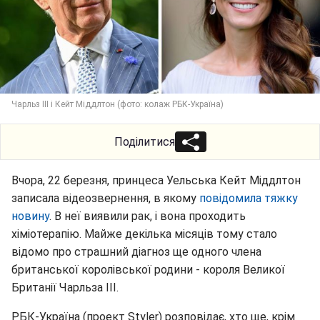
Чарльз III і Кейт Міддлтон (фото: колаж РБК-Україна)
Поділитися
Вчора, 22 березня, принцеса Уельська Кейт Міддлтон
записала відеозвернення, в якому
повідомила тяжку
новину
. В неї виявили рак, і вона проходить
хіміотерапію. Майже декілька місяців тому стало
відомо про страшний діагноз ще одного члена
британської королівської родини - короля Великої
Британії Чарльза III.
РБК-Україна (проект Styler) розповідає, хто ще, крім