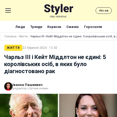
rbc.ua
Люди
Тренди
Корисне
Смачно
Гороскопи
Головна
›
Життя
›
Чарльз III і Кейт Міддлтон не єдині: 5 королівських осіб, 
ЖИТТЯ
23 березня 2024 · 13:30
Чарльз III і Кейт Міддлтон не єдині: 5
королівських осіб, в яких було
діагностовано рак
Іванна Пашкевич
редактор стрічки новин