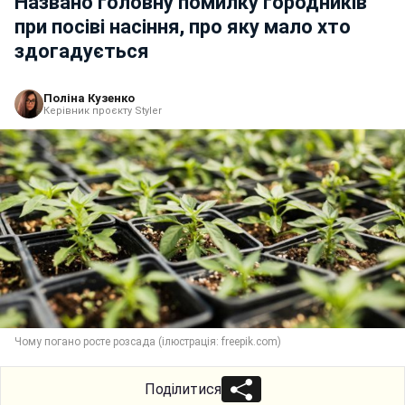
Названо головну помилку городників
при посіві насіння, про яку мало хто
здогадується
Поліна Кузенко
Керівник проєкту Styler
Чому погано росте розсада (ілюстрація: freepik.com)
Поділитися