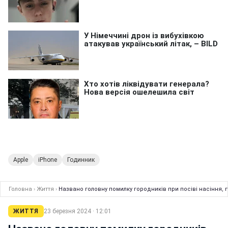
Apple
iPhone
Годинник
Головна
›
Життя
›
Названо головну помилку городників при посіві насіння, 
ЖИТТЯ
23 березня 2024 · 12:01