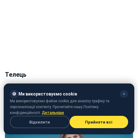
Телець
Тельці добре відомі своєю надійністю та
🍪
Ми використовуємо cookie
✕
практичністю. Свекруха-Телець, швидше за все, буде
Ми використовуємо файли cookie для аналізу трафіку та
стабільною в спілкуванні, емпатійною та надійною,
персоналізації контенту. Прочитайте нашу Політику
створюючи відчуття безпеки в родині.
конфіденційності.
Детальніше
Відхилити
Прийняти всі