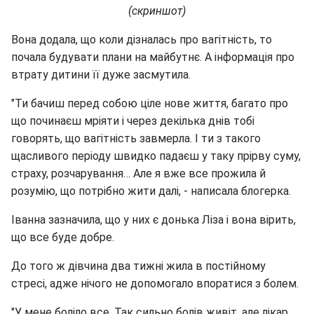
(скриншот)
Вона додала, що коли дізналась про вагітність, то
почала будувати плани на майбутнє. А інформація про
втрату дитини її дуже засмутила.
"Ти бачиш перед собою ціле нове життя, багато про
що починаєш мріяти і через декілька днів тобі
говорять, що вагітність завмерла. І ти з такого
щасливого періоду швидко падаєш у таку прірву суму,
страху, розчарування… Але я вже все прожила й
розумію, що потрібно жити далі, - написала блогерка.
Іванна зазначила, що у них є донька Ліза і вона вірить,
що все буде добре.
До того ж дівчина два тижні жила в постійному
стресі, адже нічого не допомогало впоратися з болем.
"У мене боліло все. Так сильно болів живіт, але лікар