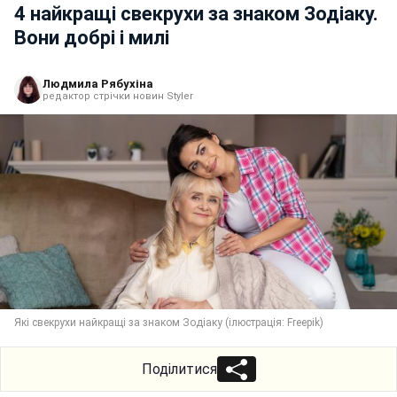
4 найкращі свекрухи за знаком Зодіаку.
Вони добрі і милі
Людмила Рябухіна
редактор стрічки новин Styler
Які свекрухи найкращі за знаком Зодіаку (ілюстрація: Freepik)
Поділитися