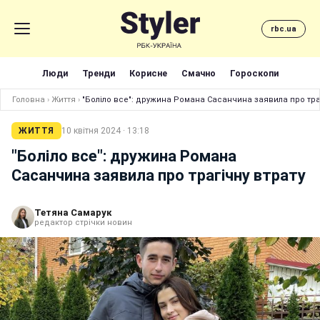
rbc.ua
Люди
Тренди
Корисне
Смачно
Гороскопи
Головна
›
Життя
›
"Боліло все": дружина Романа Сасанчина заявила про тра
ЖИТТЯ
10 квітня 2024 · 13:18
"Боліло все": дружина Романа
Сасанчина заявила про трагічну втрату
Тетяна Самарук
редактор стрічки новин