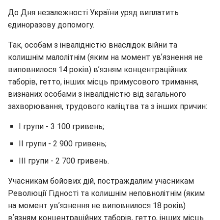
До Дня незалежності України уряд виплатить
єдиноразову допомогу.
Так, особам з інвалідністю внаслідок війни та
колишнім малолітнім (яким на момент увʼязнення не
виповнилося 14 років) вʼязням концентраційних
таборів, гетто, інших місць примусового тримання,
визнаних особами з інвалідністю від загального
захворювання, трудового каліцтва та з інших причин:
І групи - 3 100 гривень;
II групи - 2 900 гривень;
III групи - 2 700 гривень.
Учасникам бойових дій, постраждалим учасникам
Революції Гідності та колишнім неповнолітнім (яким
на момент увʼязнення не виповнилося 18 років)
вʼязням концентраційних таборів, гетто, інших місць