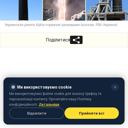
Украинская ракета Alpha поражает размерами (коллаж: РБК-Украина)
Поділитися
🍪
Ми використовуємо cookie
✕
Ми використовуємо файли cookie для аналізу трафіку та
персоналізації контенту. Прочитайте нашу Політику
конфіденційності.
Детальніше
Відхилити
Прийняти всі