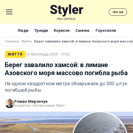
rbc.ua
Люди
Тренди
Корисне
Смачно
Гороскопи
Головна
›
Життя
›
Берег завалило хамсой: в лимане Азовского моря массо
ЖИТТЯ
16 листопада 2020 · 19:52
Берег завалило хамсой: в лимане
Азовского моря массово погибла рыба
На одном квадратном метре обнаружили до 500 штук
погибшей рыбы
Роман Мирончук
редактор стрічки новин Styler