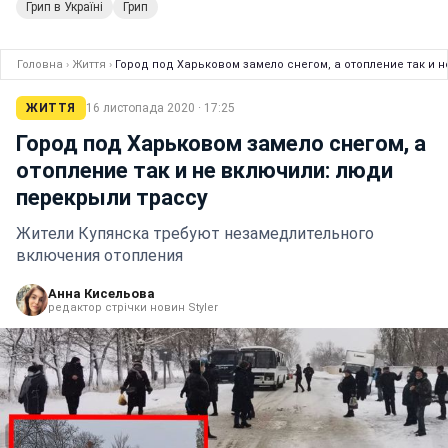
Грип в Україні
Грип
Головна
›
Життя
›
Город под Харьковом замело снегом, а отопление так и 
ЖИТТЯ
16 листопада 2020 · 17:25
Город под Харьковом замело снегом, а
отопление так и не включили: люди
перекрыли трассу
Жители Купянска требуют незамедлительного
включения отопления
Анна Кисельова
редактор стрічки новин Styler