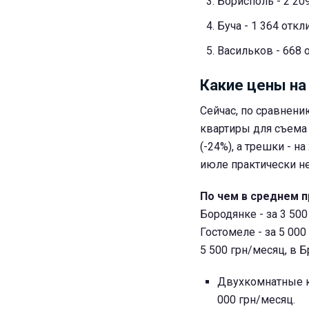
Борисполь - 2 20
Буча - 1 364 откл
Васильков - 668 
Какие цены на
Сейчас, по сравнен
квартиры для съема 
(-24%), а трешки - н
июле практически н
По чем в среднем 
Бородянке - за 3 500
Гостомеле - за 5 00
5 500 грн/месяц, в Б
Двухкомнатные кв
000 грн/месяц.