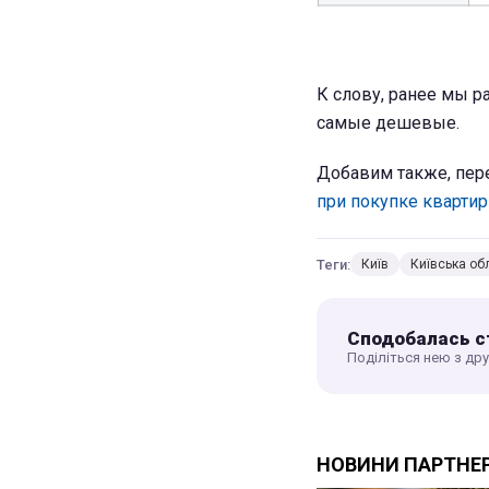
К слову, ранее мы р
самые дешевые.
Добавим также, пер
при покупке кварти
Теги:
Київ
Київська об
Сподобалась с
Поділіться нею з др