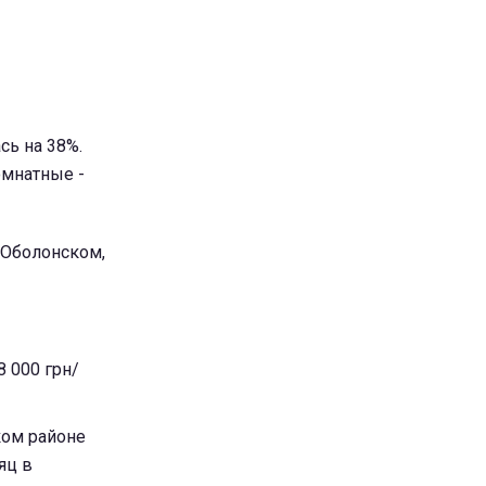
сь на 38%.
омнатные -
 Оболонском,
8 000 грн/
ком районе
яц в