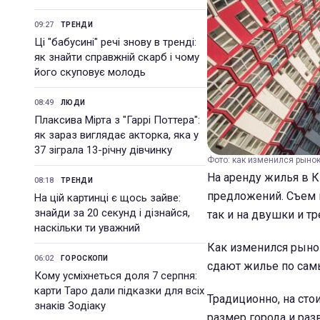
09:27
ТРЕНДИ
Ці "бабусині" речі знову в тренді:
як знайти справжній скарб і чому
його скуповує молодь
08:49
ЛЮДИ
Плаксива Мірта з "Гаррі Поттера":
як зараз виглядає акторка, яка у
37 зіграла 13-річну дівчинку
Фото: как изменился рынок
На аренду жилья в К
08:18
ТРЕНДИ
предложений. Съем к
На цій картинці є щось зайве:
знайди за 20 секунд і дізнайся,
так и на двушки и т
наскільки ти уважний
Как изменился рынок
06:02
ГОРОСКОПИ
сдают жилье по сам
Кому усміхнеться доля 7 серпня:
карти Таро дали підказки для всіх
Традиционно, на сто
знаків Зодіаку
размер города и ра