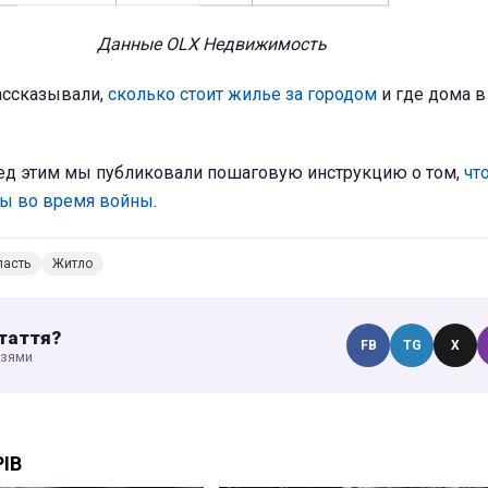
Данные OLX Недвижимость
ассказывали,
сколько стоит жилье за городом
и где дома в
ед этим мы публиковали пошаговую инструкцию о том,
чт
ры во время войны
.
ласть
Житло
таття?
FB
TG
X
узями