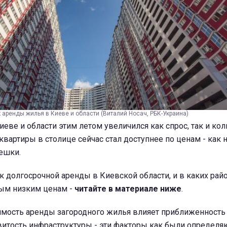
 аренды жилья в Киеве и области (Виталий Носач, РБК-Украина)
иеве и области этим летом увеличился как спрос, так и ко
вартиры в столице сейчас стал доступнее по ценам - как н
решки.
 долгосрочной аренды в Киевской области, и в каких рай
ым низким ценам -
читайте в материале ниже
.
имость аренды загородного жилья влияет приближенность 
звитость инфраструктуры - эти факторы как были определ