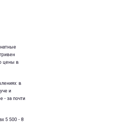
мнатные
 гривен
го цены в
лениях: в
уче и
 - за почти
 5 500 - 8