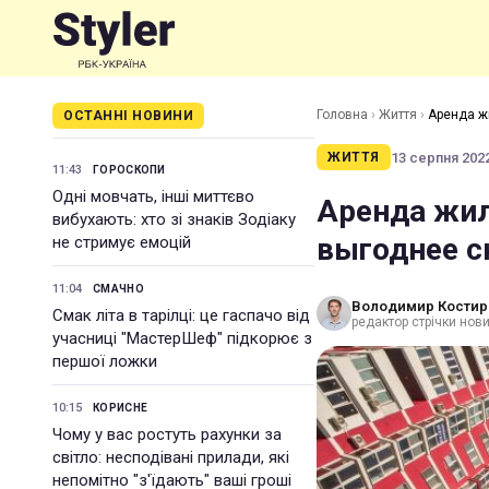
Головна
›
Життя
›
Аренда ж
ОСТАННІ НОВИНИ
13 серпня 2022
ЖИТТЯ
11:43
ГОРОСКОПИ
Одні мовчать, інші миттєво
Аренда жил
вибухають: хто зі знаків Зодіаку
выгоднее с
не стримує емоцій
11:04
СМАЧНО
Володимир Костир
Смак літа в тарілці: це гаспачо від
редактор стрічки нови
учасниці "МастерШеф" підкорює з
першої ложки
10:15
КОРИСНЕ
Чому у вас ростуть рахунки за
світло: несподівані прилади, які
непомітно "з'їдають" ваші гроші