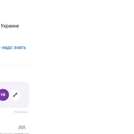
 Украине
о надо знать
🔗
VB