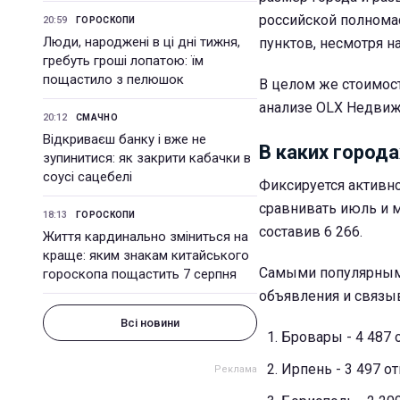
российской полнома
20:59
ГОРОСКОПИ
Люди, народжені в ці дні тижня,
пунктов, несмотря н
гребуть гроші лопатою: їм
пощастило з пелюшок
В целом же стоимост
анализе OLX Недвиж
20:12
СМАЧНО
Відкриваєш банку і вже не
В каких город
зупинитися: як закрити кабачки в
соусі сацебелі
Фиксируется активн
сравнивать июль и м
18:13
ГОРОСКОПИ
составив 6 266.
Життя кардинально зміниться на
краще: яким знакам китайського
Самыми популярными
гороскопа пощастить 7 серпня
объявления и связыв
Всі новини
Бровары - 4 487 
Ирпень - 3 497 о