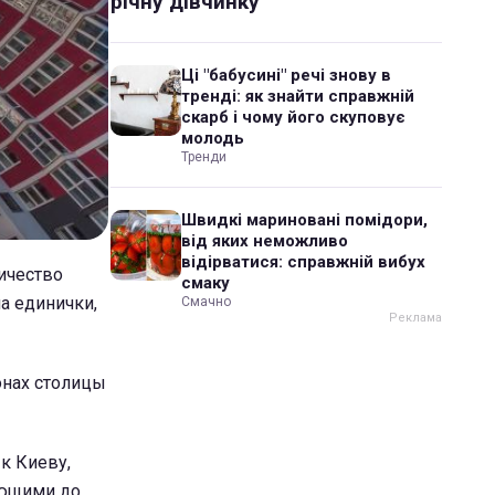
річну дівчинку
Ці "бабусині" речі знову в
тренді: як знайти справжній
скарб і чому його скуповує
молодь
Тренди
Швидкі мариновані помідори,
від яких неможливо
відірватися: справжній вибух
личество
смаку
а единички,
Смачно
онах столицы
к Киеву,
яющими до