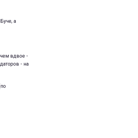
Буче, а
чем вдвое -
даторов - на
(по