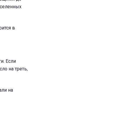
аселенных
рится в
и. Если
ло на треть,
али на