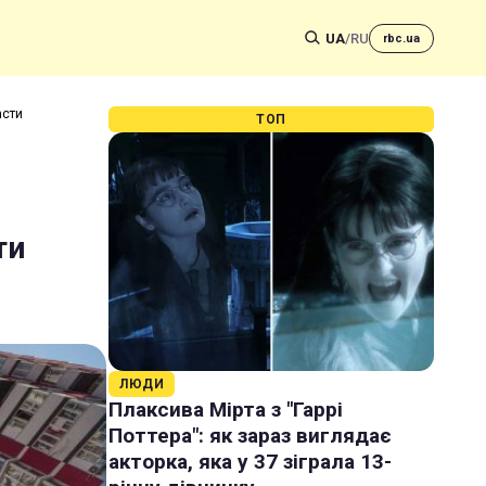
UA
/
RU
rbc.ua
асти
ТОП
ти
ЛЮДИ
Плаксива Мірта з "Гаррі
Поттера": як зараз виглядає
акторка, яка у 37 зіграла 13-