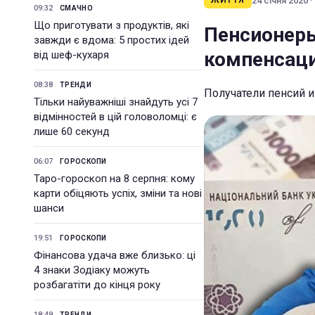
24 січня 2020 ·
ЖИТТЯ
09:32
СМАЧНО
Що приготувати з продуктів, які
Пенсионеры
завжди є вдома: 5 простих ідей
компенсаци
від шеф-кухаря
08:38
ТРЕНДИ
Получатели пенсий 
Тільки найуважніші знайдуть усі 7
відмінностей в цій головоломці: є
лише 60 секунд
06:07
ГОРОСКОПИ
Таро-гороскоп на 8 серпня: кому
карти обіцяють успіх, зміни та нові
шанси
19:51
ГОРОСКОПИ
Фінансова удача вже близько: ці
4 знаки Зодіаку можуть
розбагатіти до кінця року
18:49
ТРЕНДИ