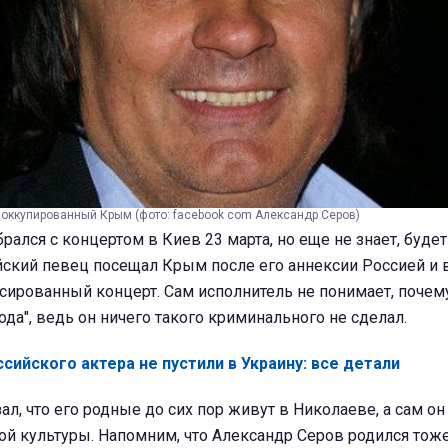
оккупированный Крым (фото: facebook com Александр Серов)
рался с концертом в Киев 23 марта, но еще не знает, будет
йский певец посещал Крым после его аннексии Россией и 
нсированный концерт. Сам исполнитель не понимает, почем
ода", ведь он ничего такого криминального не сделал.
сийского актера не пустили в Украину: все детали
ал, что его родные до сих пор живут в Николаеве, а сам он
ой культуры. Напомним, что Александр Серов родился тоже