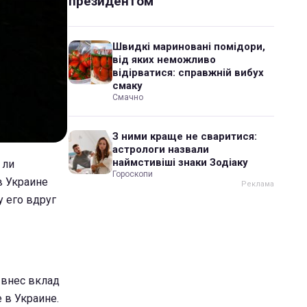
президентом
Швидкі мариновані помідори,
від яких неможливо
відірватися: справжній вибух
смаку
Смачно
З ними краще не сваритися:
астрологи назвали
наймстивіші знаки Зодіаку
 ли
Гороскопи
в Украине
у его вдруг
 внес вклад
 в Украине.