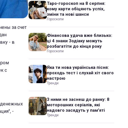
Таро-гороскоп на 8 серпня:
кому карти обіцяють успіх,
зміни та нові шанси
Гороскопи
чены за счет
дан
Фінансова удача вже близько:
ці 4 знаки Зодіаку можуть
вку - в
розбагатіти до кінця року
Гороскопи
ором
Яка ти нова українська пісня:
к с
проходь тест і слухай хіт свого
настрою
Тренди
З ними не заснеш до ранку: 8
ь денежных
моторошних серіалів, які
надовго засядуть у пам'яті
ия", -
Тренди