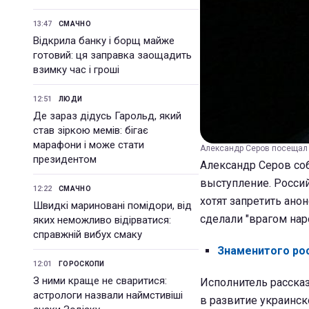
13:47
СМАЧНО
Відкрила банку і борщ майже
готовий: ця заправка заощадить
взимку час і гроші
12:51
ЛЮДИ
Де зараз дідусь Гарольд, який
став зіркою мемів: бігає
марафони і може стати
Александр Серов посещал 
президентом
Александр Серов соб
выступление. Росси
12:22
СМАЧНО
хотят запретить ано
Швидкі мариновані помідори, від
сделали "врагом нар
яких неможливо відірватися:
справжній вибух смаку
Знаменитого рос
12:01
ГОРОСКОПИ
З ними краще не сваритися:
Исполнитель рассказ
астрологи назвали наймстивіші
в развитие украинск