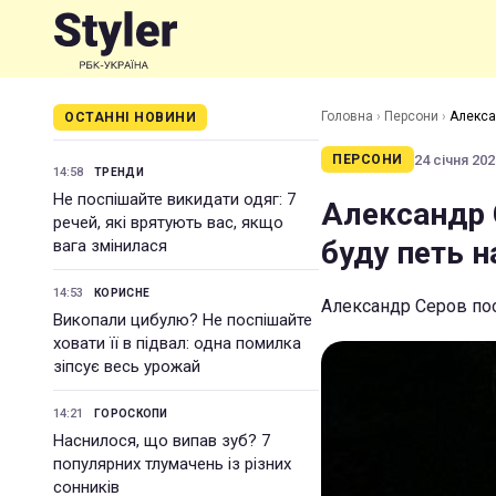
Головна
›
Персони
›
Алекса
ОСТАННІ НОВИНИ
24 січня 202
ПЕРСОНИ
14:58
ТРЕНДИ
Не поспішайте викидати одяг: 7
Александр 
речей, які врятують вас, якщо
буду петь 
вага змінилася
14:53
КОРИСНЕ
Александр Серов поо
Викопали цибулю? Не поспішайте
ховати її в підвал: одна помилка
зіпсує весь урожай
14:21
ГОРОСКОПИ
Наснилося, що випав зуб? 7
популярних тлумачень із різних
сонників