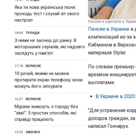
Яка ти нова українська пісня:
проходь тест і слухай хіт свого
настрою
Пенсии и зарплаты в Украи
Пенсии в Украине
и 
18:09
ТРЕНДИ
компенсаций из-за з
З ними не заснеш до ранку: 8
Кабмином в Верховну
моторошних серіалів, які надовго
материале Styler.
засядуть у пам'яті
По словам премьер-
17:18
КОРИСНЕ
10 речей, якими не можна
времени инициирует
протирати екран телефону: вони
выплатами.
можуть його зіпсувати
В Украине в 2020
16:37
КОРИСНЕ
Мурахи зникнуть з городу без
"Для устранения ко
"хімії": 5 простих способів, які
доходов граждан, за
справді працюють
написал Гончарук.
15:55
СМАЧНО