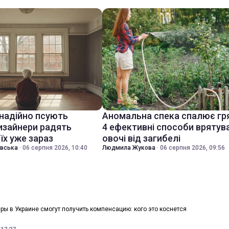
знадійно псують
Аномальна спека спалює гр
дизайнери радять
4 ефективні способи врятув
їх уже зараз
овочі від загибелі
івська
·
06 серпня 2026, 10:40
Людмила Жукова
·
06 серпня 2026, 09:56
ры в Украине смогут получить компенсацию: кого это коснется