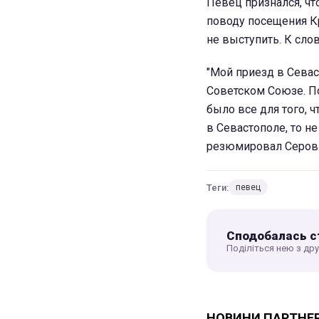
Певец признался, что
поводу посещения Кр
не выступить. К слов
"Мой приезд в Севаст
Советском Союзе. По
было все для того, ч
в Севастополе, то н
резюмировал Серов
Теги:
певец
Сподобалась с
Поділіться нею з др