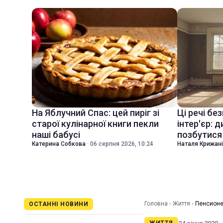
На Яблучний Спас: цей пиріг зі
Ці речі бе
старої кулінарної книги пекли
інтер'єр: 
наші бабусі
позбутися 
Катерина Собкова
·
06 серпня 2026, 10:24
Наталя Крижан
Головна
›
Життя
›
Пенсионе
ОСТАННІ НОВИНИ