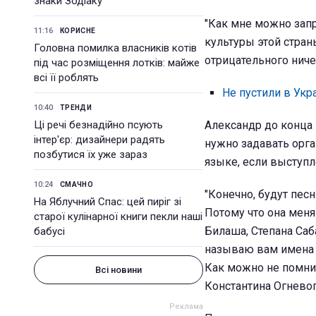
знаки Зодіаку
"Как мне можно запр
11:16
КОРИСНЕ
культуры этой стран
Головна помилка власників котів
отрицательного ничег
під час розміщення лотків: майже
всі її роблять
Не пустили в Укр
10:40
ТРЕНДИ
Ці речі безнадійно псують
Александр до конца н
інтер'єр: дизайнери радять
нужно задавать орга
позбутися їх уже зараз
языке, если выступл
10:24
СМАЧНО
"Конечно, будут пес
На Яблучний Спас: цей пиріг зі
Потому что она меня
старої кулінарної книги пекли наші
Билаша, Степана Са
бабусі
называю вам имена т
Как можно не помни
Всі новини
Константина Огневого