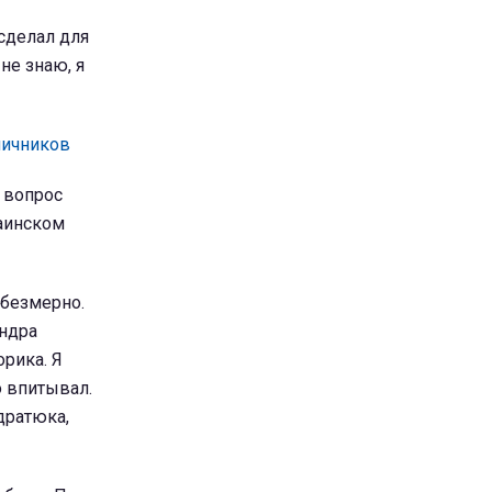
 сделал для
не знаю, я
ничников
т вопрос
раинском
 безмерно.
андра
рика. Я
о впитывал.
дратюка,