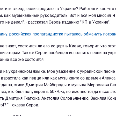
етить въезд, если я родился в Украине? Работал и кое-что
ы, как музыкальный руководитель. Вот и вся моя миссия. Я 
о не делал", - рассказал Серов изданию "КП в Украине".
аину: российская пропагандистка пыталась обмануть погра
е знает, состоится ли его коцерт в Киеве, говорит, что это
низаторам. Также Серов пообещал исполнить песни на ук
ение все же состоится.
ни на украинском языке. Мое уважение к украинской песне
 взрастила как певца или как музыканта со времен Алекс
бадаша, стихи Дмитрия Майбороды и музыка Мирослава Ско
ех, кто был популярен в 60-70-х, но именно тогда я все эт
ть Дмитрия Гнатюка, Анатолия Соловьяненко, Василия Кон
!? " - сказал Серов.