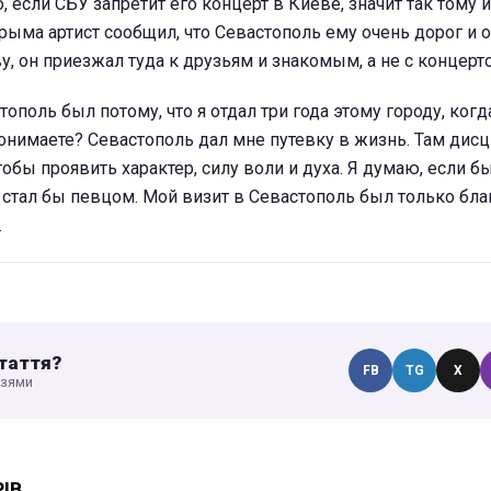
, если СБУ запретит его концерт в Киеве, значит так тому 
ыма артист сообщил, что Севастополь ему очень дорог и о
у, он приезжал туда к друзьям и знакомым, а не с концерт
ополь был потому, что я отдал три года этому городу, когд
нимаете? Севастополь дал мне путевку в жизнь. Там дисц
тобы проявить характер, силу воли и духа. Я думаю, если б
е стал бы певцом. Мой визит в Севастополь был только бла
.
таття?
FB
TG
X
узями