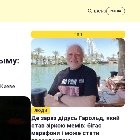
UA
/
RU
rbc.ua
ТОП
рыму:
 Киеве
ЛЮДИ
Де зараз дідусь Гарольд, який
став зіркою мемів: бігає
марафони і може стати