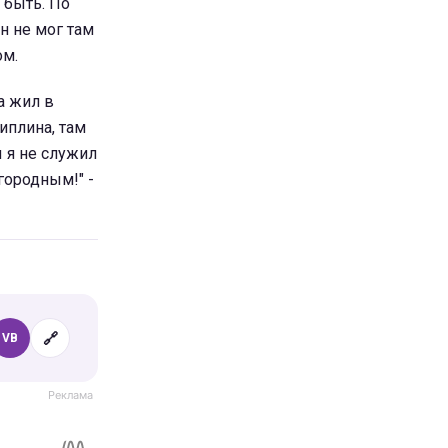
и быть. По
н не мог там
ом.
а жил в
иплина, там
ы я не служил
городным!" -
🔗
VB