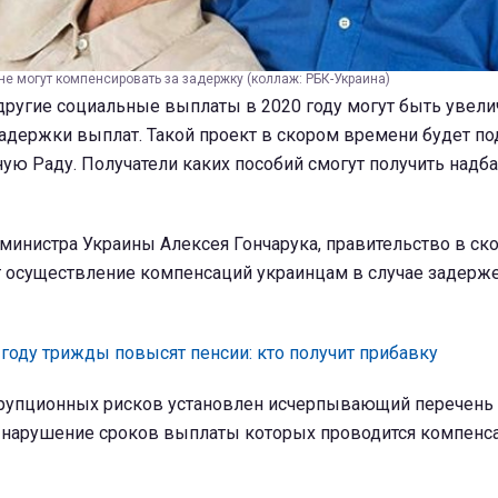
не могут компенсировать за задержку (коллаж: РБК-Украина)
другие социальные выплаты в 2020 году могут быть увели
адержки выплат. Такой проект в скором времени будет по
ю Раду. Получатели каких пособий смогут получить надба
министра Украины Алексея Гончарука, правительство в ск
 осуществление компенсаций украинцам в случае задерже
 году трижды повысят пенсии: кто получит прибавку
ррупционных рисков установлен исчерпывающий перечен
 нарушение сроков выплаты которых проводится компенсац