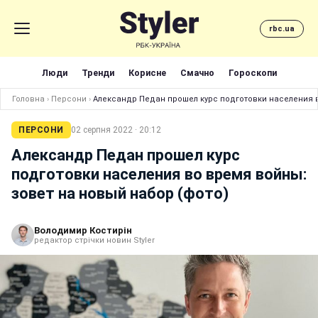
rbc.ua
Люди
Тренди
Корисне
Смачно
Гороскопи
Головна
›
Персони
›
Александр Педан прошел курс подготовки населения в
ПЕРСОНИ
02 серпня 2022 · 20:12
Александр Педан прошел курс
подготовки населения во время войны:
зовет на новый набор (фото)
Володимир Костирін
редактор стрічки новин Styler