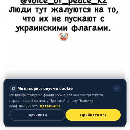
🍪
Ми використовуємо cookie
✕
Ми використовуємо файли cookie для аналізу трафіку та
персоналізації контенту. Прочитайте нашу Політику
конфіденційності.
Детальніше
Відхилити
Прийняти всі