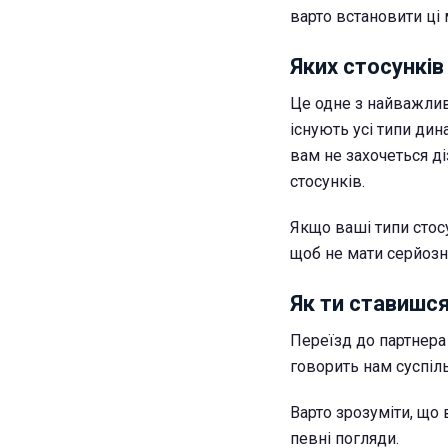
варто встановити ці
Яких стосунків
Це одне з найважливі
існують усі типи дин
вам не захочеться ді
стосунків.
Якщо ваші типи стосу
щоб не мати серйозн
Як ти ставишс
Переїзд до партнера
говорить нам суспіль
Варто зрозуміти, що 
певні погляди.