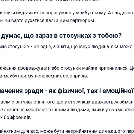
кнути будь-яких непорозумінь у майбутньому. А завдяки 
, чи варто рухатися далі з цим партнером.
о думає, що зараз в стосунках з тобою?
має стосунків - це одне, а знати, що існує людина, яка може
бажання продовжувати або стосунки майже припинилися. Ц
 в майбутньому неприємних сюрпризів.
ачення зради - як фізичної, так і емоційної
всім різні уявлення того, що у стосунках вважається обман
яке значення має флірт з іншими людьми, лайки у соцмереж
х бойфрендів.
ийнятним для вас, може бути неприйнятним для вашого пар