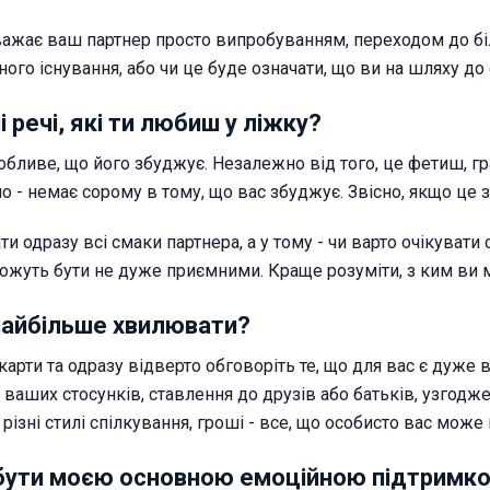
вважає ваш партнер просто випробуванням, переходом до б
ого існування, або чи це буде означати, що ви на шляху до
і речі, які ти любиш у ліжку?
обливе, що його збуджує. Незалежно від того, це фетиш, гр
 - немає сорому в тому, що вас збуджує. Звісно, якщо це 
ти одразу всі смаки партнера, а у тому - чи варто очікувати
можуть бути не дуже приємними. Краще розуміти, з ким ви м
айбільше хвилювати?
і карти та одразу відверто обговоріть те, що для вас є дуже
 ваших стосунків, ставлення до друзів або батьків, узгодж
 різні стилі спілкування, гроші - все, що особисто вас може
 бути моєю основною емоційною підтримк