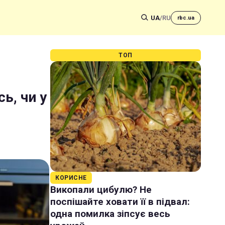
UA
/
RU
rbc.ua
ТОП
ь, чи у
КОРИСНЕ
Викопали цибулю? Не
поспішайте ховати її в підвал:
одна помилка зіпсує весь