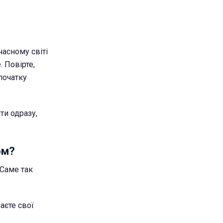
часному світі
. Повірте,
початку
ти одразу,
ом?
 Саме так
аєте свої