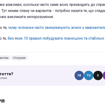
же важливе, оскільки часто саме воно призводить до справ
 Тут немає плану чи варіантів - потрібно казати те, що спада
оже викликати непорозуміння.
о те,
чому чоловіки часто звинувачують жінок у меркантиль
о те,
без яких 10 правил побудувати повноцінні та стабільні
омства
Стосунки
таття?
FB
TG
X
узями