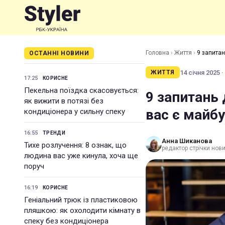
Головна
›
Життя
›
9 запитан
ОСТАННІ НОВИНИ
14 січня 2025 ·
ЖИТТЯ
17:25
КОРИСНЕ
Пекельна поїздка скасовується:
9 запитань 
як вижити в потязі без
вас є майб
кондиціонера у сильну спеку
16:55
ТРЕНДИ
Анна Шиканова
Тихе розлучення: 8 ознак, що
редактор стрічки нов
людина вас уже кинула, хоча ще
поруч
16:19
КОРИСНЕ
Геніальний трюк із пластиковою
пляшкою: як охолодити кімнату в
спеку без кондиціонера