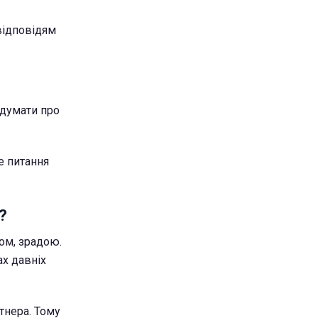
відповідям
 думати про
е питання
?
ом, зрадою.
ах давніх
тнера. Тому