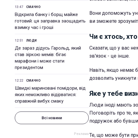
13:47
СМАЧНО
Вони допоможуть уни
Відкрила банку і борщ майже
готовий: ця заправка заощадить
ви зможете зрозуміти
взимку час і гроші
Чи є хтось, хт
12:51
ЛЮДИ
Сказати, що у вас не
Де зараз дідусь Гарольд, який
став зіркою мемів: бігає
зв'язок - це інше.
марафони і може стати
президентом
Навіть, якщо немає 
дозволить уникнути
12:22
СМАЧНО
Швидкі мариновані помідори, від
Яке у тебе визн
яких неможливо відірватися:
справжній вибух смаку
Люди іноді мають зо
Поговоріть про те, 
Всі новини
подружок або бувши
Те, що може бути пр