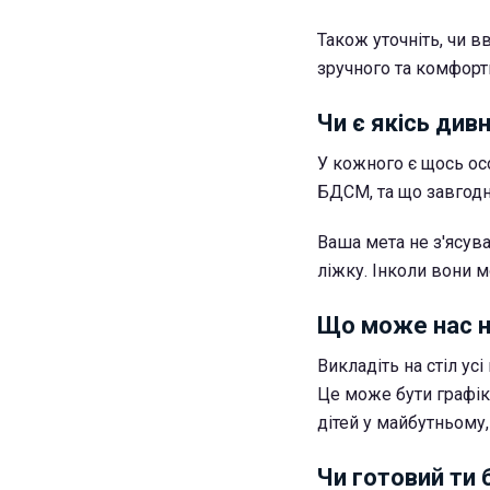
Також уточніть, чи 
зручного та комфортн
Чи є якісь дивн
У кожного є щось ос
БДСМ, та що завгодно
Ваша мета не з'ясува
ліжку. Інколи вони 
Що може нас н
Викладіть на стіл ус
Це може бути графік
дітей у майбутньому,
Чи готовий ти