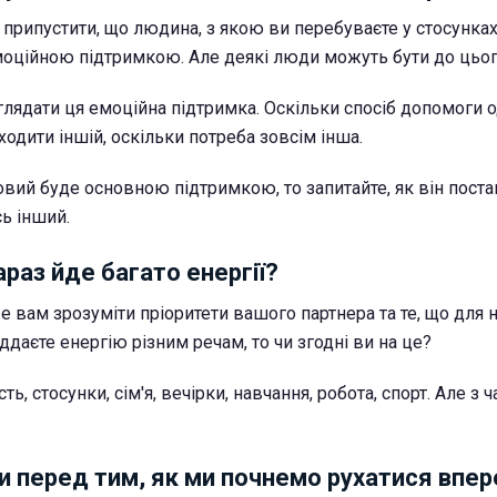
припустити, що людина, з якою ви перебуваєте у стосунках
ційною підтримкою. Але деякі люди можуть бути до цього
глядати ця емоційна підтримка. Оскільки спосіб допомоги о
одити іншій, оскільки потреба зовсім інша.
овий буде основною підтримкою, то запитайте, як він поста
сь інший.
араз йде багато енергії?
 вам зрозуміти пріоритети вашого партнера та те, що для 
даєте енергію різним речам, то чи згодні ви на це?
ь, стосунки, сім'я, вечірки, навчання, робота, спорт. Але з 
и перед тим, як ми почнемо рухатися впе