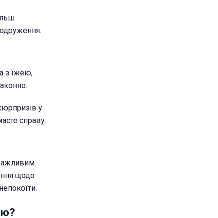
ільш
 одруження.
а з їжею,
законно.
 сюрпризів у
аєте справу.
 важливим.
ення щодо
 непокоїти.
ою?