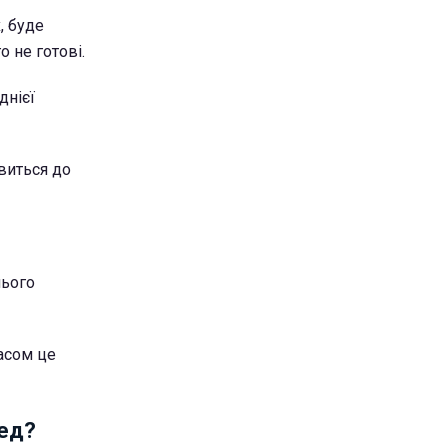
, буде
 не готові.
днієї
виться до
нього
часом це
ред?