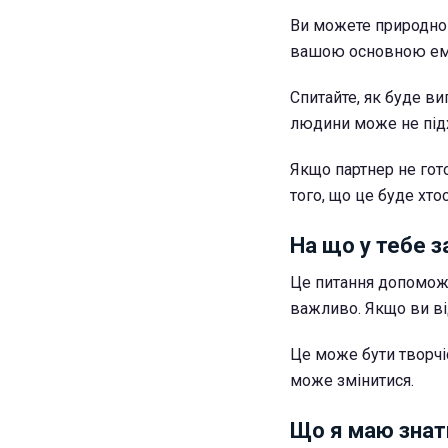
Ви можете природно 
вашою основною емо
Спитайте, як буде ви
людини може не підх
Якщо партнер не гот
того, що це буде хто
На що у тебе з
Це питання допоможе
важливо. Якщо ви від
Це може бути творчіст
може змінитися.
Що я маю знат