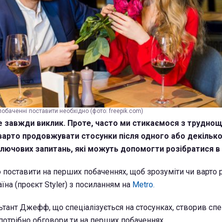
обаченні поставити необхідно (фото: freepik.com)
е завжди виклик. Проте, часто ми стикаємося з труднощ
 варто продовжувати стосунки після одного або декільк
 ключових запитань, які можуть допомогти розібратися в
о поставити на перших побаченнях, щоб зрозуміти чи варто р
на (проєкт Styler) з посиланням на
Metro.
тант Джефф, що спеціалізується на стосунках, створив сп
 потрібно обговори ти на перших побаченнях.