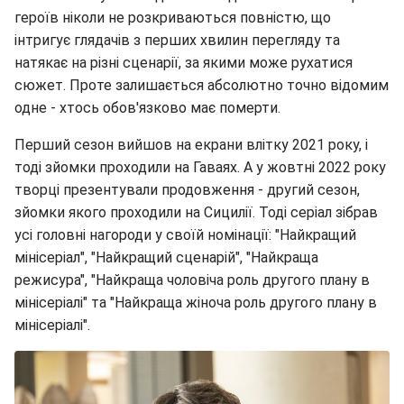
героїв ніколи не розкриваються повністю, що
інтригує глядачів з перших хвилин перегляду та
натякає на різні сценарії, за якими може рухатися
сюжет. Проте залишається абсолютно точно відомим
одне - хтось обов'язково має померти.
Перший сезон вийшов на екрани влітку 2021 року, і
тоді зйомки проходили на Гаваях. А у жовтні 2022 року
творці презентували продовження - другий сезон,
зйомки якого проходили на Сицилії. Тоді серіал зібрав
усі головні нагороди у своїй номінації: "Найкращий
мінісеріал", "Найкращий сценарій", "Найкраща
режисура", "Найкраща чоловіча роль другого плану в
мінісеріалі" та "Найкраща жіноча роль другого плану в
мінісеріалі".