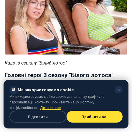
Кадр із серіалу "Білий лотос"
Головні герої 3 сезону "Білого лотоса"
Шанувальники знову можуть побачити зірковий
🍪
Ми використовуємо cookie
✕
склад, який умовно можна поділити на чотири групи.
Ми використовуємо файли cookie для аналізу трафіку та
персоналізації контенту. Прочитайте нашу Політику
Родина Ретліфів - "блакитна кров" Північної Кароліни,
конфіденційності.
Детальніше
яка складається з:
Відхилити
Прийняти всі
Тімоті
- великого бізнесмена, якого не цікавлять