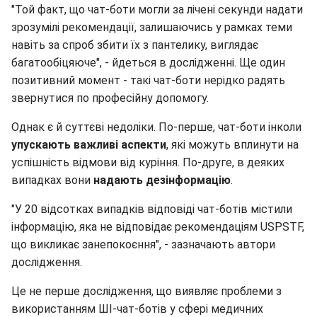
"Той факт, що чат-боти могли за лічені секунди надати
зрозумілі рекомендації, залишаючись у рамках теми
навіть за спроб збити їх з пантелику, виглядає
багатообіцяюче", - йдеться в дослідженні. Ще один
позитивний момент - такі чат-боти нерідко радять
звернутися по професійну допомогу.
Однак є й суттєві недоліки. По-перше, чат-боти інколи
упускають важливі аспекти
, які можуть вплинути на
успішність відмови від куріння. По-друге, в деяких
випадках вони
надають дезінформацію
.
"У 20 відсотках випадків відповіді чат-ботів містили
інформацію, яка не відповідає рекомендаціям USPSTF,
що викликає занепокоєння", - зазначають автори
дослідження.
Це не перше дослідження, що виявляє проблеми з
використанням ШІ-чат-ботів у сфері медичних