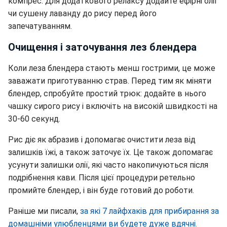
компрес. Для додаткового релаксу додайте ефірні олії
чи сушену лаванду до рису перед його
запечатуванням.
Очищення і заточування лез блендера
Коли леза блендера стають менш гострими, це може
заважати приготуванню страв. Перед тим як міняти
блендер, спробуйте простий трюк: додайте в нього
чашку сирого рису і включіть на високій швидкості на
30-60 секунд.
Рис діє як абразив і допомагає очистити леза від
залишків їжі, а також заточує їх. Це також допомагає
усунути залишки олії, які часто накопичуються після
подрібнення кави. Після цієї процедури ретельно
промийте блендер, і він буде готовий до роботи.
Раніше ми писали,
за які 7 лайфхаків для прибирання за
домашніми улюбленцями ви будете дуже вдячні.