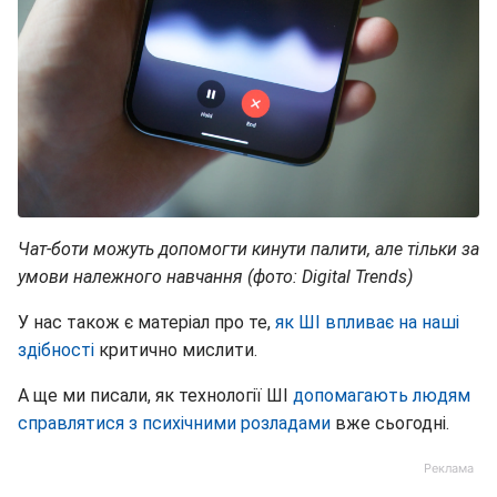
Чат-боти можуть допомогти кинути палити, але тільки за
умови належного навчання (фото: Digital Trends)
У нас також є матеріал про те,
як ШІ впливає на наші
здібності
критично мислити.
А ще ми писали, як технології ШІ
допомагають людям
справлятися з психічними розладами
вже сьогодні.