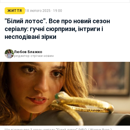
ЖИТТЯ
18 лютого 2025 · 19:00
"Білий лотос". Все про новий сезон
серіалу: гучні сюрпризи, інтриги і
несподівані зірки
Любов Блажко
редактор стрічки новин
Що відомо про 3 сезон серіалу "Білий лотос" (HBO / Warner Bros.)