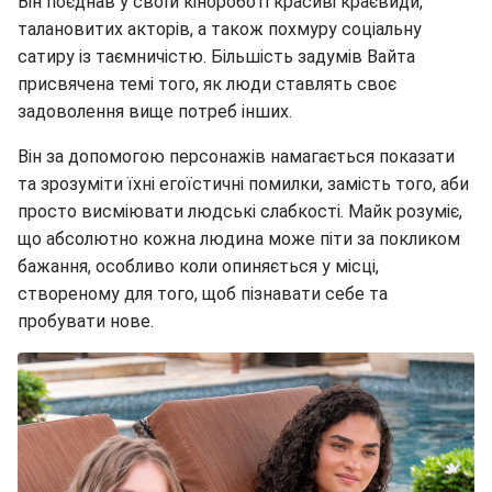
Він поєднав у своїй кінороботі красиві краєвиди,
талановитих акторів, а також похмуру соціальну
сатиру із таємничістю. Більшість задумів Вайта
присвячена темі того, як люди ставлять своє
задоволення вище потреб інших.
Він за допомогою персонажів намагається показати
та зрозуміти їхні егоїстичні помилки, замість того, аби
просто висміювати людські слабкості. Майк розуміє,
що абсолютно кожна людина може піти за покликом
бажання, особливо коли опиняється у місці,
створеному для того, щоб пізнавати себе та
пробувати нове.