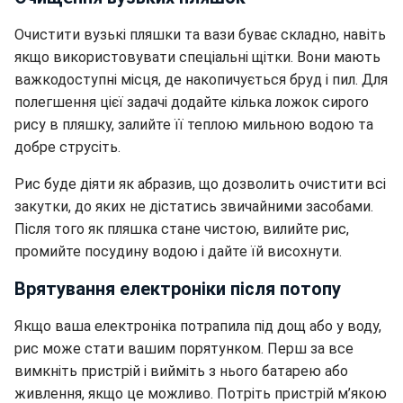
Очистити вузькі пляшки та вази буває складно, навіть
якщо використовувати спеціальні щітки. Вони мають
важкодоступні місця, де накопичується бруд і пил. Для
полегшення цієї задачі додайте кілька ложок сирого
рису в пляшку, залийте її теплою мильною водою та
добре струсіть.
Рис буде діяти як абразив, що дозволить очистити всі
закутки, до яких не дістатись звичайними засобами.
Після того як пляшка стане чистою, вилийте рис,
промийте посудину водою і дайте їй висохнути.
Врятування електроніки після потопу
Якщо ваша електроніка потрапила під дощ або у воду,
рис може стати вашим порятунком. Перш за все
вимкніть пристрій і вийміть з нього батарею або
живлення, якщо це можливо. Потріть пристрій м’якою