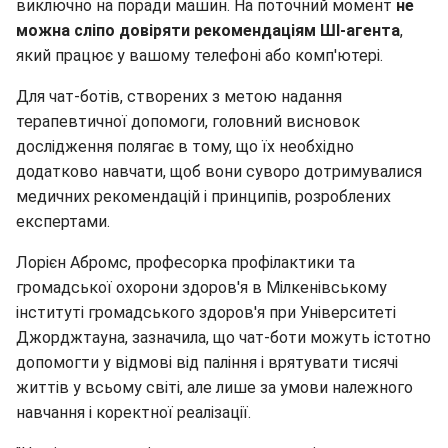
виключно на поради машин. На поточний момент
не
можна сліпо довіряти рекомендаціям ШІ-агента
,
який працює у вашому телефоні або комп'ютері.
Для чат-ботів, створених з метою надання
терапевтичної допомоги, головний висновок
дослідження полягає в тому, що їх необхідно
додатково навчати, щоб вони суворо дотримувалися
медичних рекомендацій і принципів, розроблених
експертами.
Лорієн Абромс, професорка профілактики та
громадської охорони здоров'я в Мілкенівському
інституті громадського здоров'я при Університеті
Джорджтауна, зазначила, що чат-боти можуть істотно
допомогти у відмові від паління і врятувати тисячі
життів у всьому світі, але лише за умови належного
навчання і коректної реалізації.