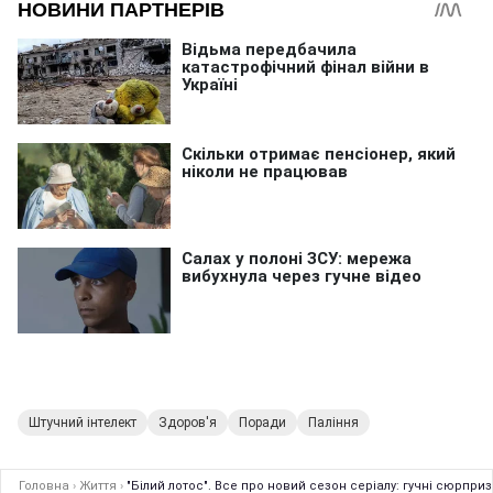
Штучний інтелект
Здоров'я
Поради
Паління
Головна
›
Життя
›
"Білий лотос". Все про новий сезон серіалу: гучні сюрпризи