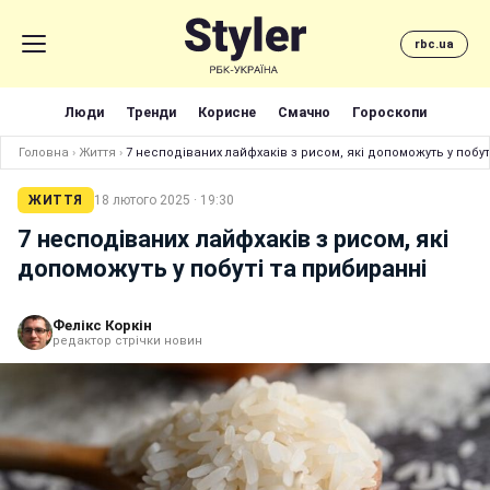
rbc.ua
Люди
Тренди
Корисне
Смачно
Гороскопи
Головна
›
Життя
›
7 несподіваних лайфхаків з рисом, які допоможуть у побут
ЖИТТЯ
18 лютого 2025 · 19:30
7 несподіваних лайфхаків з рисом, які
допоможуть у побуті та прибиранні
Фелікс Коркін
редактор стрічки новин