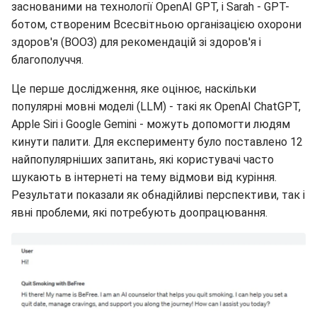
заснованими на технології OpenAI GPT, і Sarah - GPT-
ботом, створеним Всесвітньою організацією охорони
здоров'я (ВООЗ) для рекомендацій зі здоров'я і
благополуччя.
Це перше дослідження, яке оцінює, наскільки
популярні мовні моделі (LLM) - такі як OpenAI ChatGPT,
Apple Siri і Google Gemini - можуть допомогти людям
кинути палити. Для експерименту було поставлено 12
найпопулярніших запитань, які користувачі часто
шукають в інтернеті на тему відмови від куріння.
Результати показали як обнадійливі перспективи, так і
явні проблеми, які потребують доопрацювання.