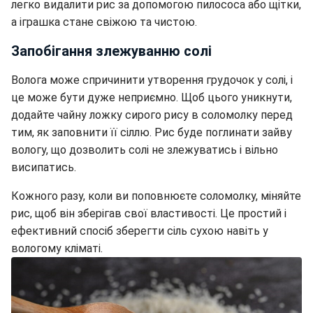
легко видалити рис за допомогою пилососа або щітки,
а іграшка стане свіжою та чистою.
Запобігання злежуванню солі
Волога може спричинити утворення грудочок у солі, і
це може бути дуже неприємно. Щоб цього уникнути,
додайте чайну ложку сирого рису в соломолку перед
тим, як заповнити її сіллю. Рис буде поглинати зайву
вологу, що дозволить солі не злежуватись і вільно
висипатись.
Кожного разу, коли ви поповнюєте соломолку, міняйте
рис, щоб він зберігав свої властивості. Це простий і
ефективний спосіб зберегти сіль сухою навіть у
вологому кліматі.