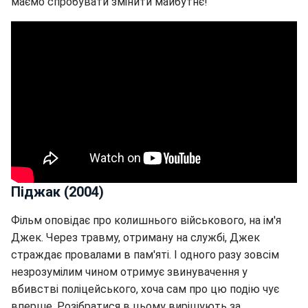
маємо спробувати змінити майбутнє!
Піджак (2004)
Фільм оповідає про колишнього військового, на ім'я
Джек. Через травму, отриману на службі, Джек
страждає провалами в пам'яті. І одного разу зовсім
незрозумілим чином отримує звинувачення у
вбивстві поліцейського, хоча сам про цю подію чує
вперше. Розібратися в цьому вирішують за