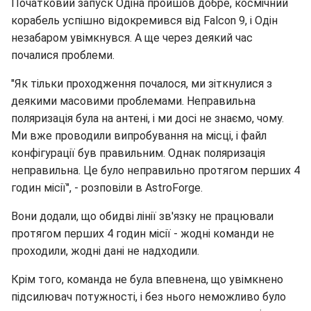
Початковий запуск Одіна пройшов добре, космічний
корабель успішно відокремився від Falcon 9, і Одін
незабаром увімкнувся. А ще через деякий час
почалися проблеми.
"Як тільки проходження почалося, ми зіткнулися з
деякими масовими проблемами. Неправильна
поляризація була на антені, і ми досі не знаємо, чому.
Ми вже проводили випробування на місці, і файл
конфігурації був правильним. Однак поляризація
неправильна. Це було неправильно протягом перших 4
годин місії", - розповіли в AstroForge.
Вони додали, що обидві лінії зв'язку не працювали
протягом перших 4 годин місії - жодні команди не
проходили, жодні дані не надходили.
Крім того, команда не була впевнена, що увімкнено
підсилювач потужності, і без нього неможливо було