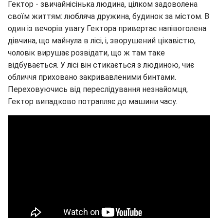
Гектор - звичайнісінька людина, цілком задоволена
своїм життям: любляча дружина, будинок за містом. В
один із вечорів увагу Гектора привертає напівоголена
дівчина, що майнула в лісі, і, зворушений цікавістю,
чоловік вирушає розвідати, що ж там таке
відбувається. У лісі він стикається з людиною, чиє
обличчя приховано закривавленими бинтами.
Переховуючись від переслідування незнайомця,
Гектор випадково потрапляє до машини часу.