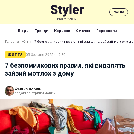
rbc.ua
Люди
Тренди
Корисне
Смачно
Гороскопи
Головна
›
Життя
›
7 безпомилкових правил, які видалять зайвий мотлох з до
ЖИТТЯ
05 березня 2025 · 19:30
7 безпомилкових правил, які видалять
зайвий мотлох з дому
Фелікс Коркін
редактор стрічки новин