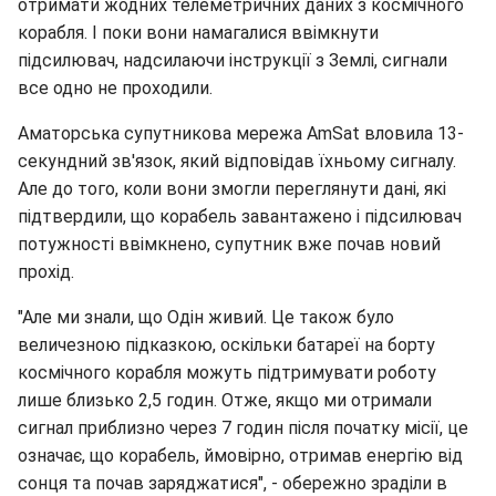
отримати жодних телеметричних даних з космічного
корабля. І поки вони намагалися ввімкнути
підсилювач, надсилаючи інструкції з Землі, сигнали
все одно не проходили.
Аматорська супутникова мережа AmSat вловила 13-
секундний зв'язок, який відповідав їхньому сигналу.
Але до того, коли вони змогли переглянути дані, які
підтвердили, що корабель завантажено і підсилювач
потужності ввімкнено, супутник вже почав новий
прохід.
"Але ми знали, що Одін живий. Це також було
величезною підказкою, оскільки батареї на борту
космічного корабля можуть підтримувати роботу
лише близько 2,5 годин. Отже, якщо ми отримали
сигнал приблизно через 7 годин після початку місії, це
означає, що корабель, ймовірно, отримав енергію від
сонця та почав заряджатися", - обережно зраділи в