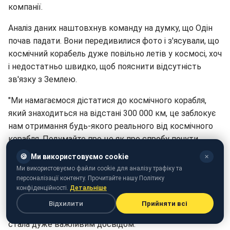
компанії.
Аналіз даних наштовхнув команду на думку, що Одін
почав падати. Вони передивилися фото і з'ясували, що
космічний корабель дуже повільно летів у космосі, хоч
і недостатньо швидко, щоб пояснити відсутність
зв'язку з Землею.
"Ми намагаємося дістатися до космічного корабля,
який знаходиться на відстані 300 000 км, це заблокує
нам отримання будь-якого реального від космічного
корабля. Подумайте про це як про спробу почути
шепіт у кімнаті, де хтось грає музику на повну
🍪
Ми використовуємо cookie
✕
гучність - це заглушає все інше", - додали в команді.
Ми використовуємо файли cookie для аналізу трафіку та
персоналізації контенту. Прочитайте нашу Політику
На жаль, відновити контакт з космічним кораблем так
конфіденційності.
Детальніше
і не вдалося, оскільки він все далі відлітає від Землі.
Відхилити
Прийняти всі
Але команда продовжує зусилля і каже, що ця місія
стала дуже важливим досвідом.