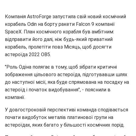
Компанія AstroForge запустила свій новий космічний
корабель Odin на борту ракети Falcon 9 компанії
SpaceX. План космічного корабля був амбітним:
відправити його далі, ніж будь-який приватний
корабель, пролетіти повз Місяць, щоб досягти
астероїда 2022 ОВ5.
"Роль Одіна полягає в тому, щоб зібрати критичні
зображення цільового астероїда, підготувавши шлях
до наступної місії, яка буде спрямована на посадку на
астероїд і початок видобування", - пояснили в
компанії.
У довгостроковій перспективі команда сподівається
почати видобуток металів платинової групи на
астероїдах, яких багато у більшості космічних порід.