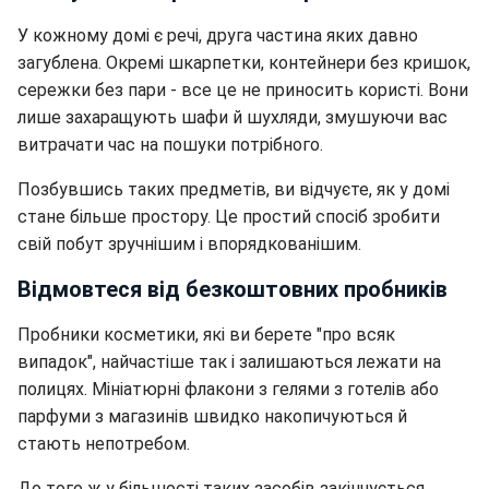
У кожному домі є речі, друга частина яких давно
загублена. Окремі шкарпетки, контейнери без кришок,
сережки без пари - все це не приносить користі. Вони
лише захаращують шафи й шухляди, змушуючи вас
витрачати час на пошуки потрібного.
Позбувшись таких предметів, ви відчуєте, як у домі
стане більше простору. Це простий спосіб зробити
свій побут зручнішим і впорядкованішим.
Відмовтеся від безкоштовних пробників
Пробники косметики, які ви берете "про всяк
випадок", найчастіше так і залишаються лежати на
полицях. Мініатюрні флакони з гелями з готелів або
парфуми з магазинів швидко накопичуються й
стають непотребом.
До того ж у більшості таких засобів закінчується