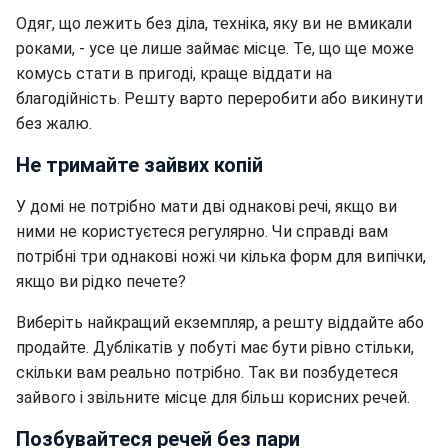
Одяг, що лежить без діла, техніка, яку ви не вмикали
роками, - усе це лише займає місце.
Те, що ще може
комусь стати в пригоді, краще віддати на
благодійність. Решту варто переробити або викинути
без жалю.
Не тримайте зайвих копій
У домі не потрібно мати дві однакові речі, якщо ви
ними не користуєтеся регулярно. Чи справді вам
потрібні три однакові ножі чи кілька форм для випічки,
якщо ви рідко печете?
Виберіть найкращий екземпляр, а решту віддайте або
продайте. Дублікатів у побуті має бути рівно стільки,
скільки вам реально потрібно. Так ви позбудетеся
зайвого і звільните місце для більш корисних речей.
Позбувайтеся речей без пари