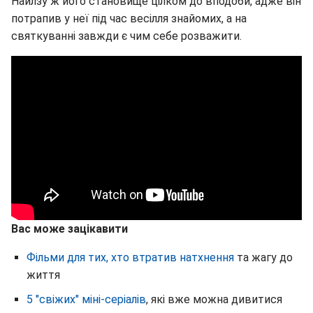
Найлзу ж його становище цілком до вподоби, адже він
потрапив у неї під час весілля знайомих, а на
святкуванні завжди є чим себе розважити.
Вас може зацікавити
Фільми для тих, хто втратив натхнення
та жагу до
життя
5 "свіжих" міні-серіалів
, які вже можна дивитися