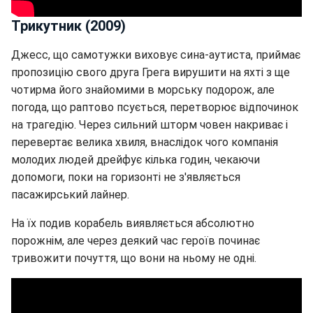
Трикутник (2009)
Джесс, що самотужки виховує сина-аутиста, приймає
пропозицію свого друга Грега вирушити на яхті з ще
чотирма його знайомими в морську подорож, але
погода, що раптово псується, перетворює відпочинок
на трагедію. Через сильний шторм човен накриває і
перевертає велика хвиля, внаслідок чого компанія
молодих людей дрейфує кілька годин, чекаючи
допомоги, поки на горизонті не з'являється
пасажирський лайнер.
На їх подив корабель виявляється абсолютно
порожнім, але через деякий час героїв починає
тривожити почуття, що вони на ньому не одні.