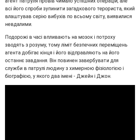
агент патруля провів чимало успішних операцій, але
всі його спроби зупинити загадкового терориста, який
влаштував серію вибухів по всьому світу, виявилися
невдалими.
Подорожі в часі впливають на мозок і потроху
зводять з розуму, тому ліміт безпечних переміщень
агента добігає кінця і його відправляють на його
останнє завдання. Він повинен завербувати для
служби в патрулі людину з химерною фізіологією і
біографією, у якого два імені - Джейн і Джон.