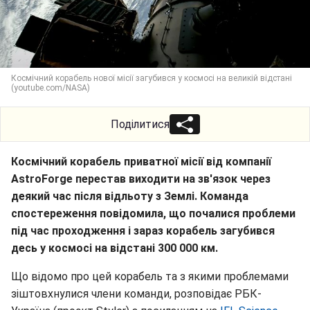
Космічний корабель нової місії загубився у космосі на великій відстані
(youtube.com/NASA)
Поділитися
Космічний корабель приватної місії від компанії
AstroForge перестав виходити на зв'язок через
деякий час після відльоту з Землі. Команда
спостереження повідомила, що почалися проблеми
під час проходження і зараз корабель загубився
десь у космосі на відстані 300 000 км.
Що відомо про цей корабель та з якими проблемами
зіштовхнулися члени команди, розповідає РБК-