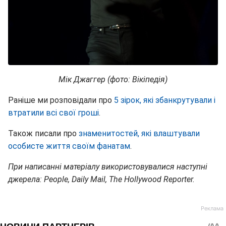
Мік Джаггер (фото: Вікіпедія)
Раніше ми розповідали про
5 зірок, які збанкрутували і
втратили всі свої гроші
.
Також писали про
знаменитостей, які влаштували
особисте життя своїм фанатам
.
При написанні матеріалу використовувалися наступні
джерела: People, Daily Mail, The Hollywood Reporter.