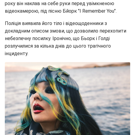
року він наклав на себе руки перед увімкненою
відеокамерою, під пісню Бйорк "I Remember You".
Поліція виявила його тіло і відеощоденники з
докладним описом змови, що дозволило перехопити
небезпечну посилку. Іронічно, що Бьорк і Голді
розлучилися за кілька днів до цього трагічного
інциденту.