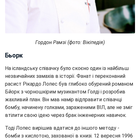
Гордон Рамзі (фото: Вікіпедія)
Бьорк
На ісландську співачку було скоєно один із найбільш
незвичайних замахів в історії. Фанат і переконаний
расист Рікардо Лопес був глибоко обурений романом
Бйорк з чорношкірим музикантом Голді і розробив
жахливий план. Він мав намір відправити співачці
бомбу, начинену голками, зараженими ВІЛ, але не зміг
втілити свою ідею через брак інженерних навичок.
Тоді Лопес вирішив вдатися до іншого методу -
бомби з кислотою, захованої в книзі. 12 вересня 1996