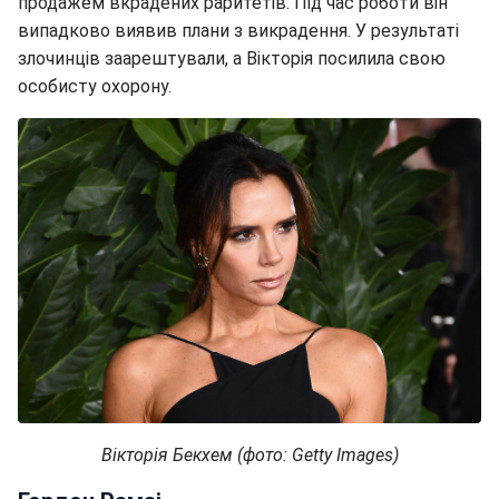
продажем вкрадених раритетів. Під час роботи він
випадково виявив плани з викрадення. У результаті
злочинців заарештували, а Вікторія посилила свою
особисту охорону.
Вікторія Бекхем (фото: Getty Images)