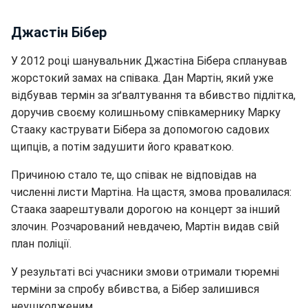
Джастін Бібер
У 2012 році шанувальник Джастіна Бібера спланував
жорстокий замах на співака. Дан Мартін, який уже
відбував термін за зґвалтування та вбивство підлітка,
доручив своєму колишньому співкамернику Марку
Стааку каструвати Бібера за допомогою садових
щипців, а потім задушити його краваткою.
Причиною стало те, що співак не відповідав на
численні листи Мартіна. На щастя, змова провалилася:
Стаака заарештували дорогою на концерт за інший
злочин. Розчарований невдачею, Мартін видав свій
план поліції.
У результаті всі учасники змови отримали тюремні
терміни за спробу вбивства, а Бібер залишився
неушкодженим.