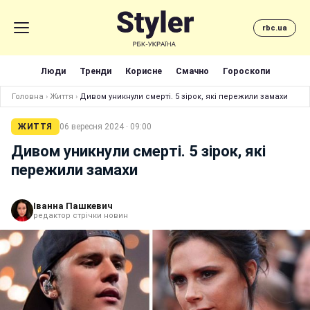
rbc.ua
Люди
Тренди
Корисне
Смачно
Гороскопи
Головна
›
Життя
›
Дивом уникнули смерті. 5 зірок, які пережили замахи
ЖИТТЯ
06 вересня 2024 · 09:00
Дивом уникнули смерті. 5 зірок, які
пережили замахи
Іванна Пашкевич
редактор стрічки новин