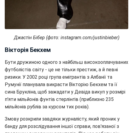
Джастін Бібер (фото: instagram.com/justinbieber)
Вікторія Бекхем
Бути дружиною одного з найбільш високооплачуваних
футболістів світу - це не тільки престиж, а й певні
ризики. У 2002 році група емігрантів з Албанії та
Румунії планувала викрасти Вікторію Бекхем та її
сина Брукліна, щоб зажадати у Девіда викуп у розмірі
п'яти мільйонів фунтів стерлінгів (приблизно 235
мільйонів рублів за курсом тих років).
Змову розкрили завдяки журналісту, який проник у
банду для розслідування іншої справи, пов'язаної з