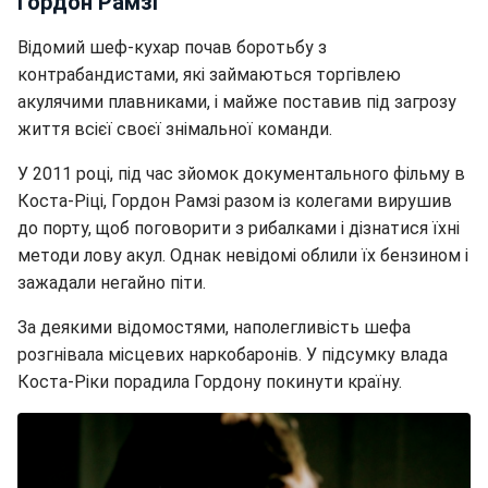
Гордон Рамзі
Відомий шеф-кухар почав боротьбу з
контрабандистами, які займаються торгівлею
акулячими плавниками, і майже поставив під загрозу
життя всієї своєї знімальної команди.
У 2011 році, під час зйомок документального фільму в
Коста-Ріці, Гордон Рамзі разом із колегами вирушив
до порту, щоб поговорити з рибалками і дізнатися їхні
методи лову акул. Однак невідомі облили їх бензином і
зажадали негайно піти.
За деякими відомостями, наполегливість шефа
розгнівала місцевих наркобаронів. У підсумку влада
Коста-Ріки порадила Гордону покинути країну.