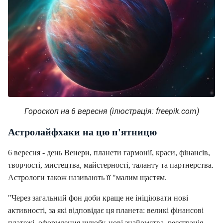
Гороскоп на 6 вересня (ілюстрація: freepik.com)
Астролайфхаки на цю п'ятницю
6 вересня - день Венери, планети гармонії, краси, фінансів,
творчості, мистецтва, майстерності, таланту та партнерства.
Астрологи також називають її "малим щастям.
"Через загальний фон доби краще не ініціювати нові
активності, за які відповідає ця планета: великі фінансові
платежі, оформлення шлюбу, нові знайомства, реєстрація