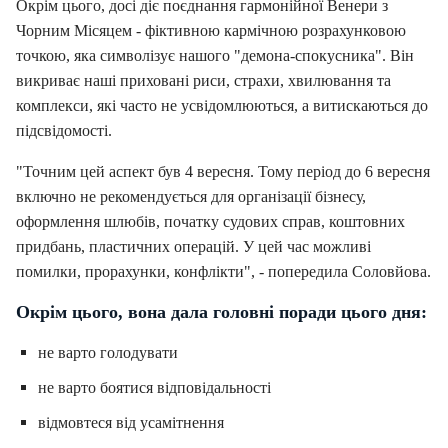
Окрім цього, досі діє поєднання гармонійної Венери з
Чорним Місяцем - фіктивною кармічною розрахунковою
точкою, яка символізує нашого "демона-спокусника". Він
викриває наші приховані риси, страхи, хвилювання та
комплекси, які часто не усвідомлюються, а витискаються до
підсвідомості.
"Точним цей аспект був 4 вересня. Тому період до 6 вересня
включно не рекомендується для організації бізнесу,
оформлення шлюбів, початку судових справ, коштовних
придбань, пластичних операцій. У цей час можливі
помилки, прорахунки, конфлікти", - попередила Соловйова.
Окрім цього, вона дала головні поради цього дня:
не варто голодувати
не варто боятися відповідальності
відмовтеся від усамітнення