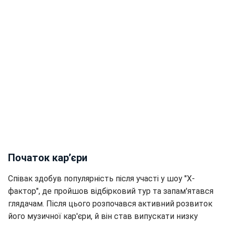
Початок кар’єри
Співак здобув популярність після участі у шоу "Х-
фактор", де пройшов відбірковий тур та запам'ятався
глядачам. Після цього розпочався активний розвиток
його музичної кар'єри, й він став випускати низку