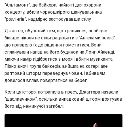
"Альтамонт", де байкери, найняті для охорони
концерту, вбили чорношкірого шанувальника
"роллінгів", надмірно застосувавши силу.
Джаггер, обурений тим, що трапилося, пообіцяв
більше ніколи не співпрацювати з "Ангелами пекла",
що призвело їх до рішення помститися. Вони
спланували напад на його будинок на Лонг-Айленді,
маючи намір підібратися з моря і вбити музиканта.
Пізно вночі група байкерів вийшла на катері, але
раптовий шторм перевернув човен, і вбивцям
довелося вплав повертатися на берег.
Коли ця історія потрапила в пресу, Джаггера назвали
"щасливчиком", оскільки випадковий шторм врятував
його від неминучої загибелі.