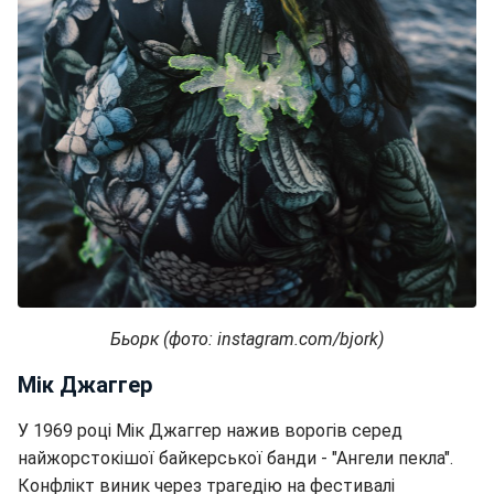
Бьорк (фото: instagram.com/bjork)
Мік Джаггер
У 1969 році Мік Джаггер нажив ворогів серед
найжорстокішої байкерської банди - "Ангели пекла".
Конфлікт виник через трагедію на фестивалі