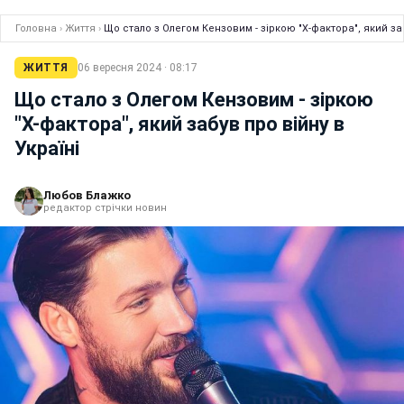
Головна
›
Життя
›
Що стало з Олегом Кензовим - зіркою "Х-фактора", який заб
ЖИТТЯ
06 вересня 2024 · 08:17
Що стало з Олегом Кензовим - зіркою
"Х-фактора", який забув про війну в
Україні
Любов Блажко
редактор стрічки новин