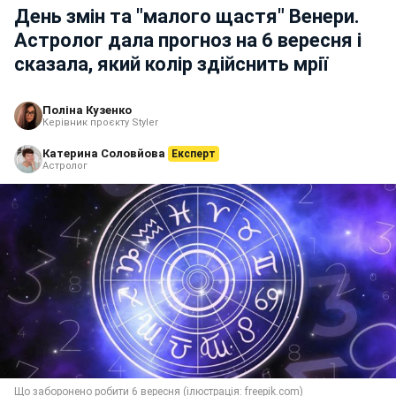
День змін та "малого щастя" Венери.
Астролог дала прогноз на 6 вересня і
сказала, який колір здійснить мрії
Поліна Кузенко
Керівник проєкту Styler
Катерина Соловйова
Експерт
Астролог
Що заборонено робити 6 вересня (ілюстрація: freepik.com)