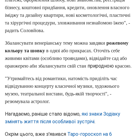
бізнесу, коштовні придбання, кредити, оновлення власного
іміджу та дизайну квартири, нові косметологічні, пластичні
та хірургічні процедури, зловживання незнайомою їжею", -
радить Соловйова.
Збалансувати венеріанську тему можна завдяки
рожевому
кольору та шовку
в одязі або прикрасах. Оточіть себе
живими квітами (особливо трояндами), відвідайте сад або
природною
оранжерею аби збалансувати свій стан
красою.
"Утримайтесь від романтики, натомість приділіть час
відвідуванню концерту класичної музики, художнього
музею, театральної вистави, будь-якій творчості", -
резюмувала астролог.
Нагадаємо, раніше стало відомо,
які знаки Зодіаку
змінять життя після особливої зустрічі
.
Окрім цього, вже з'явився
Таро-гороскоп на 6