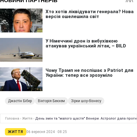
Джастін Бібер
Вікторія Бекхем
Зірки шоу-бізнесу
Головна
›
Життя
›
День змін та "малого щастя" Венери. Астролог дала прогно
ЖИТТЯ
06 вересня 2024 · 08:25