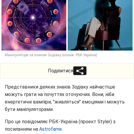
Маніпулятори за знаком Зодіаку (колаж: РБК-Україна)
Поділитися
Представники деяких знаків Зодіаку найчастіше
можуть грати на почуттях оточуючих. Вони, ніби
енергетичні вампіри, "живляться" емоціями і можуть
бути маніпуляторами.
Про це повідомляє РБК-Україна (проект Styler) з
посиланням на
Astrofame
.