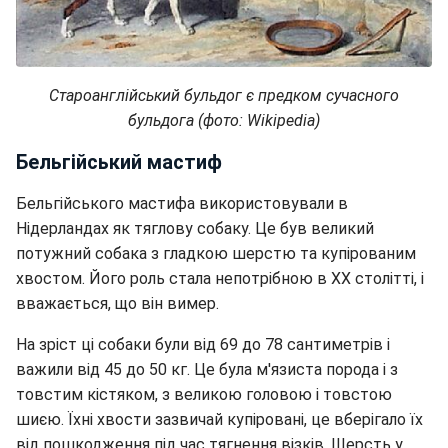
Староанглійський бульдог є предком сучасного
бульдога (фото: Wikipedia)
Бельгійський мастиф
Бельгійського мастифа використовували в
Нідерландах як тяглову собаку. Це був великий
потужний собака з гладкою шерстю та купірованим
хвостом. Його роль стала непотрібною в ХХ столітті, і
вважається, що він вимер.
На зріст ці собаки були від 69 до 78 сантиметрів і
важили від 45 до 50 кг. Це була м'язиста порода і з
товстим кістяком, з великою головою і товстою
шиєю. Їхні хвости зазвичай купіровані, це вберігало їх
від пошкодження під час тягнення візків. Шерсть у