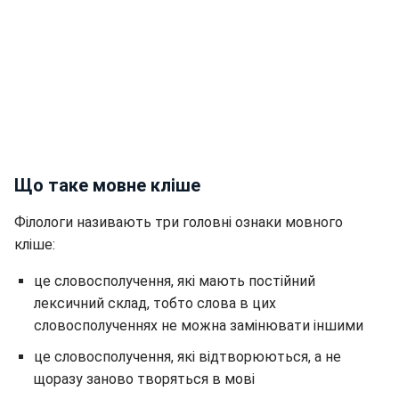
Що таке мовне кліше
Філологи називають три головні ознаки мовного
кліше:
це словосполучення, які мають постійний
лексичний склад, тобто слова в цих
словосполученнях не можна замінювати іншими
це словосполучення, які відтворюються, а не
щоразу заново творяться в мові