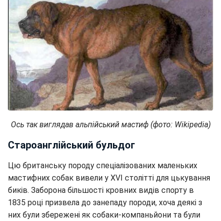
Ось так виглядав альпійський мастиф (фото: Wikipedia)
Староанглійський бульдог
Цю британську породу спеціалізованих маленьких
мастифних собак вивели у ХVI столітті для цькування
биків. Заборона більшості кровних видів спорту в
1835 році призвела до занепаду породи, хоча деякі з
них були збережені як собаки-компаньйони та були