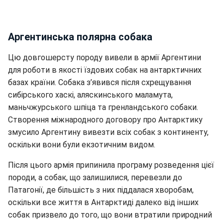
Аргентинська полярна собака
Цю довгошерсту породу вивели в армії Аргентини
для роботи в якості їздових собак на антарктичних
базах країни. Собака з’явився після схрещування
сибірського хаскі, аляскинського маламута,
маньчжурського шпіца та гренландського собаки.
Створення міжнародного договору про Антарктику
змусило Аргентину вивезти всіх собак з континенту,
оскільки вони були екзотичним видом.
Після цього армія припинила програму розведення цієї
породи, а собак, що залишилися, перевезли до
Патагонії, де більшість з них піддалася хворобам,
оскільки все життя в Антарктиді далеко від інших
собак призвело до того, що вони втратили природний