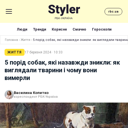
rbc.ua
Люди
Тренди
Корисне
Смачно
Гороскопи
Головна
›
Життя
›
5 порід собак, які назавжди зникли: як виглядали тварин
ЖИТТЯ
17 березня 2024 · 10:33
5 порід собак, які назавжди зникли: як
виглядали тварини і чому вони
вимерли
Василина Копитко
кореспондент РБК-Україна