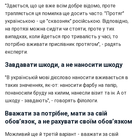
"Здається, що це вже всім добре відомо, проте
трапляється ця помилка ще досить часто. "Протяг"
українською - це "сквозняк" російською. Відповідно,
на протязі можна сидіти чи стояти, проте у тих
випадках, коли йдеться про тривалість у часі, то
потрібно вживати прислівник протягом", - радять
експерти.
Завдавати шкоди, а не наносити шкоду
"В українській мові дієслово наносити вживається в
таких значеннях, як-от: наносити фарбу на папір,
понаносили бруду на килим, нанесли візит та ін. А от
шкоду - завдають", - говорять філологи.
Вважати за потрібне, мати за свій
обов’язок, а не рахувати своїм обов’язком
Можливий ще й третій варіант - вважати за свій