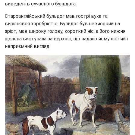
виведені в сучасного бульдога.
Староанглійський бульдог мав гострі вуха та
вирізнявся хоробрістю. Бульдог був невисокий на
зріст, мав широку голову, короткий ніс, а його нижня
щелепа виступала за верхню, що надало йому лютий і
неприємний вигляд.