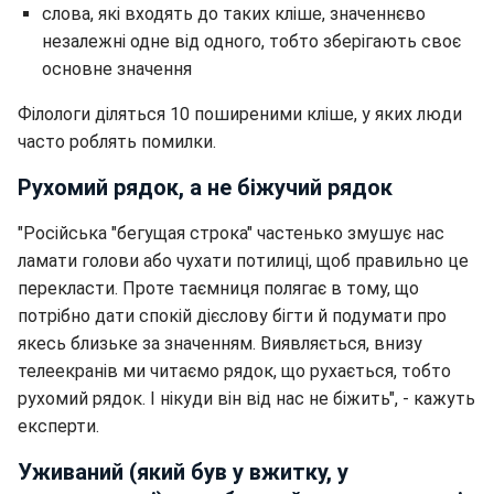
слова, які входять до таких кліше, значеннєво
незалежні одне від одного, тобто зберігають своє
основне значення
Філологи діляться 10 поширеними кліше, у яких люди
часто роблять помилки.
Рухомий рядок, а не біжучий рядок
"Російська "бегущая строка" частенько змушує нас
ламати голови або чухати потилиці, щоб правильно це
перекласти. Проте таємниця полягає в тому, що
потрібно дати спокій дієслову бігти й подумати про
якесь близьке за значенням. Виявляється, внизу
телеекранів ми читаємо рядок, що рухається, тобто
рухомий рядок. І нікуди він від нас не біжить", - кажуть
експерти.
Уживаний (який був у вжитку, у