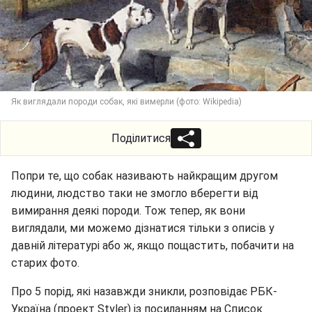
Як виглядали породи собак, які вимерли (фото: Wikipedia)
Поділитися
Попри те, що собак називають найкращим другом
людини, людство таки не змогло вберегти від
вимирання деякі породи. Тож тепер, як вони
виглядали, ми можемо дізнатися тільки з описів у
давній літературі або ж, якщо пощастить, побачити на
старих фото.
Про 5 порід, які назавжди зникли, розповідає РБК-
Україна (проект Styler) із посиланням на Список