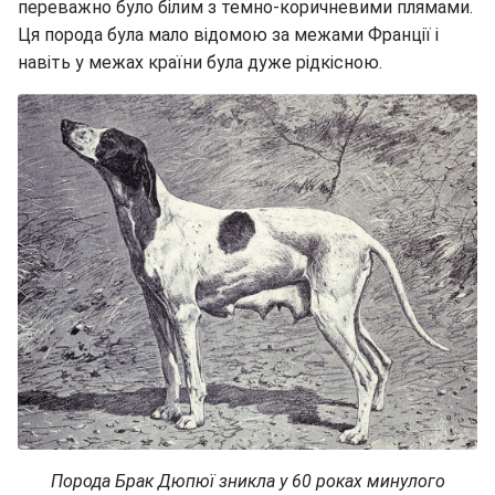
переважно було білим з темно-коричневими плямами.
Ця порода була мало відомою за межами Франції і
навіть у межах країни була дуже рідкісною.
Порода Брак Дюпюї зникла у 60 роках минулого