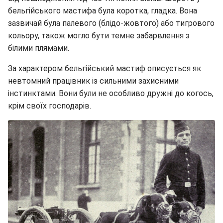
бельгійського мастифа була коротка, гладка. Вона
зазвичай була палевого (блідо-жовтого) або тигрового
кольору, також могло бути темне забарвлення з
білими плямами.
За характером бельгійський мастиф описується як
невтомний працівник із сильними захисними
інстинктами. Вони були не особливо дружні до когось,
крім своїх господарів.