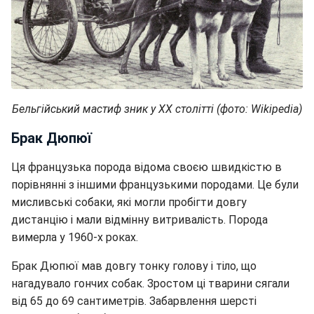
Бельгійський мастиф зник у ХХ столітті (фото: Wikipedia)
Брак Дюпюї
Ця французька порода відома своєю швидкістю в
порівнянні з іншими французькими породами. Це були
мисливські собаки, які могли пробігти довгу
дистанцію і мали відмінну витривалість. Порода
вимерла у 1960-х роках.
Брак Дюпюї мав довгу тонку голову і тіло, що
нагадувало гончих собак. Зростом ці тварини сягали
від 65 до 69 сантиметрів. Забарвлення шерсті