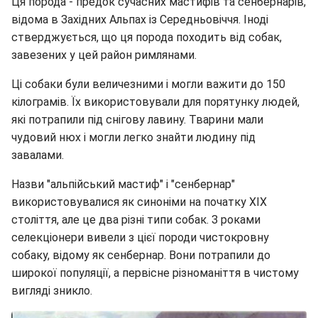
Ця порода - предок сучасних мастифів та сенбернарів,
відома в Західних Альпах із Середньовіччя. Іноді
стверджується, що ця порода походить від собак,
завезених у цей район римлянами.
Ці собаки були величезними і могли важити до 150
кілограмів. Їх використовували для порятунку людей,
які потрапили під снігову лавину. Тварини мали
чудовий нюх і могли легко знайти людину під
завалами.
Назви "альпійський мастиф" і "сенбернар"
використовувалися як синоніми на початку ХІХ
століття, але це два різні типи собак. З роками
селекціонери вивели з цієї породи чистокровну
собаку, відому як сенбернар. Вони потрапили до
широкої популяції, а первісне різноманіття в чистому
вигляді зникло.