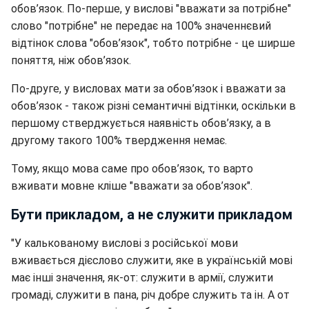
обов’язок. По-перше, у вислові "вважати за потрібне"
слово "потрібне" не передає на 100% значеннєвий
відтінок слова "обов’язок", тобто потрібне - це ширше
поняття, ніж обов’язок.
По-друге, у висловах мати за обов’язок і вважати за
обов’язок - також різні семантичні відтінки, оскільки в
першому стверджується наявність обов’язку, а в
другому такого 100% твердження немає.
Тому, якщо мова саме про обов’язок, то варто
вживати мовне кліше "вважати за обов’язок".
Бути прикладом, а не служити прикладом
"У калькованому вислові з російської мови
вживається дієслово служити, яке в українській мові
має інші значення, як-от: служити в армії, служити
громаді, служити в пана, річ добре служить та ін. А от