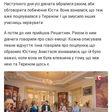
Наступного дня усі дівчата зібралися разом, аби
обговорити побачення Юсти. Вона зізналася, що теж
вже поцілувалася з Тереном. І це змусило інших
учасниць нервувати.
А потім до них прийшов Решетник. Разом із ним
дівчата говорили про свої емоції. Кожна описувала
певне відчуття. Інна говорила про поцілунки, що
образило Юстину. Анастасія зізнавалася, що їй було
важко, коли вона не була впевнена у тому, що між
нею та Тереном щось є.