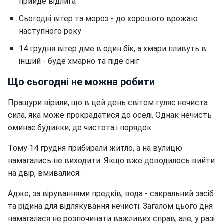
прийде відлига
Сьогодні вітер та мороз - до хорошого врожаю
наступного року
14 грудня вітер дме в один бік, а хмари пливуть в
інший - буде хмарно та піде сніг
Що сьогодні не можна робити
Пращури вірили, що в цей день світом гуляє нечиста
сила, яка може прокрадатися до оселі. Однак нечисть
оминає будинки, де чистота і порядок.
Тому 14 грудня прибирали житло, а на вулицю
намагались не виходити. Якщо вже доводилось вийти
на двір, вмивалися.
Адже, за віруваннями предків, вода - сакральний засіб
та рідина для відлякування нечисті. Загалом цього дня
намагалася не розпочинати важливих справ, але, у разі