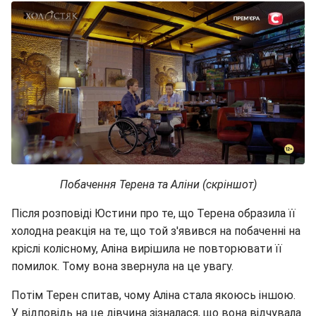
Побачення Терена та Аліни (скріншот)
Після розповіді Юстини про те, що Терена образила її
холодна реакція на те, що той з'явився на побаченні на
кріслі колісному, Аліна вирішила не повторювати її
помилок. Тому вона звернула на це увагу.
Потім Терен спитав, чому Аліна стала якоюсь іншою.
У відповідь на це дівчина зізналася, що вона відчувала