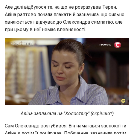
Але далі відбулося те, на що не розрахував Терен.
Аліна раптово почала плакати й зазначила, що сильно
хвилюється і відчуває до Олександра симпатію, але
при цьому в неї немає впевненості.
Аліна заплакала на "Холостяку" (скріншот)
Сам Олександр розгубився. Він намагався заспокоїти
Аліну, а потім її поцілував. Побачення, зазначила потім