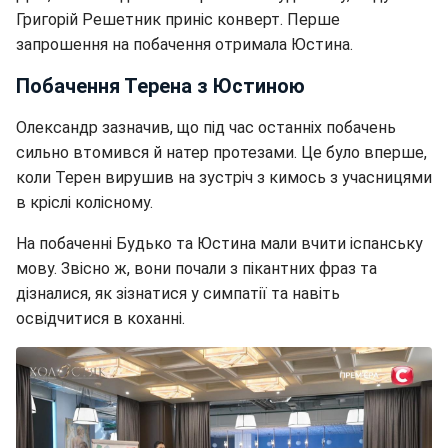
Григорій Решетник приніс конверт. Перше
запрошення на побачення отримала Юстина.
Побачення Терена з Юстиною
Олександр зазначив, що під час останніх побачень
сильно втомився й натер протезами. Це було вперше,
коли Терен вирушив на зустріч з кимось з учасницями
в кріслі колісному.
На побаченні Будько та Юстина мали вчити іспанську
мову. Звісно ж, вони почали з пікантних фраз та
дізналися, як зізнатися у симпатії та навіть
освідчитися в коханні.