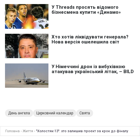
День ангела
Церковний календар
Свята
Головна
›
Життя
›
"Холостяк-13": хто залишив проект за крок до фіналу