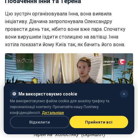
Побачення Інни та Терена
Цю зустріч організовувала Інна, вона виявила
ініціативу. Дівчина запропонувала Олександру
провести день так, нібито вони вже пара. Спочатку
вони вирушили їздити столицею на автівці. Інна
хотіла показати йому Київ так, як бачить його вона.
🍪
Ми використовуємо cookie
✕
Ми використовуємо файли cookie для аналізу трафіку та
персоналізації контенту. Прочитайте нашу Політику
конфіденційності.
Детальніше
Відхилити
Прийняти всі
Терен на "Холостяку" (скріншот)