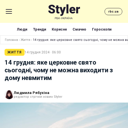
rbc.ua
Люди
Тренди
Корисне
Смачно
Гороскопи
Головна
›
Життя
›
14 грудня: яке церковне свято сьогодні, чому не можна 
ЖИТТЯ
14 грудня 2024 · 06:00
14 грудня: яке церковне свято
сьогодні, чому не можна виходити з
дому невмитим
Людмила Рябухіна
редактор стрічки новин Styler