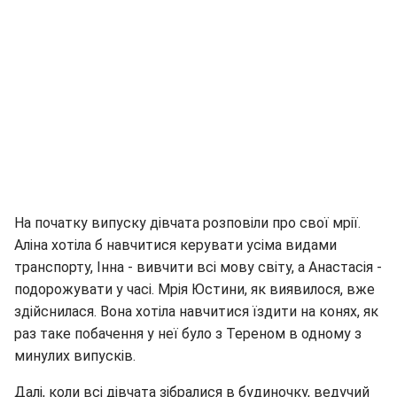
На початку випуску дівчата розповіли про свої мрії.
Аліна хотіла б навчитися керувати усіма видами
транспорту, Інна - вивчити всі мову світу, а Анастасія -
подорожувати у часі. Мрія Юстини, як виявилося, вже
здійснилася. Вона хотіла навчитися їздити на конях, як
раз таке побачення у неї було з Тереном в одному з
минулих випусків.
Далі, коли всі дівчата зібралися в будиночку, ведучий