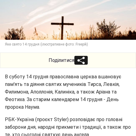
Яке свято 14 грудня (ілюстративне фото: Freepik)
Поділитися
В суботу 14 грудня православна церква вшановує
пам'ять та діяння святих мучеників Тирса, Левкія,
Филимона, Аполлонія, Калиніка, а також Аріана та
Феотиха. За старим календарем 14 грудня - День
пророка Наума.
РБК-Україна (проєкт Styler) розповідає про головні
заборони дня, народні прикмети і традиції, а також про
те, хто сьогодні святкує день ангела.