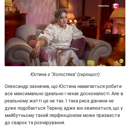
Юстина з "Холостяка" (скріншот)
Олександр зазначив, що Юстина намагається робити
все максимально ідеально і чекає досконалості. Але в
реальному житті це не так. І така риса дівчини не
дуже подобається Терену, адже він хвилюється, що у
майбутньому такий перфекціонізм може призвести
до сварок та розчарування.