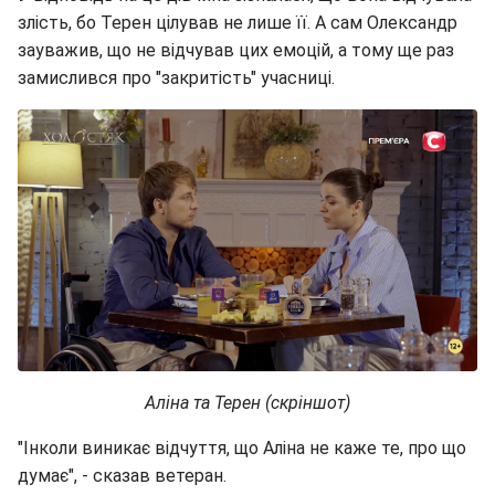
злість, бо Терен цілував не лише її. А сам Олександр
зауважив, що не відчував цих емоцій, а тому ще раз
замислився про "закритість" учасниці.
Аліна та Терен (скріншот)
"Інколи виникає відчуття, що Аліна не каже те, про що
думає", - сказав ветеран.