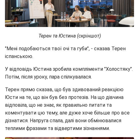
Терен та Юстина (скріншот)
"Мені подобаються твої очі та губи", - сказав Терен
іспанською.
У відповідь Юстина зробила компліменти "Холостяку".
Потім, після уроку, пара спілкувалася.
Терен прямо сказав, що був здивований реакцією
Юсти на те, що він був без протезів. На що дівчина
відповіла, що не знає, як правильно питати та
коментувати цю тему, але дуже хоче більше про все
дізнатися. Напруга спала, далі вони обмінювалися
теплими фразами та відвертими зізнаннями.