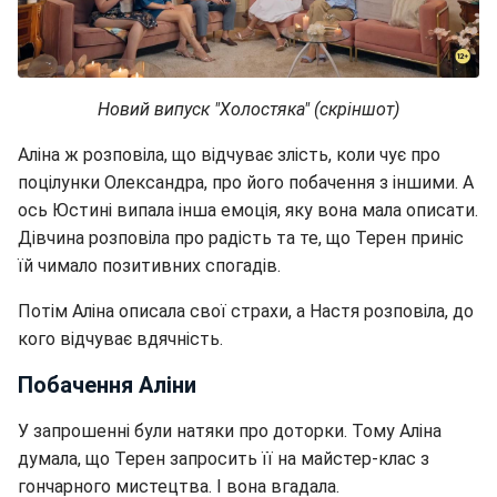
Новий випуск "Холостяка" (скріншот)
Аліна ж розповіла, що відчуває злість, коли чує про
поцілунки Олександра, про його побачення з іншими. А
ось Юстині випала інша емоція, яку вона мала описати.
Дівчина розповіла про радість та те, що Терен приніс
їй чимало позитивних спогадів.
Потім Аліна описала свої страхи, а Настя розповіла, до
кого відчуває вдячність.
Побачення Аліни
У запрошенні були натяки про доторки. Тому Аліна
думала, що Терен запросить її на майстер-клас з
гончарного мистецтва. І вона вгадала.