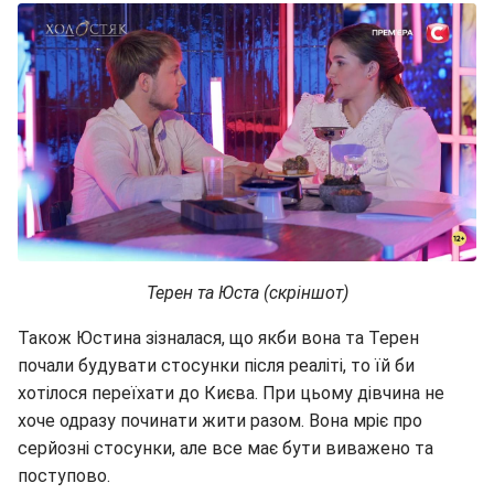
Терен та Юста (скріншот)
Також Юстина зізналася, що якби вона та Терен
почали будувати стосунки після реаліті, то їй би
хотілося переїхати до Києва. При цьому дівчина не
хоче одразу починати жити разом. Вона мріє про
серйозні стосунки, але все має бути виважено та
поступово.