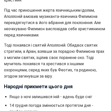
християн.
Під час приношення жертв язичницьким ідолам,
Аполлоній вмовив музиканта-язичника Филимона
перевдягнутися в його вбрання для поклоніння. Але
неочікувано Филимон висповідав себе християнином
перед язичниками.
Тоді покаявся і святий Аполлоній. Обидвох святих
стратили, а Аріан, взявши за порадою Филимона прах
з могили святих, зцілив своє поранене око. Тоді
мучитель покаявся та хрестився з іншими
охоронцями, серед яких був Феотих, та родиною,
згодом загинувши за віру.
Народні прикмети цього дня
Якщо з ночі залишився іній - вдень буде сніг
14 грудня погода змінюється протягом дня -