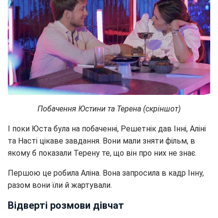
Побачення Юстини та Терена (скріншот)
І поки Юста була на побаченні, Решетнік дав Інні, Аліні
та Насті цікаве завдання. Вони мали зняти фільм, в
якому б показали Терену те, що він про них не знає.
Першою це робила Аліна. Вона запросила в кадр Інну,
разом вони їли й жартували.
Відверті розмови дівчат