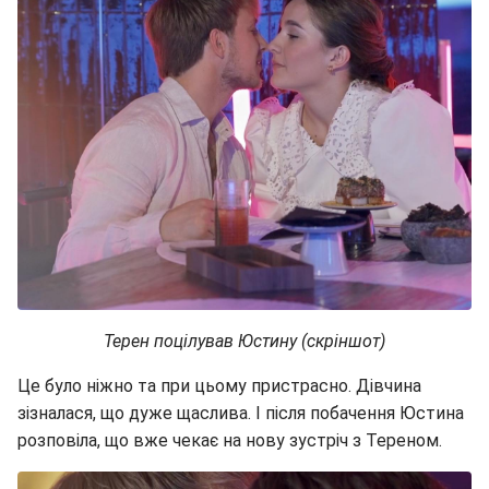
Терен поцілував Юстину (скріншот)
Це було ніжно та при цьому пристрасно. Дівчина
зізналася, що дуже щаслива. І після побачення Юстина
розповіла, що вже чекає на нову зустріч з Тереном.