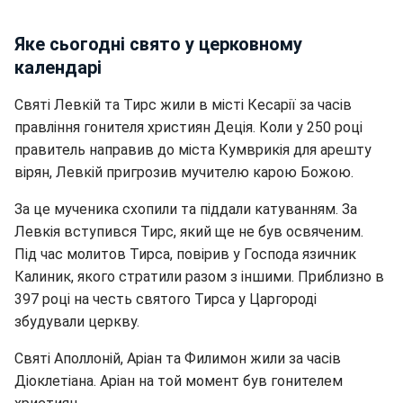
Яке сьогодні свято у церковному
календарі
Святі Левкій та Тирс жили в місті Кесарії за часів
правління гонителя християн Деція. Коли у 250 році
правитель направив до міста Кумврикія для арешту
вірян, Левкій пригрозив мучителю карою Божою.
За це мученика схопили та піддали катуванням. За
Левкія вступився Тирс, який ще не був освяченим.
Під час молитов Тирса, повірив у Господа язичник
Калиник, якого стратили разом з іншими. Приблизно в
397 році на честь святого Тирса у Царгороді
збудували церкву.
Святі Аполлоній, Аріан та Филимон жили за часів
Діоклетіана. Аріан на той момент був гонителем