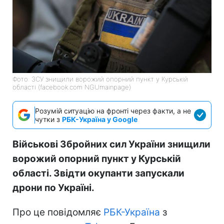
Фото: ЗСУ знищили ворожий опорний пункт у Курській
області (facebook.com NGUmainpage)
Розумій ситуацію на фронті через факти, а не
чутки з
РБК-Україна у Google
Військові Збройних сил України знищили
ворожий опорний пункт у Курській
області. Звідти окупанти запускали
дрони по Україні.
Про це повідомляє
РБК-Україна
з