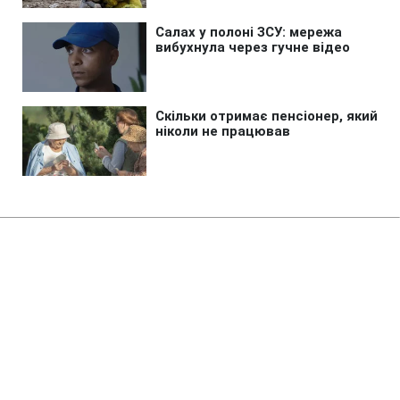
Головна
»
Новини
»
Політика
Глава Пентагону пояснив свої
різкі заяви про Україну та
завершення війни
20:36 14.02.2025 Пт
2 хв