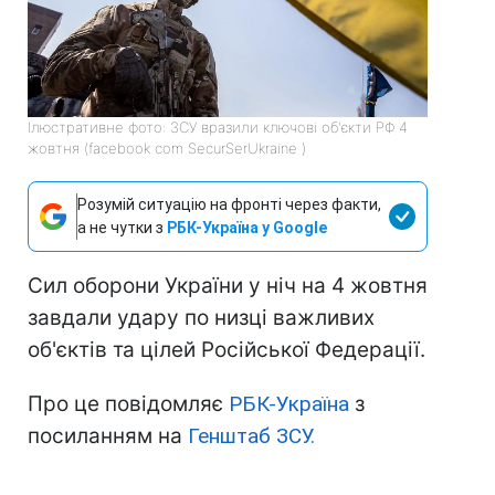
Ілюстративне фото: ЗСУ вразили ключові об'єкти РФ 4
жовтня (facebook com SecurSerUkraine )
Розумій ситуацію на фронті через факти,
а не чутки з
РБК-Україна у Google
Сил оборони України у ніч на 4 жовтня
завдали удару по низці важливих
об'єктів та цілей Російської Федерації.
Про це повідомляє
РБК-Україна
з
посиланням на
Генштаб ЗСУ.