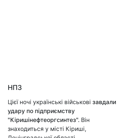
НПЗ
Цієї ночі українські військові
завдали
удару по підприємству
"Кіришінефтеоргсинтез".
Він
знаходиться у місті Кіриші,
Ленінградської області.