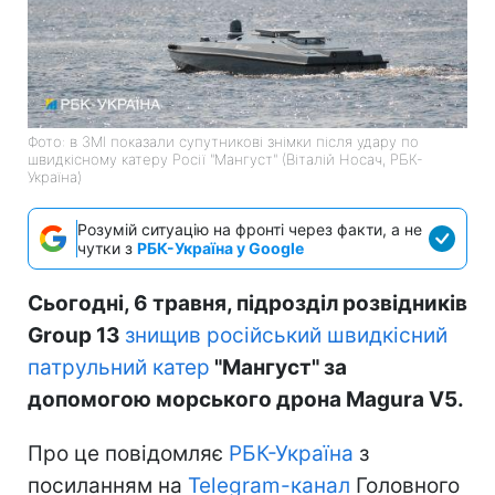
Фото: в ЗМІ показали супутникові знімки після удару по
швидкісному катеру Росії "Мангуст" (Віталій Носач, РБК-
Україна)
Розумій ситуацію на фронті через факти, а не
чутки з
РБК-Україна у Google
Сьогодні, 6 травня, підрозділ розвідників
Group 13
знищив російський швидкісний
патрульний катер
"Мангуст" за
допомогою морського дрона Magura V5.
Про це повідомляє
РБК-Україна
з
посиланням на
Telegram-канал
Головного