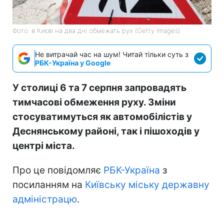
Фото: в Києві на два дні обмежать рух (Getty Images)
Не витрачай час на шум! Читай тільки суть з
РБК-Україна у Google
У столиці 6 та 7 серпня запровадять
тимчасові обмеження руху. Зміни
стосуватимуться як автомобілістів у
Деснянському районі, так і пішоходів у
центрі міста.
Про це повідомляє
РБК-Україна
з
посиланням на
Київську міську державну
адміністрацю
.