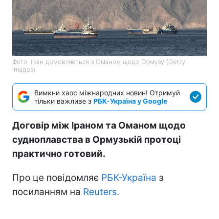
Фото: Іран домовляється з Оманом щодо Ормузу (Getty
Images)
Вимкни хаос міжнародних новин! Отримуй
тільки важливе з
РБК-Україна у Google
Договір між Іраном та Оманом щодо
судноплавства в Ормузькій протоці
практично готовий.
Про це повідомляє
РБК-Україна
з
посиланням на
Reuters.