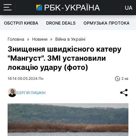
UA
ОБСТРІЛ КИЄВА
DRONE DEALS
ОРМУЗЬКА ПРОТОКА
Головна
»
Новини
»
Війна в Україні
Знищення швидкісного катеру
"Мангуст". ЗМІ установили
локацію удару (фото)
16:14 06.05.2024 Пн
2 хв
СЕРГІЙ ПИШКІН