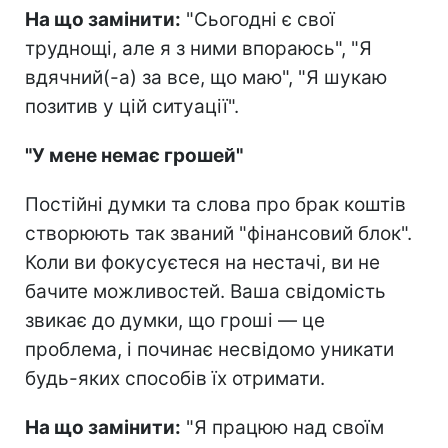
На що замінити:
"Сьогодні є свої
труднощі, але я з ними впораюсь", "Я
вдячний(-а) за все, що маю", "Я шукаю
позитив у цій ситуації".
"У мене немає грошей"
Постійні думки та слова про брак коштів
створюють так званий "фінансовий блок".
Коли ви фокусуєтеся на нестачі, ви не
бачите можливостей. Ваша свідомість
звикає до думки, що гроші — це
проблема, і починає несвідомо уникати
будь-яких способів їх отримати.
На що замінити:
"Я працюю над своїм