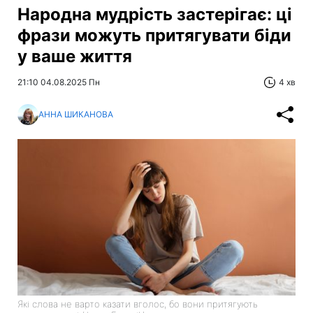
Народна мудрість застерігає: ці
фрази можуть притягувати біди
у ваше життя
21:10 04.08.2025 Пн
4 хв
АННА ШИКАНОВА
Які слова не варто казати вголос, бо вони притягують