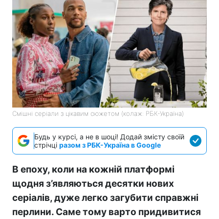
Смішні серіали з цікавим сюжетом (колаж: РБК-Україна)
Будь у курсі, а не в шоці! Додай змісту своїй
стрічці
разом з РБК-Україна в Google
В епоху, коли на кожній платформі
щодня з’являються десятки нових
серіалів, дуже легко загубити справжні
перлини. Саме тому варто придивитися