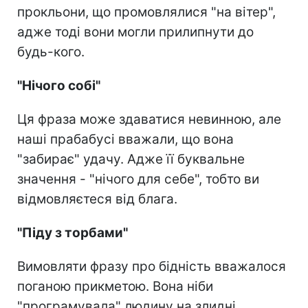
прокльони, що промовлялися "на вітер",
адже тоді вони могли прилипнути до
будь-кого.
"Нічого собі"
Ця фраза може здаватися невинною, але
наші прабабусі вважали, що вона
"забирає" удачу. Адже її буквальне
значення - "нічого для себе", тобто ви
відмовляєтеся від блага.
"Піду з торбами"
Вимовляти фразу про бідність вважалося
поганою прикметою. Вона ніби
"програмувала" людину на злидні.