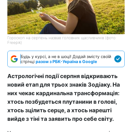
Гороскоп на серпень назвав головних щасливчиків (фото:
Freepik)
Будь у курсі, а не в шоці! Додай змісту своїй
стрічці
разом з РБК-Україна в Google
Астрологічні події серпня відкривають
новий етап для трьох знаків Зодіаку. На
них чекає кардинальна трансформація:
хтось позбудеться плутанини в голові,
хтось зцілить серце, а хтось нарешті
вийде з тіні та заявить про себе світу.