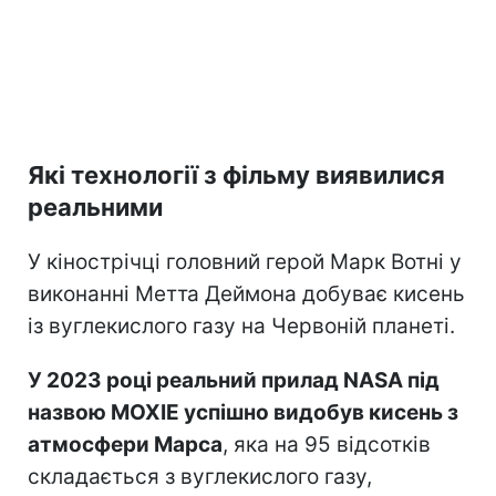
Які технології з фільму виявилися
реальними
У кінострічці головний герой Марк Вотні у
виконанні Метта Деймона добуває кисень
із вуглекислого газу на Червоній планеті.
У 2023 році реальний прилад NASA під
назвою MOXIE успішно видобув кисень з
атмосфери Марса
, яка на 95 відсотків
складається з вуглекислого газу,