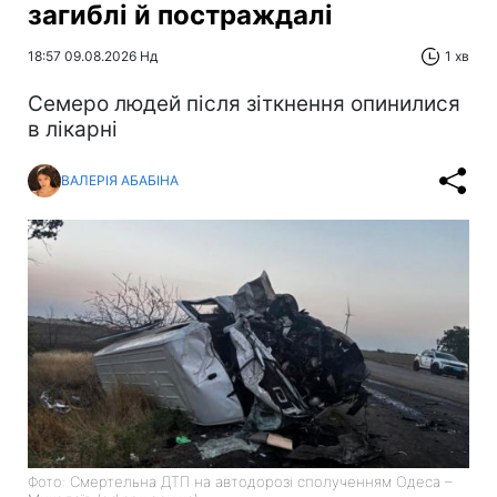
загиблі й постраждалі
18:57 09.08.2026 Нд
1 хв
Cемеро людей після зіткнення опинилися
в лікарні
ВАЛЕРІЯ АБАБІНА
Фото: Смертельна ДТП на автодорозі сполученням Одеса –