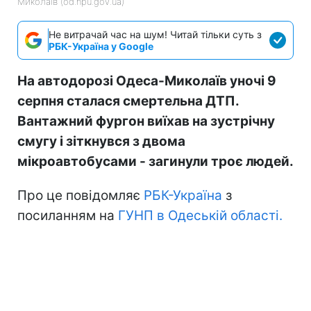
Миколаїв (od.npu.gov.ua)
Не витрачай час на шум! Читай тільки суть з
РБК-Україна у Google
На автодорозі Одеса-Миколаїв уночі 9
серпня сталася смертельна ДТП.
Вантажний фургон виїхав на зустрічну
смугу і зіткнувся з двома
мікроавтобусами - загинули троє людей.
Про це повідомляє
РБК-Україна
з
посиланням на
ГУНП в Одеській області.