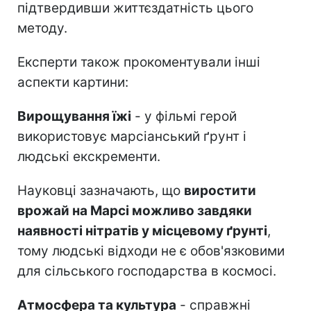
підтвердивши життєздатність цього
методу.
Експерти також прокоментували інші
аспекти картини:
Вирощування їжі
- у фільмі герой
використовує марсіанський ґрунт і
людські екскременти.
Науковці зазначають, що
виростити
врожай на Марсі можливо завдяки
наявності нітратів у місцевому ґрунті
,
тому людські відходи не є обов'язковими
для сільського господарства в космосі.
Атмосфера та культура
- справжні