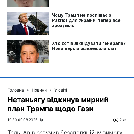
Головна
»
Новини
»
У світі
Нетаньягу відкинув мирний
план Трампа щодо Гази
19:30 09.08.2026 Нд
2 хв
Тель-Авів озвучив безапеляційну вимогу