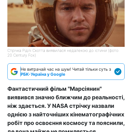
Стрічка Рідлі Скотта виявилася недалекою до істини (фото:
20 Century Fox)
Не витрачай час на шум! Читай тільки суть з
РБК-Україна у Google
Фантастичний фільм "Марсіянин"
виявився значно ближчим до реальності,
ніж здається. У NASA стрічку назвали
однією з найточніших кінематографічних
робіт про освоєння космосу та пояснили,
де вона майже не помиляється.