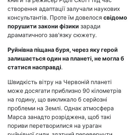
книги та режисер Рідлі Скотт під час
створення адаптації залучали наукових
консультантів. Проте їм довелося
свідомо
порушити закони фізики
заради
драматичного зав'язку сюжету.
Руйнівна піщана буря, через яку герой
залишається один на планеті, не могла б
статися насправді
.
Швидкість вітру на Червоній планеті
може досягати приблизно 90 кілометрів
на годину, що викликало б серйозні
проблеми на Землі. Однак атмосфера
Марса занадто розріджена, щоб такі
пориви перетворилися на ураган
руйнівної сили, здатний перевернути