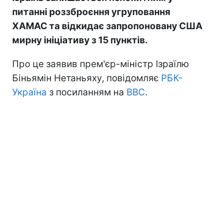
питанні роззброєння угруповання
ХАМАС та відкидає запропоновану США
мирну ініціативу з 15 пунктів.
Про це заявив прем'єр-міністр Ізраїлю
Біньямін Нетаньяху, повідомляє
РБК-
Україна
з посиланням на
BBC
.