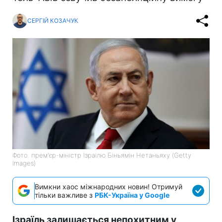
СЕРГІЙ КОЗАЧУК
Фото: прем'єр-міністр Ізраїлю Біньямін Нетаньяху (Getty
Images)
Вимкни хаос міжнародних новин! Отримуй
тільки важливе з
РБК-Україна у Google
Ізраїль залишається непохитним у