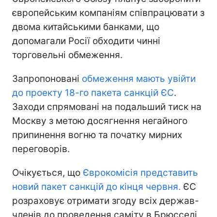
європейським компаніям співпрацювати з
двома китайськими банками, що
допомагали Росії обходити чинні
торговельні обмеження.
Запропоновані
обмеження мають увійти
до проекту 18-го пакета санкцій ЄС
.
Заходи спрямовані на подальший тиск на
Москву з метою досягнення негайного
припинення вогню та початку мирних
переговорів.
Очікується, що
Єврокомісія представить
новий пакет санкцій до кінця червня.
ЄС
розраховує отримати згоду всіх держав-
членів до проведення саміту в Брюсселі