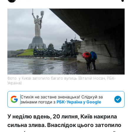
Фото: у Києві затопило багато вулиць (Віталій Носач, РБК-
Україна)
Стихія не застане зненацька! Слідкуй за
змінами погоди з
РБК-Україна у Google
У неділю вдень, 20 липня, Київ накрила
сильна злива. Внаслідок цього затопило