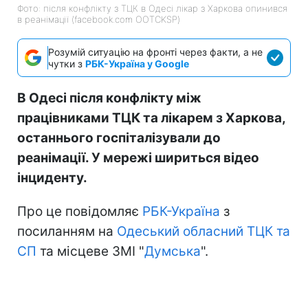
Фото: після конфлікту з ТЦК в Одесі лікар з Харкова опинився
в реанімації (facebook.com OOTCKSP)
Розумій ситуацію на фронті через факти, а не
чутки з
РБК-Україна у Google
В Одесі після конфлікту між
працівниками ТЦК та лікарем з Харкова,
останнього госпіталізували до
реанімації. У мережі шириться відео
інциденту.
Про це повідомляє
РБК-Україна
з
посиланням на
Одеський обласний ТЦК та
СП
та місцеве ЗМІ "
Думська
".