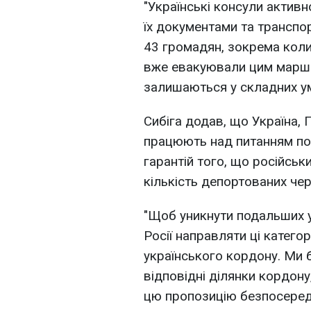
"Українські консули актив
їх документами та транспо
43 громадян, зокрема коли
вже евакуювали цим маршр
залишаються у складних умо
Сибіга додав, що Україна, 
працюють над питанням по
гарантій того, що російсь
кількість депортованих че
"Щоб уникнути подальших 
Росії направляти ці катего
українського кордону. Ми б
відповідні ділянки кордон
цю пропозицію безпосередн