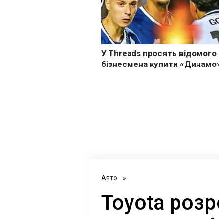
Авто
»
Toyota роз