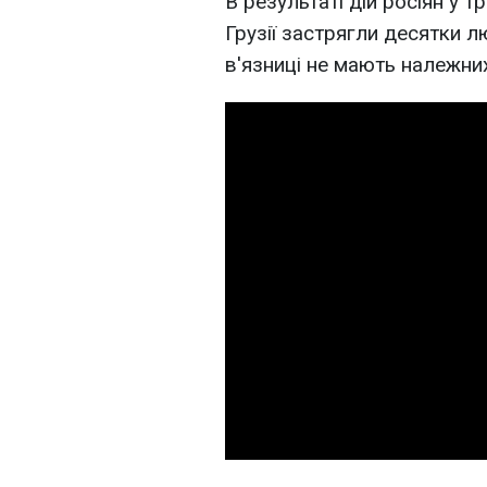
В результаті дій росіян у 
Грузії застрягли десятки л
в'язниці не мають належни