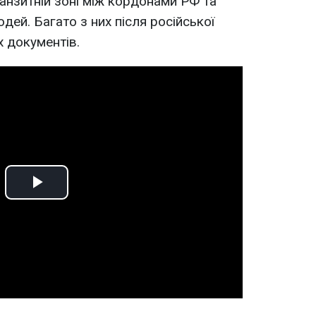
транзитній зоні між кордонами РФ та
юдей. Багато з них після російської
х документів.
Play
Video