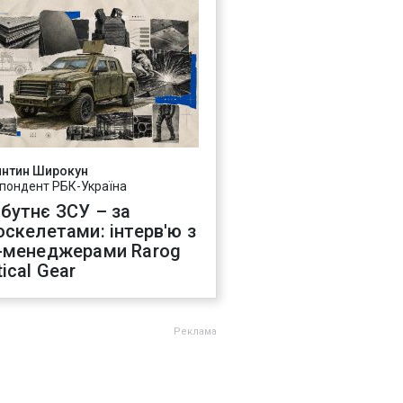
янтин Широкун
пондент РБК-Україна
бутнє ЗСУ – за
оскелетами: інтерв'ю з
-менеджерами Rarog
ical Gear