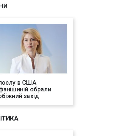
НИ
послу в США
фанішиній обрали
обіжний захід
ІТИКА