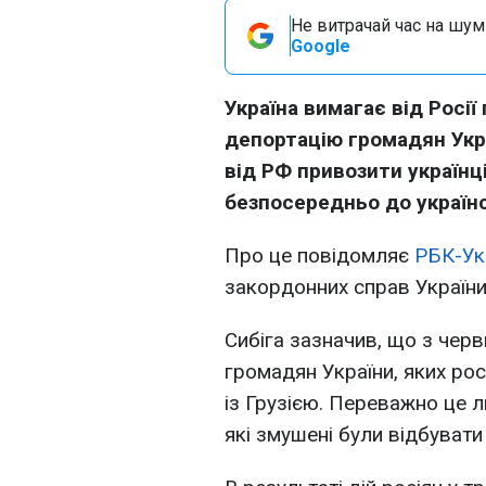
Не витрачай час на шум!
Google
Україна вимагає від Росі
депортацію громадян Украї
від РФ привозити українц
безпосередньо до україн
Про це повідомляє
РБК-Ук
закордонних справ України А
Сибіга зазначив, що з черв
громадян України, яких ро
із Грузією. Переважно це л
які змушені були відбувати