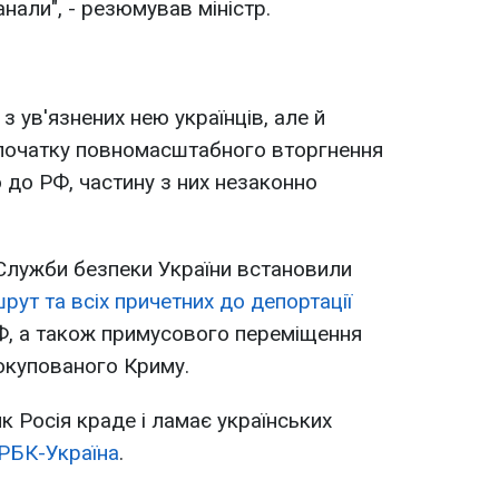
нали", - резюмував міністр.
з ув'язнених нею українців, але й
З початку повномасштабного вторгнення
 до РФ, частину з них незаконно
Служби безпеки України встановили
рут та всіх причетних до депортації
РФ, а також примусового переміщення
окупованого Криму.
к Росія краде і ламає українських
 РБК-Україна
.