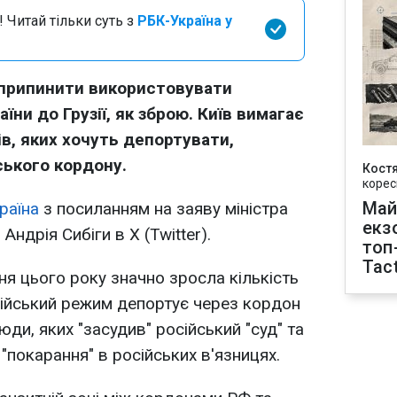
 Читай тільки суть з
РБК-Україна у
ї припинити використовувати
ни до Грузії, як зброю. Київ вимагає
ів, яких хочуть депортувати,
ського кордону.
Кост
корес
Май
раїна
з посиланням на заяву міністра
екз
ндрія Сибіги в X (Twitter).
топ
Tact
ня цього року значно зросла кількість
сійський режим депортує через кордон
юди, яких "засудив" російський "суд" та
 "покарання" в російських в'язницях.