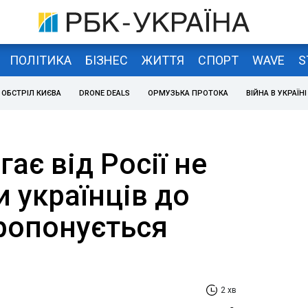
ПОЛІТИКА
БІЗНЕС
ЖИТТЯ
СПОРТ
WAVE
S
ОБСТРІЛ КИЄВА
DRONE DEALS
ОРМУЗЬКА ПРОТОКА
ВІЙНА В УКРАЇНІ
ає від Росії не
 українців до
пропонується
2 хв