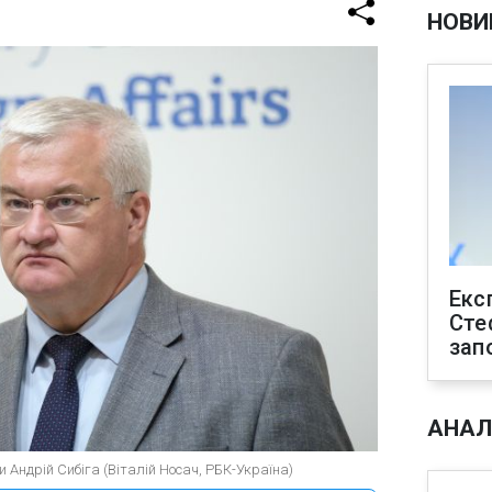
НОВИ
Екс
Сте
зап
АНАЛ
и Андрій Сибіга (Віталій Носач, РБК-Україна)