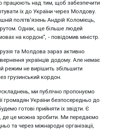
но працюють над тим, щоб забезпечити
ртувати їх до України через Молдову.
шній політв'язень Андрій Коломієць,
утом. Однак, ще більше людей
вах на кордоні", - повідомив міністр.
Грузія та Молдова зараз активно
вернення українців додому. Але немає
кий режим не вирішить збільшити
рез грузинський кордон.
ускладнень, ми публічно пропонуємо
рії громадян України безпосередньо до
удемо готові прийняти їх звідти. Є
у, де це можна зробити. Ми передаємо
ьо та через міжнародні організації,