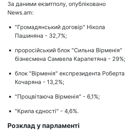
За даними екзитполу, опубліковано
News.am:
"Громадянський договір" Нікола
Пашиняна - 32,7%;
проросійський блок "Сильна Вірменія"
бізнесмена Самвела Карапетяна - 29%;
блок "Вірменія" експрезидента Роберта
Кочаряна - 13,2%;
"Процвітаюча Вірменія" - 6,1%;
"Крила єдності" - 4,6%.
Розклад у парламенті