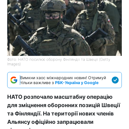
Фото: НАТО посилює оборону Фінляндії та Швеції (Getty
Images)
Вимкни хаос міжнародних новин! Отримуй
тільки важливе з
РБК-Україна у Google
НАТО розпочало масштабну операцію
для зміцнення оборонних позицій Швеції
та Фінляндії. На території нових членів
Альянсу офіційно запрацювали