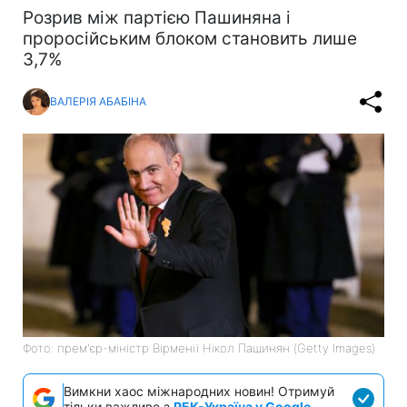
Розрив між партією Пашиняна і
проросійським блоком становить лише
3,7%
ВАЛЕРІЯ АБАБІНА
Фото: прем'єр-міністр Вірменії Нікол Пашинян (Getty Images)
Вимкни хаос міжнародних новин! Отримуй
тільки важливе з
РБК-Україна у Google