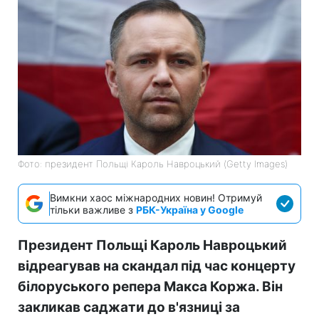
Фото: президент Польщі Кароль Навроцький (Getty Images)
Вимкни хаос міжнародних новин! Отримуй
тільки важливе з
РБК-Україна у Google
Президент Польщі Кароль Навроцький
відреагував на скандал під час концерту
білоруського репера Макса Коржа. Він
закликав саджати до в'язниці за