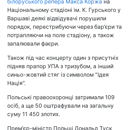
білоруського репера Макса Коржа
на
Національному стадіоні ім. К. Гурського у
Варшаві деякі відвідувачі порушили
порядок, перестрибуючи через бар’єри та
потрапляючи на поле стадіону, а також
запалювали фаєри.
Також під час концерту один з присутніх
підняв прапор УПА з тризубом, а інший
синьо-жовтий стяг із символом "Ідея
Нація".
Польські правоохоронці затримали 109
осіб, а ще 50 оштрафували на загальну
суму 11 450 злотих.
Прем'єр-міністр Польщі Дональд Туск