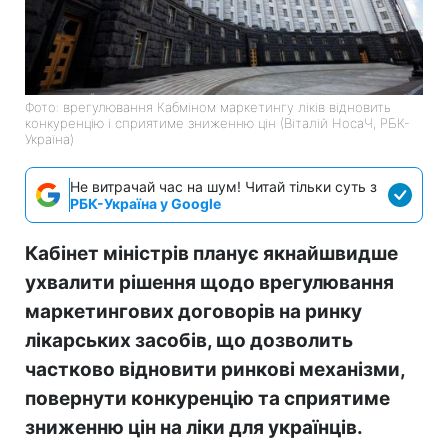
Фото: врегулювання Кабміном маркетингу ліків відновить
конкуренцію і сприятиме зниженню цін (Віталій НосаЧ, РБК-
Україна)
Не витрачай час на шум! Читай тільки суть з
РБК-Україна у Google
Кабінет міністрів планує якнайшвидше
ухвалити рішення щодо врегулювання
маркетингових договорів на ринку
лікарських засобів, що дозволить
частково відновити ринкові механізми,
повернути конкуренцію та сприятиме
зниженню цін на ліки для українців.