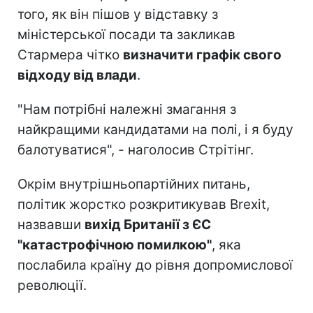
того, як він пішов у відставку з
міністерської посади та закликав
Стармера чітко
визначити графік свого
відходу від влади
.
"Нам потрібні належні змагання з
найкращими кандидатами на полі, і я буду
балотуватися", - наголосив Стрітінг.
Окрім внутрішньопартійних питань,
політик жорстко розкритикував Brexit,
назвавши
вихід Британії з ЄС
"катастрофічною помилкою"
, яка
послабила країну до рівня допромислової
революції.