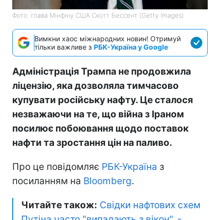
Фото: глава Мінфіну США Скотт Бессент (Getty Images)
Вимкни хаос міжнародних новин! Отримуй
тільки важливе з
РБК-Україна у Google
Адміністрація Трампа не продовжила
ліцензію, яка дозволяла тимчасово
купувати російську нафту. Це сталося
незважаючи на те, що війна з Іраном
посилює побоювання щодо поставок
нафти та зростання цін на паливо.
Про це повідомляє
РБК-Україна
з
посиланням на
Bloomberg
.
Читайте також:
Свідки нафтових схем
Путіна часто "випадають з вікон", -