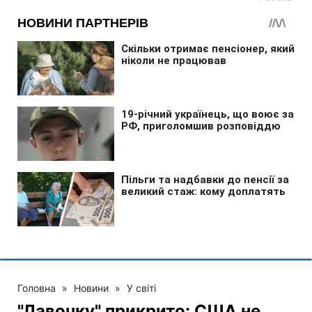
Головна
»
Новини
»
У світі
"Лавочку" прикрито: США не