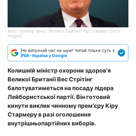
Фото: прем'єр-мініст Великох Британії Кір Стармер (Getty
Images)
Не витрачай час на шум! Читай тільки суть з
РБК-Україна у Google
Колишній міністр охорони здоров'я
Великої Британії Вес Стрітінг
балотуватиметься на посаду лідера
Лейбористської партії. Він готовий
кинути виклик чинному прем'єру Кіру
Стармеру в разі оголошення
внутрішньопартійних виборів.