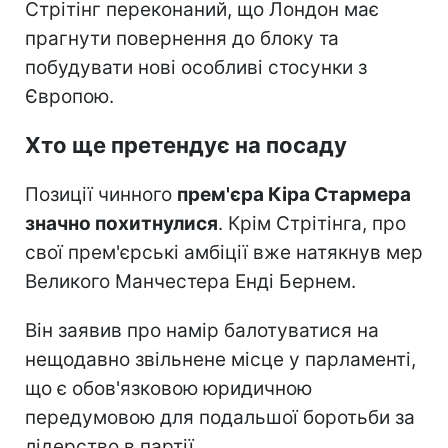
Стрітінг переконаний, що Лондон має
прагнути повернення до блоку та
побудувати нові особливі стосунки з
Європою.
Хто ще претендує на посаду
Позиції чинного
прем'єра Кіра Стармера
значно похитнулися
. Крім Стрітінга, про
свої прем'єрські амбіції вже натякнув мер
Великого Манчестера Енді Бернем.
Він заявив про намір балотуватися на
нещодавно звільнене місце у парламенті,
що є обов'язковою юридичною
передумовою для подальшої боротьби за
лідерство в партії.