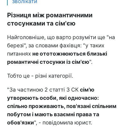
зволікати
Різниця між романтичними
стосунками та сім'єю
Найголовніше, що варто розуміти ще "на
березі", за словами фахівця: "у таких
питаннях
не ототожню
ються близькі
романтичні стосунки із сім'єю
".
Тобто це - різні категорії.
"За частиною 2 статті 3 СК
сім'ю
утворюють особи, які одночасно:
спільно проживають, пов'язані спільним
побутом і мають взаємні права та
обов'язки
", - повідомила юрист.