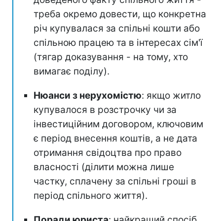
треба окремо довести, що конкретна
річ купувалася за спільні кошти або
спільною працею та в інтересах сім'ї
(тягар доказування - на тому, хто
вимагає поділу).
Нюанси з нерухомістю
: якщо житло
купувалося в розстрочку чи за
інвестиційним договором, ключовим
є період внесення коштів, а не дата
отримання свідоцтва про право
власності (ділити можна лише
частку, сплачену за спільні гроші в
період спільного життя).
Поради юриста
: найкращий спосіб