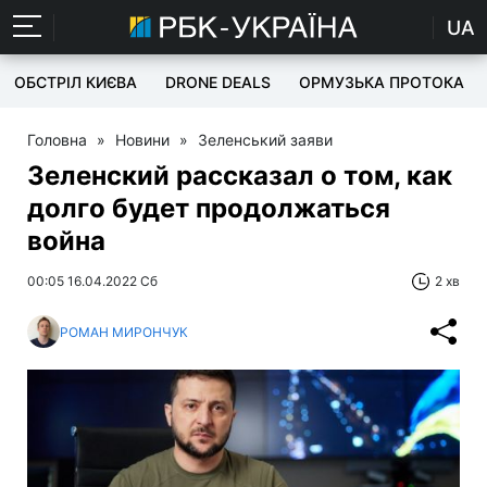
UA
ОБСТРІЛ КИЄВА
DRONE DEALS
ОРМУЗЬКА ПРОТОКА
Головна
»
Новини
»
Зеленський заяви
Зеленский рассказал о том, как
долго будет продолжаться
война
00:05 16.04.2022 Сб
2 хв
РОМАН МИРОНЧУК