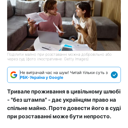
Поділити майно при розставанні можна добровільно або
через суд (фото ілюстративне: Getty Images)
Не витрачай час на шум! Читай тільки суть з
РБК-Україна у Google
Тривале проживання в цивільному шлюбі
- "без штампа" - дає українцям право на
спільне майно. Проте довести його в суді
при розставанні може бути непросто.