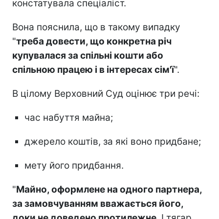
констатувала спеціаліст.
Вона пояснила, що в такому випадку
"
треба довести, що конкретна річ
купувалася за спільні кошти або
спільною працею і в інтересах сім'ї
".
В цілому Верховний Суд оцінює три речі:
час набуття майна;
джерело коштів, за які воно придбане;
мету його придбання.
"
Майно, оформлене на одного партнера,
за замовчуванням вважається його,
доки не доведено протилежне
. І тягар