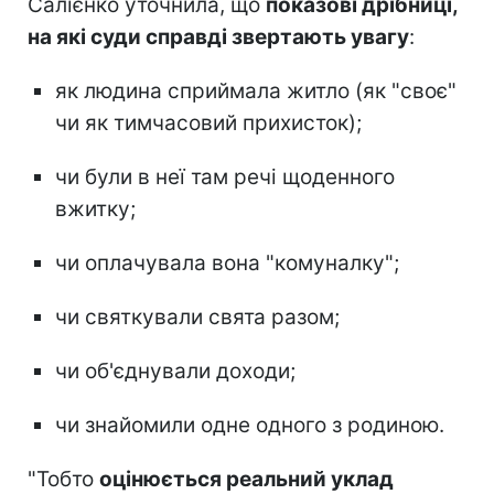
Салієнко уточнила, що
показові дрібниці,
на які суди справді звертають увагу
:
як людина сприймала житло (як "своє"
чи як тимчасовий прихисток);
чи були в неї там речі щоденного
вжитку;
чи оплачувала вона "комуналку";
чи святкували свята разом;
чи об'єднували доходи;
чи знайомили одне одного з родиною.
"Тобто
оцінюється реальний уклад