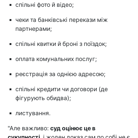
спільні фото й відео;
чеки та банківські перекази між
партнерами;
спільні квитки й броні з поїздок;
оплата комунальних послуг;
реєстрація за однією адресою;
спільні кредити чи договори (де
фігурують обидва);
листування.
"Але важливо:
суд оцінює це в
сукупності
, і жоден доказ сам по собі не є