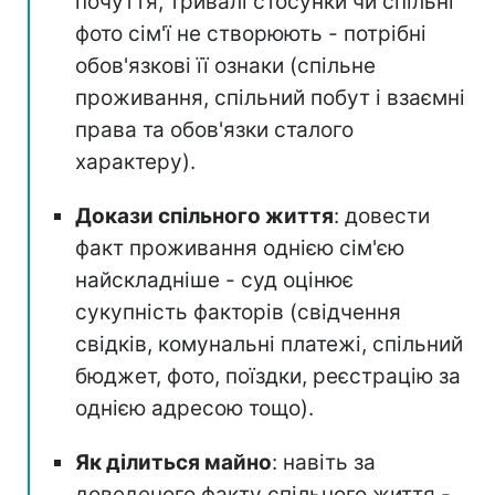
почуття, тривалі стосунки чи спільні
фото сім'ї не створюють - потрібні
обов'язкові її ознаки (спільне
проживання, спільний побут і взаємні
права та обов'язки сталого
характеру).
Докази спільного життя
: довести
факт проживання однією сім'єю
найскладніше - суд оцінює
сукупність факторів (свідчення
свідків, комунальні платежі, спільний
бюджет, фото, поїздки, реєстрацію за
однією адресою тощо).
Як ділиться майно
: навіть за
доведеного факту спільного життя -